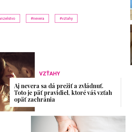
nzelstvo
#nevera
#vztahy
VZŤAHY
Aj nevera sa dá prežiť a zvládnuť.
Toto je päť pravidiel, ktoré váš vzťah
opäť zachránia