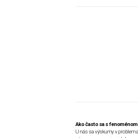
Ako často sa s fenoménom 
U nás sa výskumy v problemati