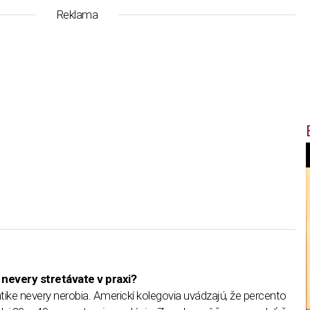
Reklama
f
i
t
nevery stretávate v praxi?
,
ke nevery nerobia. Americkí kolegovia uvádzajú, že percento