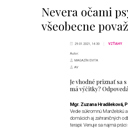
Nevera očami ps
všeobecne považ
VZŤAHY
29.01.2021, 14:30
Autor:
MAGAZÍN EVITA
AV
Je vhodné priznať sa s 
má výčitky? Odpovedá
Mgr. Zuzana Hradileková, P
Vedie súkromnú Manželskú a 
domácich aj zahraničných odb
terapii. Venuje sa najmä prác