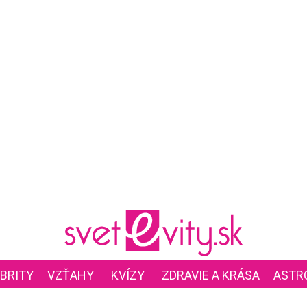
BRITY
VZŤAHY
KVÍZY
ZDRAVIE A KRÁSA
ASTR