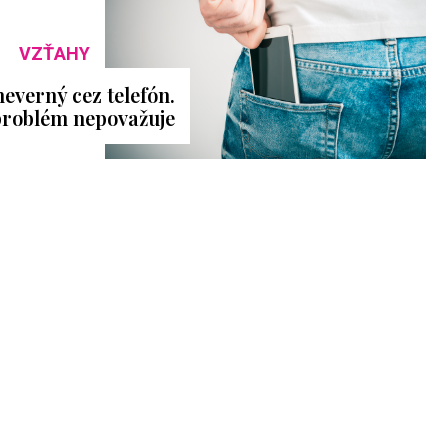
VZŤAHY
neverný cez telefón.
problém nepovažuje