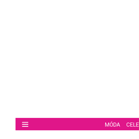
Preskočiť na hlavný obsah
MÓDA
CELE