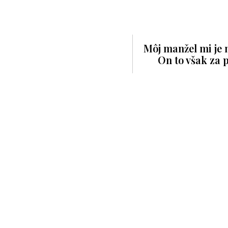
Môj manžel mi je 
On to však za 