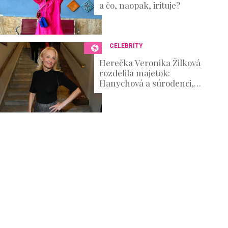
a čo, naopak, irituje?
CELEBRITY
Herečka Veronika Žilková
rozdelila majetok:
Hanychová a súrodenci,
kto dostane najviac?