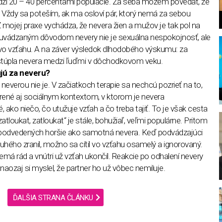
dzi 20 – 40 percentami populácie. Za seba môžem povedať, že
. Vždy sa poteším, ak ma osloví pár, ktorý nemá za sebou
Z mojej praxe vychádza, že nevera žien a mužov je tak pol na
m uvádzaným dôvodom nevery nie je sexuálna nespokojnosť, ale
 vo vzťahu. A na záver výsledok dlhodobého výskumu: za
 stúpla nevera medzi ľuďmi v dôchodkovom veku.
jú za neveru?
l
o neverou nie je. V začiatkoch terapie sa nechcú pozrieť na to,
odporené aj sociálnym kontextom, v ktorom je nevera
ako niečo, čo utužuje vzťah a čo treba tajiť. To je však cesta
atloukat, zatloukat“ je stále, bohužiaľ, veľmi populárne. Pritom
e podvedených horšie ako samotná nevera. Keď podvádzajúci
druhého zranil, možno sa cítil vo vzťahu osamelý a ignorovaný.
nemá rád a vnútri už vzťah ukončil. Reakcie po odhalení nevery
naozaj si myslel, že partner ho už vôbec nemiluje.
ĎALŠIA STRANA ČLÁNKU