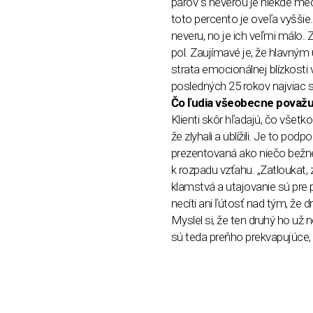
párov s neverou je niekde me
toto percento je oveľa vyššie
neveru, no je ich veľmi málo. 
pol. Zaujímavé je, že hlavný
strata emocionálnej blízkosti
posledných 25 rokov najviac
Čo ľudia všeobecne považu
Klienti skôr hľadajú, čo všetk
že zlyhali a ublížili. Je to p
prezentovaná ako niečo bežné, 
k rozpadu vzťahu. „Zatloukat, z
klamstvá a utajovanie sú pr
necíti ani ľútosť nad tým, že 
Myslel si, že ten druhý ho už 
sú teda preňho prekvapujúce, 