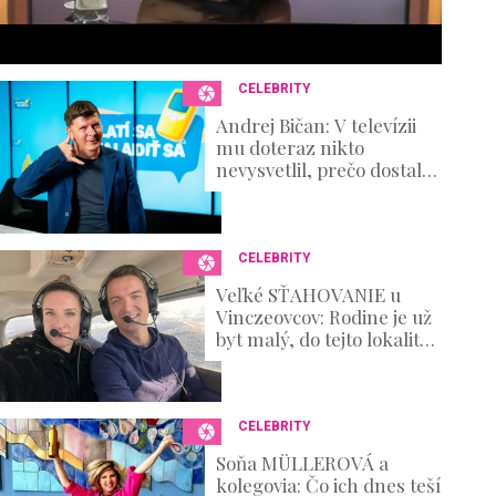
s
e
c
o
n
CELEBRITY
d
s
Andrej Bičan: V televízii
V
mu doteraz nikto
o
nevysvetlil, prečo dostal
u
padáka, on však
m
prehovoril o zákulisí
e
výroby
0
%
CELEBRITY
Veľké SŤAHOVANIE u
Vinczeovcov: Rodine je už
byt malý, do tejto lokality
sa s drobcami presúvajú
CELEBRITY
Soňa MÜLLEROVÁ a
kolegovia: Čo ich dnes teší