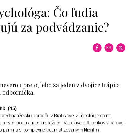
ychológa: Čo ľudia
ujú za podvádzanie?
neverou preto, lebo sa jeden z dvojice trápi a
 odborníčka.
hD. (45)
predmanželskú poradňu v Bratislave. Zúčastňuje sa na
orných podujatiach a stážach. Vzdeláva odborníkov v párovej
i s pármi a s komplexne traumatizovanými klientmi.