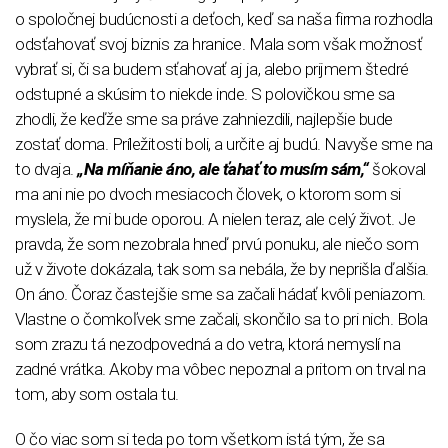
o spoločnej budúcnosti a deťoch, keď sa naša firma rozhodla
odsťahovať svoj biznis za hranice. Mala som však možnosť
vybrať si, či sa budem sťahovať aj ja, alebo prijmem štedré
odstupné a skúsim to niekde inde. S polovičkou sme sa
zhodli, že keďže sme sa práve zahniezdili, najlepšie bude
zostať doma. Príležitosti boli, a určite aj budú. Navyše sme na
to dvaja.
„Na míňanie áno, ale ťahať to musím sám,“
šokoval
ma ani nie po dvoch mesiacoch človek, o ktorom som si
myslela, že mi bude oporou. A nielen teraz, ale celý život. Je
pravda, že som nezobrala hneď prvú ponuku, ale niečo som
už v živote dokázala, tak som sa nebála, že by neprišla ďalšia.
On áno. Čoraz častejšie sme sa začali hádať kvôli peniazom.
Vlastne o čomkoľvek sme začali, skončilo sa to pri nich. Bola
som zrazu tá nezodpovedná a do vetra, ktorá nemyslí na
zadné vrátka. Akoby ma vôbec nepoznal a pritom on trval na
tom, aby som ostala tu.
O čo viac som si teda po tom všetkom istá tým, že sa