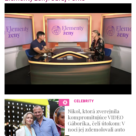
0
o
f
4
4
m
i
n
u
t
e
s
,
3
6
s
e
c
o
n
CELEBRITY
d
s
Nikol, ktorá zverejnila
kompromitujúce VIDEO
Gáboríka, čelí útokom: V
noci jej zdemolovali auto