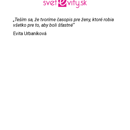
„Teším sa, že tvoríme časopis pre ženy, ktoré robia
všetko pre to, aby boli šťastné“
Evita Urbaníková
ODKAZY
Inzercia
Online inzercia
Kontakt