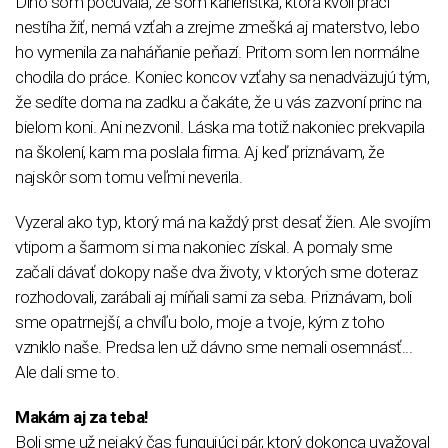
Dlho som počúvala, že som karieristka, ktorá kvôli práci
nestíha žiť, nemá vzťah a zrejme zmešká aj materstvo, lebo
ho vymenila za naháňanie peňazí. Pritom som len normálne
chodila do práce. Koniec koncov vzťahy sa nenadväzujú tým,
že sedíte doma na zadku a čakáte, že u vás zazvoní princ na
bielom koni. Ani nezvonil. Láska ma totiž nakoniec prekvapila
na školení, kam ma poslala firma. Aj keď priznávam, že
najskôr som tomu veľmi neverila.
Vyzeral ako typ, ktorý má na každý prst desať žien. Ale svojím
vtipom a šarmom si ma nakoniec získal. A pomaly sme
začali dávať dokopy naše dva životy, v ktorých sme doteraz
rozhodovali, zarábali aj míňali sami za seba. Priznávam, boli
sme opatrnejší, a chvíľu bolo, moje a tvoje, kým z toho
vzniklo naše. Predsa len už dávno sme nemali osemnásť...
Ale dali sme to.
Makám aj za teba!
Boli sme už nejaký čas fungujúci pár, ktorý dokonca uvažoval