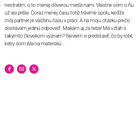
nestratím, o to menej dôverou medzi nami. Vlastne som o ňu
už asi prišla. Čoraz menej času totiž trávime spolu, keďže
môj partner je väčšinu času v práci. A na moju otázku prečo
dostávam jedinú odpoveď: Makám aj za teba! Má vzťah s
takýmto človekom význam? Neviem si predstaviť, čo by robil,
keby som išla na materskú...