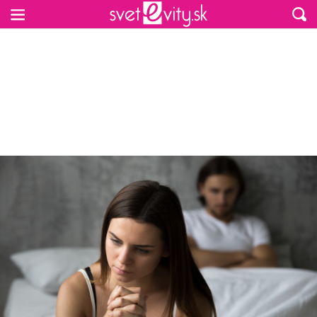
Preskočiť na hlavný obsah