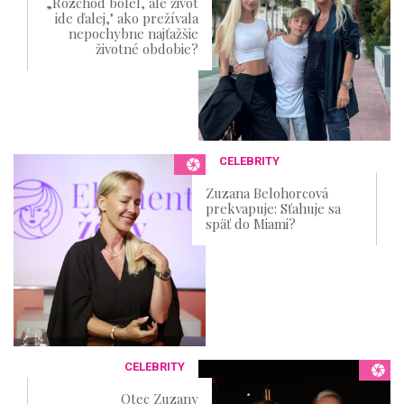
„Rozchod bolel, ale život
ide ďalej," ako prežívala
nepochybne najťažšie
životné obdobie?
CELEBRITY
Zuzana Belohorcová
prekvapuje: Sťahuje sa
späť do Miami?
CELEBRITY
Otec Zuzany