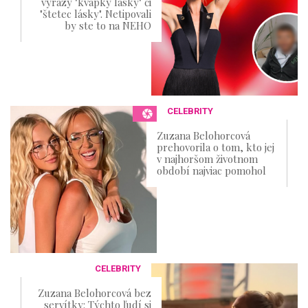
výrazy "kvapky lásky" či
"štetec lásky". Netipovali
by ste to na NEHO
CELEBRITY
Zuzana Belohorcová
prehovorila o tom, kto jej
v najhoršom životnom
období najviac pomohol
CELEBRITY
Zuzana Belohorcová bez
servítky: Týchto ľudí si