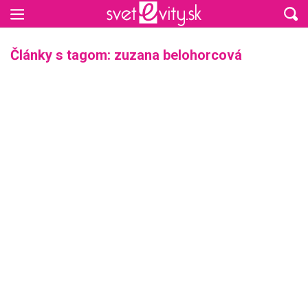
Preskočiť na hlavný obsah
Články s tagom: zuzana belohorcová