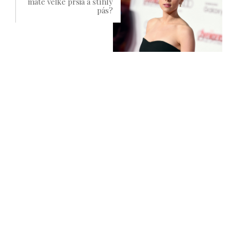
máte veľké prsia a štíhly
pás?