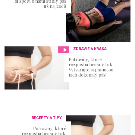
si spolu s nami štíhly pás
už na jeseň
ZDRAVIE A KRÁSA
Potraviny, ktoré
rozpustia brušný tuk.
Vytvarujte si pomocou
nich dokonalý pás!
RECEPTY A TIPY
Potraviny, ktoré
rozpustia brušný tuk.