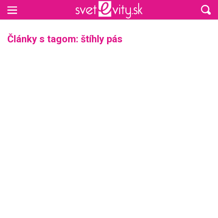
Preskočiť na hlavný obsah
Články s tagom: štíhly pás