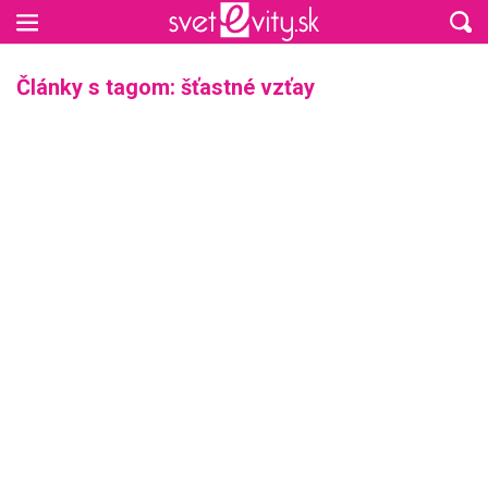
Preskočiť na hlavný obsah
Články s tagom: šťastné vzťay