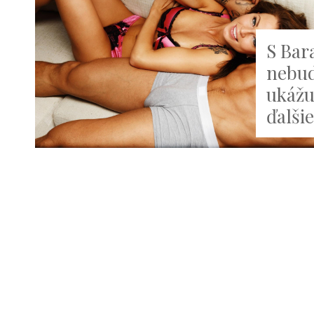
S Bar
nebud
ukážu 
ďalši