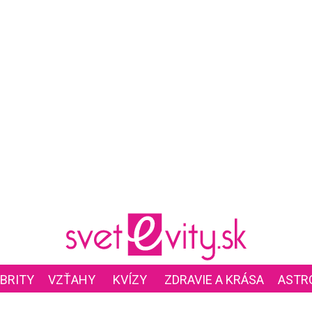
BRITY
VZŤAHY
KVÍZY
ZDRAVIE A KRÁSA
ASTR