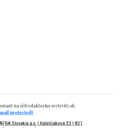
ntant na šéfredaktorku svetevity.sk:
mail protected]
FRA Slovakia a.s. | Kalinčiakova 33 | 831