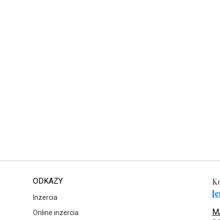
ODKAZY
Ko
[e
Inzercia
MA
Online inzercia