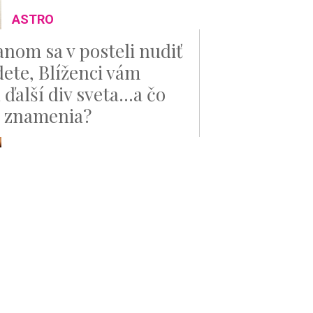
ASTRO
anom sa v posteli nudiť
ete, Blíženci vám
ďalší div sveta...a čo
e znamenia?