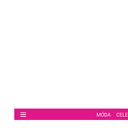
Preskočiť na hlavný obsah
MÓDA
CELE