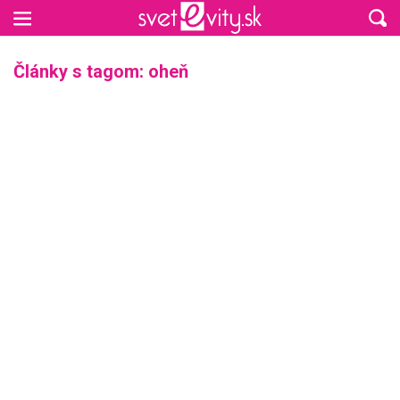
Preskočiť na hlavný obsah
Články s tagom: oheň