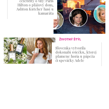
celebrity o vily: Paris
Hilton o plážový dom,
Ashton Kutcher hasí u
kamaráta
ŽIVOTNÝ ŠTÝL
Slovenka vytvorila
dokonalú sviečku, ktorej
plamene horia u pápeža
či speváčky Adele