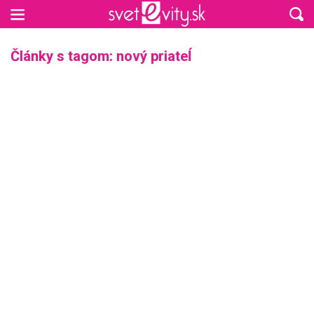
Preskočiť na hlavný obsah
Články s tagom: nový priateĺ