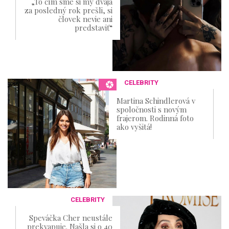
„To čím sme si my dvaja
za posledný rok prešli, si
človek nevie ani
predstaviť“
CELEBRITY
Martina Schindlerová v
spoločnosti s novým
frajerom. Rodinná foto
ako vyšitá!
CELEBRITY
Speváčka Cher neustále
prekvapuje. Našla si o 40