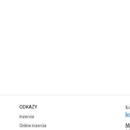
ODKAZY
Ko
[e
Inzercia
MA
Online inzercia