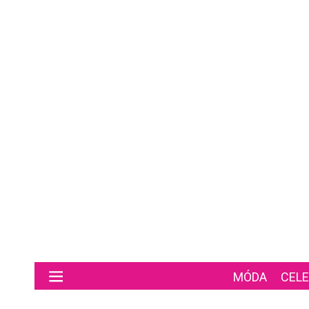
Preskočiť na hlavný obsah
MÓDA
CELE