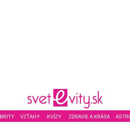
BRITY
VZŤAHY
KVÍZY
ZDRAVIE A KRÁSA
ASTR