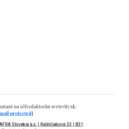
ntant na šéfredaktorku svetevity.sk:
mail protected]
FRA Slovakia a.s. | Kalinčiakova 33 | 831