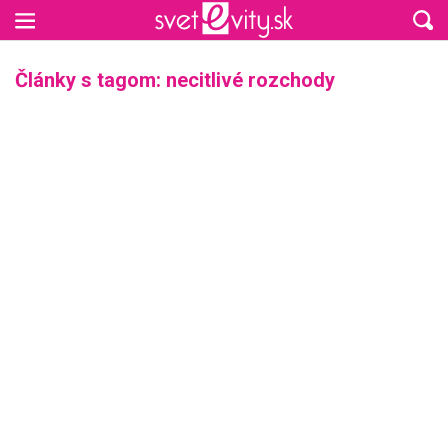
Preskočiť na hlavný obsah
Články s tagom: necitlivé rozchody