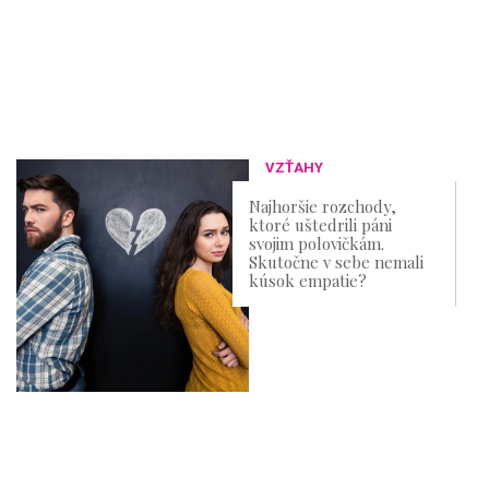
VZŤAHY
Najhoršie rozchody,
ktoré uštedrili páni
svojim polovičkám.
Skutočne v sebe nemali
kúsok empatie?