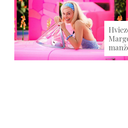
Hviez
Margo
manže