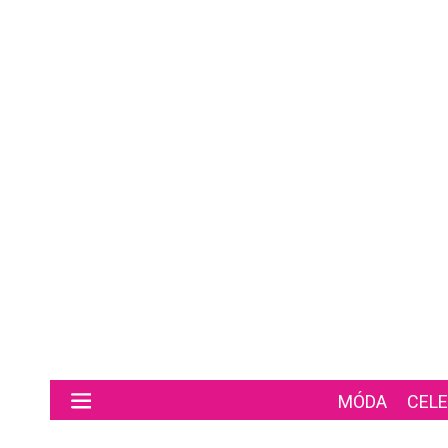
Preskočiť na hlavný obsah
MÓDA
CELE