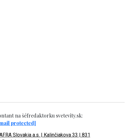
ntant na šéfredaktorku svetevity.sk:
mail protected]
FRA Slovakia a.s. | Kalinčiakova 33 | 831