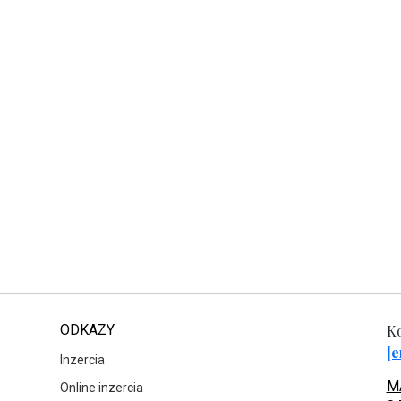
ODKAZY
Ko
[e
Inzercia
MA
Online inzercia