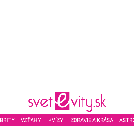
BRITY
VZŤAHY
KVÍZY
ZDRAVIE A KRÁSA
ASTR