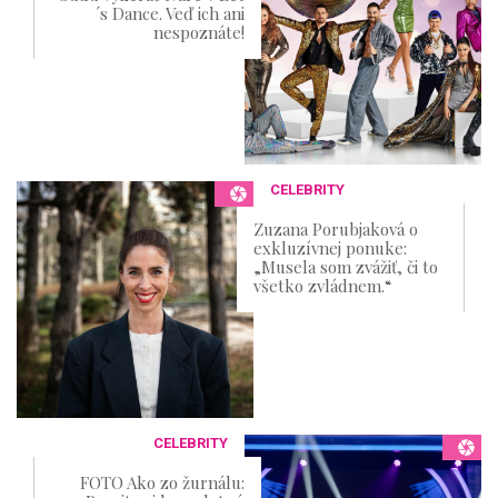
´s Dance. Veď ich ani
nespoznáte!
CELEBRITY
Zuzana Porubjaková o
exkluzívnej ponuke:
„Musela som zvážiť, či to
všetko zvládnem.“​​
CELEBRITY
FOTO Ako zo žurnálu: