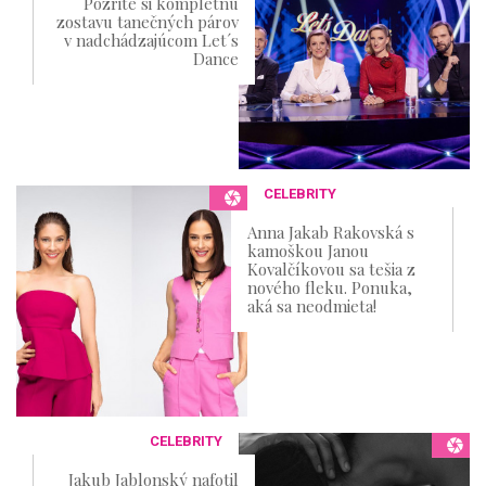
Pozrite si kompletnú
zostavu tanečných párov
v nadchádzajúcom Let´s
Dance
CELEBRITY
Anna Jakab Rakovská s
kamoškou Janou
Kovalčíkovou sa tešia z
nového fleku. Ponuka,
aká sa neodmieta!
CELEBRITY
Jakub Jablonský nafotil