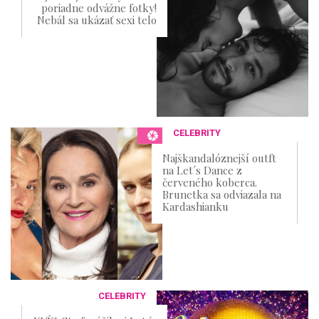
poriadne odvážne fotky!
Nebál sa ukázať sexi telo
CELEBRITY
Najškandalóznejší outft
na Let´s Dance z
červeného koberca.
Brunetka sa odviazala na
Kardashianku
CELEBRITY