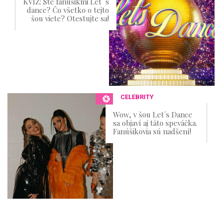
KVÍZ: Ste fanúšikmi Let ´s
dance? Čo všetko o tejto
šou viete? Otestujte sa!
CELEBRITY
Wow, v šou Let´s Dance
sa objaví aj táto speváčka.
Fanúšikovia sú nadšení!