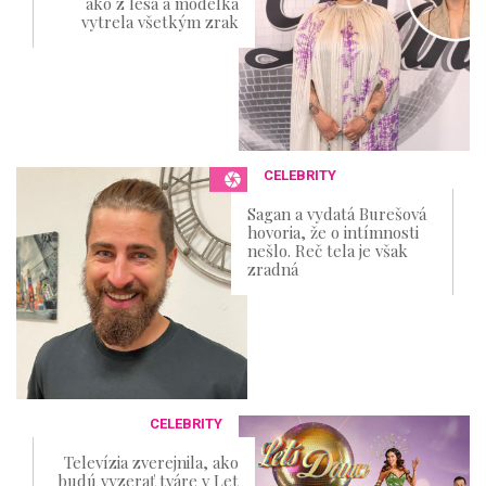
ako z lesa a modelka
vytrela všetkým zrak
CELEBRITY
Sagan a vydatá Burešová
hovoria, že o intímnosti
nešlo. Reč tela je však
zradná
CELEBRITY
Televízia zverejnila, ako
budú vyzerať tváre v Let