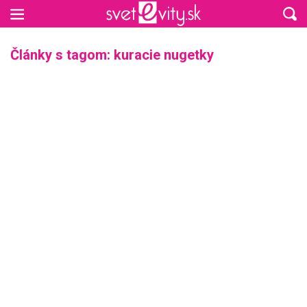
Preskočiť na hlavný obsah
Články s tagom: kuracie nugetky