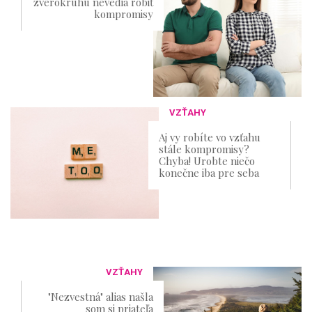
zverokruhu nevedia robiť
kompromisy
VZŤAHY
Aj vy robíte vo vzťahu
stále kompromisy?
Chyba! Urobte niečo
konečne iba pre seba
VZŤAHY
"Nezvestná" alias našla
som si priateľa