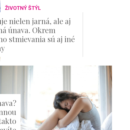
ŽIVOTNÝ ŠTÝL
je nielen jarná, ale aj
ná únava. Okrem
ho stmievania sú aj iné
ny
nava?
ónnou
takto
bavíte