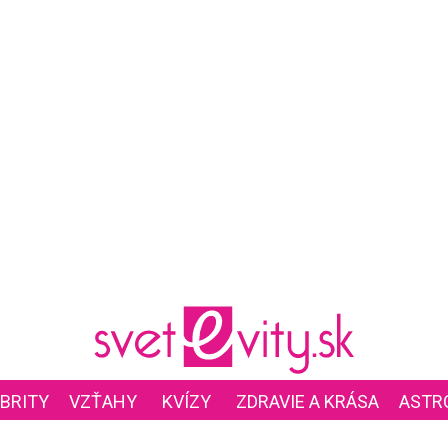
BRITY
VZŤAHY
KVÍZY
ZDRAVIE A KRÁSA
ASTR