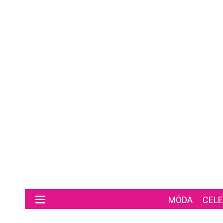
Preskočiť na hlavný obsah
MÓDA
CELE