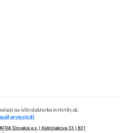
ntant na šéfredaktorku svetevity.sk:
mail protected]
FRA Slovakia a.s. | Kalinčiakova 33 | 831