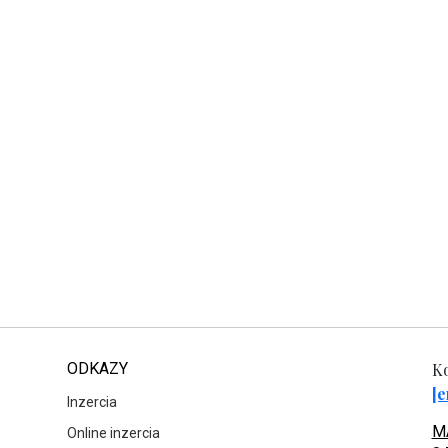
ODKAZY
Ko
[e
Inzercia
MA
Online inzercia