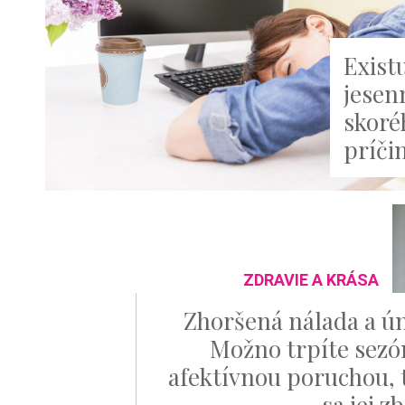
Existu
jesen
skoré
príči
ZDRAVIE A KRÁSA
Zhoršená nálada a ú
Možno trpíte sez
afektívnou poruchou, 
sa jej z