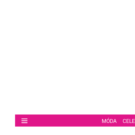
Preskočiť na hlavný obsah
MÓDA
CELE