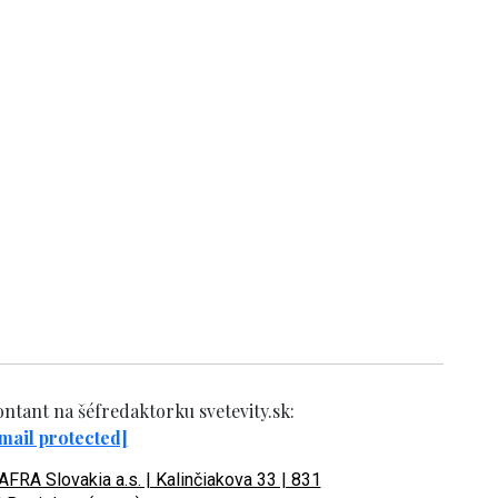
ntant na šéfredaktorku svetevity.sk:
mail protected]
FRA Slovakia a.s. | Kalinčiakova 33 | 831