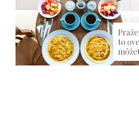
Praže
to ove
môžete