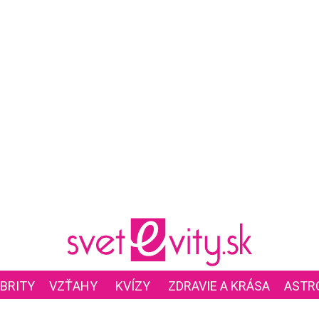
BRITY
VZŤAHY
KVÍZY
ZDRAVIE A KRÁSA
ASTR