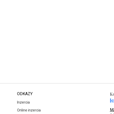
ODKAZY
Ko
[e
Inzercia
MA
Online inzercia