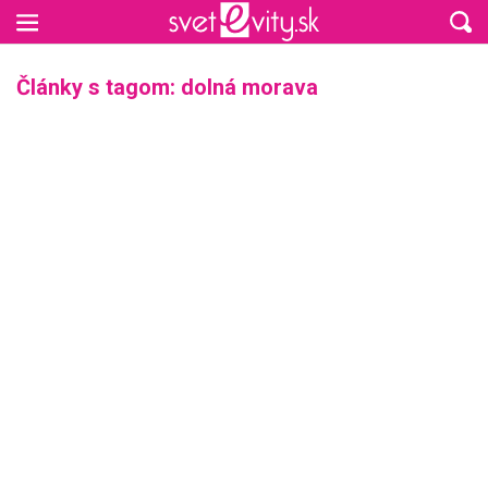
Preskočiť na hlavný obsah
Články s tagom: dolná morava