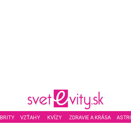
BRITY
VZŤAHY
KVÍZY
ZDRAVIE A KRÁSA
ASTR