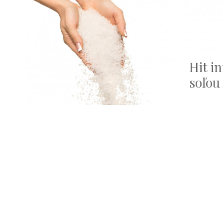
Hit in
soľou 