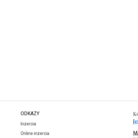
ODKAZY
Ko
[e
Inzercia
MA
Online inzercia