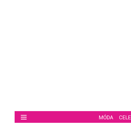
Preskočiť na hlavný obsah
MÓDA
CELE