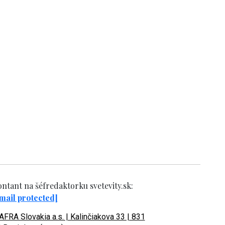
ntant na šéfredaktorku svetevity.sk:
mail protected]
FRA Slovakia a.s. | Kalinčiakova 33 | 831