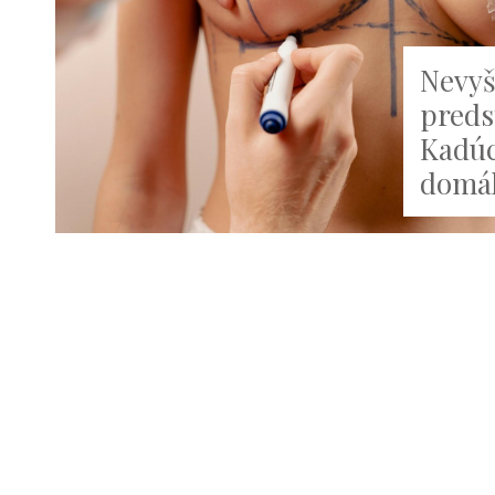
Nevyš
preds
Kadúc
domáh