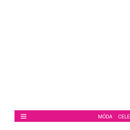
Preskočiť na hlavný obsah
MÓDA
CELE