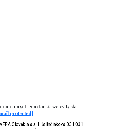
ntant na šéfredaktorku svetevity.sk:
mail protected]
FRA Slovakia a.s. | Kalinčiakova 33 | 831