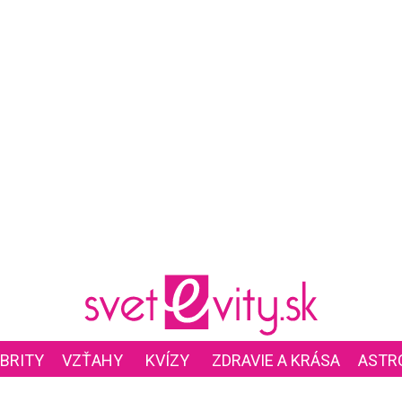
BRITY
VZŤAHY
KVÍZY
ZDRAVIE A KRÁSA
ASTR