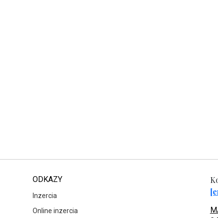
ODKAZY
Ko
[e
Inzercia
MA
Online inzercia