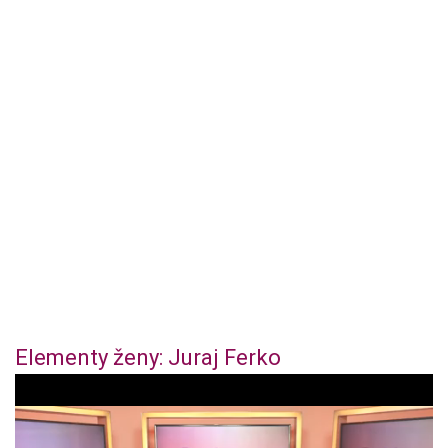
Elementy ženy: Juraj Ferko
0
o
f
4
4