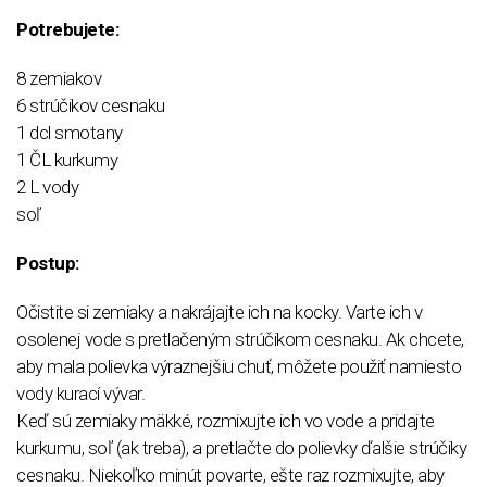
Potrebujete:
8 zemiakov
6 strúčikov cesnaku
1 dcl smotany
1 ČL kurkumy
2 L vody
soľ
Postup:
Očistite si zemiaky a nakrájajte ich na kocky. Varte ich v
osolenej vode s pretlačeným strúčikom cesnaku. Ak chcete,
aby mala polievka výraznejšiu chuť, môžete použiť namiesto
vody kurací vývar.
Keď sú zemiaky mäkké, rozmixujte ich vo vode a pridajte
kurkumu, soľ (ak treba), a pretlačte do polievky ďalšie strúčiky
cesnaku. Niekoľko minút povarte, ešte raz rozmixujte, aby