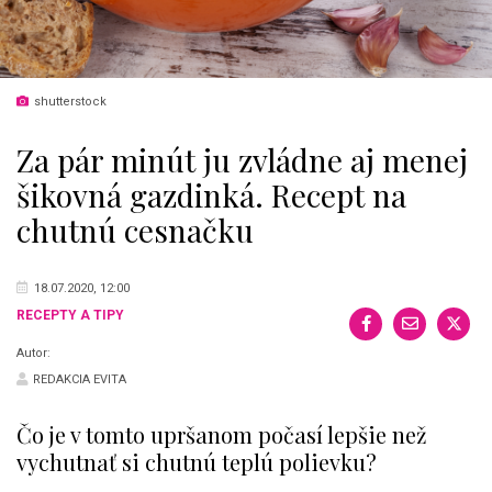
shutterstock
Za pár minút ju zvládne aj menej
šikovná gazdinká. Recept na
chutnú cesnačku
18.07.2020, 12:00
RECEPTY A TIPY
Autor:
REDAKCIA EVITA
Čo je v tomto upršanom počasí lepšie než
vychutnať si chutnú teplú polievku?