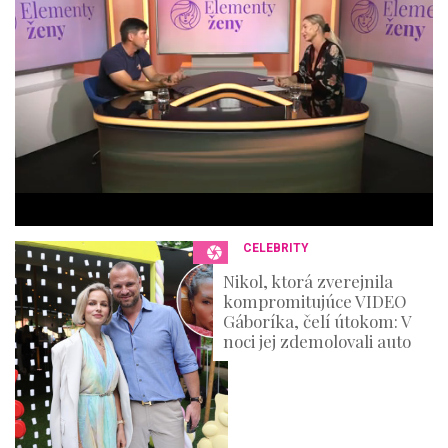
m
i
n
u
t
e
s
,
3
6
s
e
c
o
n
CELEBRITY
d
s
Nikol, ktorá zverejnila
kompromitujúce VIDEO
Gáboríka, čelí útokom: V
noci jej zdemolovali auto