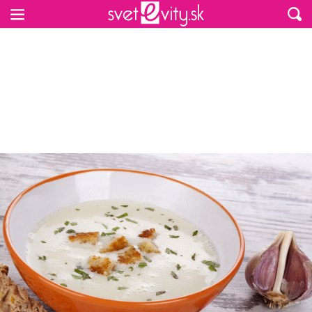
Preskočiť na hlavný obsah