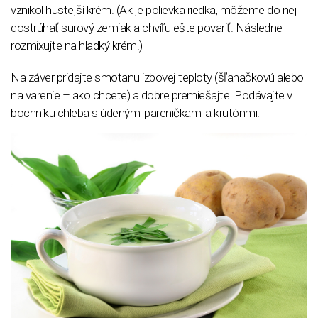
vznikol hustejší krém. (Ak je polievka riedka, môžeme do nej
dostrúhať surový zemiak a chvíľu ešte povariť. Následne
rozmixujte na hladký krém.)
Na záver pridajte smotanu izbovej teploty (šľahačkovú alebo
na varenie – ako chcete) a dobre premiešajte. Podávajte v
bochníku chleba s údenými pareničkami a krutónmi.