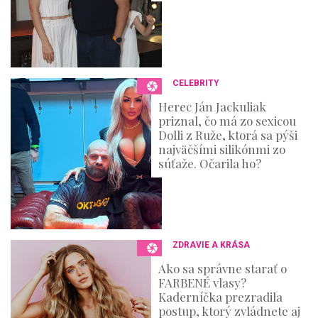
CELEBRITY
Herec Ján Jackuliak
priznal, čo má zo sexicou
Dolli z Ruže, ktorá sa pýši
najväčšími silikónmi zo
súťaže. Očarila ho?
ZDRAVIE A KRÁSA
Ako sa správne starať o
FARBENÉ vlasy?
Kaderníčka prezradila
postup, ktorý zvládnete aj