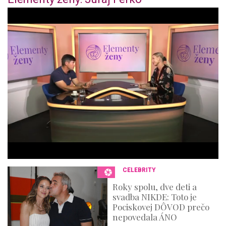
0
o
f
4
4
m
i
n
u
t
e
s
,
3
6
s
e
c
o
n
CELEBRITY
d
s
Roky spolu, dve deti a
svadba NIKDE: Toto je
Pociskovej DÔVOD prečo
nepovedala ÁNO