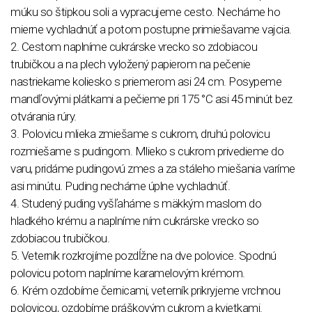
múku so štipkou soli a vypracujeme cesto. Necháme ho
mierne vychladnúť a potom postupne primiešavame vajcia.
2. Cestom naplníme cukrárske vrecko so zdobiacou
trubičkou a na plech vyložený papierom na pečenie
nastriekame koliesko s priemerom asi 24 cm. Posypeme
mandľovými plátkami a pečieme pri 175 °C asi 45 minút bez
otvárania rúry.
3. Polovicu mlieka zmiešame s cukrom, druhú polovicu
rozmiešame s pudingom. Mlieko s cukrom privedieme do
varu, pridáme pudingovú zmes a za stáleho miešania varíme
asi minútu. Puding necháme úplne vychladnúť.
4. Studený puding vyšľaháme s mäkkým maslom do
hladkého krému a naplníme ním cukrárske vrecko so
zdobiacou trubičkou.
5. Veterník rozkrojíme pozdĺžne na dve polovice. Spodnú
polovicu potom naplníme karamelovým krémom.
6. Krém ozdobíme černicami, veterník prikryjeme vrchnou
polovicou, ozdobíme práškovým cukrom a kvietkami.