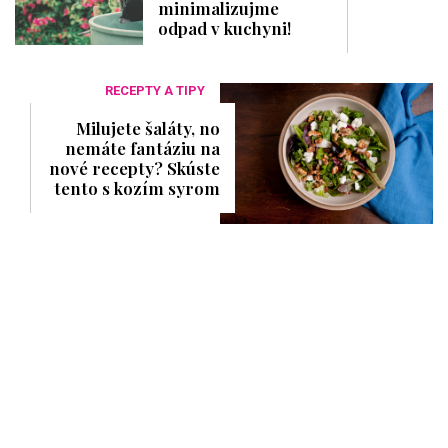
minimalizujme
odpad v kuchyni!
RECEPTY A TIPY
Milujete šaláty, no
nemáte fantáziu na
nové recepty? Skúste
tento s kozím syrom