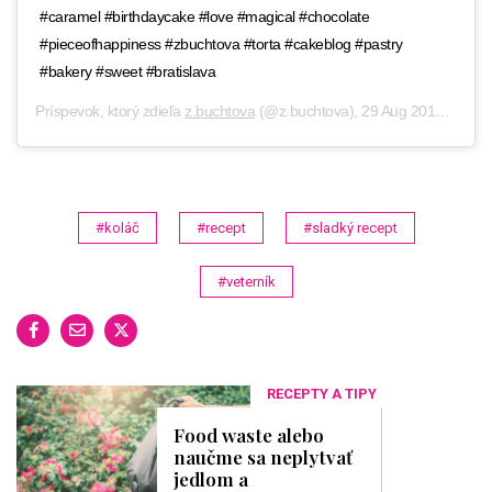
#caramel #birthdaycake #love #magical #chocolate
#pieceofhappiness #zbuchtova #torta #cakeblog #pastry
#bakery #sweet #bratislava
Príspevok, ktorý zdieľa
z.buchtova
(@z.buchtova),
29 Aug 2019 o 8:47 PDT
#koláč
#recept
#sladký recept
#veterník
RECEPTY A TIPY
Food waste alebo
naučme sa neplytvať
jedlom a