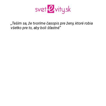
„Teším sa, že tvoríme časopis pre ženy, ktoré robia
všetko pre to, aby boli šťastné“
Evita Urbaníková
ODKAZY
Inzercia
Online inzercia