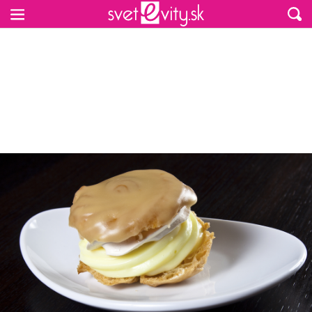
Preskočiť na hlavný obsah