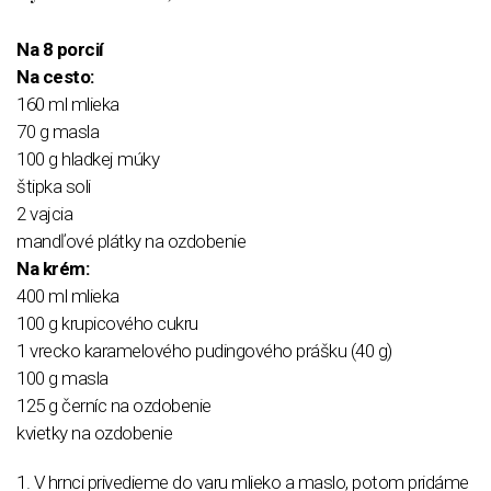
Na 8 porcií
Na cesto:
160 ml mlieka
70 g masla
100 g hladkej múky
štipka soli
2 vajcia
mandľové plátky na ozdobenie
Na krém:
400 ml mlieka
100 g krupicového cukru
1 vrecko karamelového pudingového prášku (40 g)
100 g masla
125 g černíc na ozdobenie
kvietky na ozdobenie
1. V hrnci privedieme do varu mlieko a maslo, potom pridáme