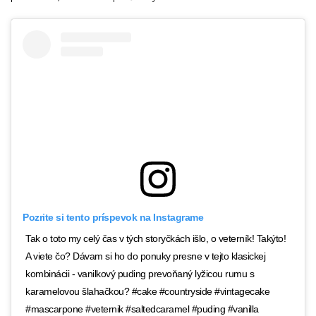
Pozrite si tento príspevok na Instagrame
Tak o toto my celý čas v tých storyčkách išlo, o veterník! Takýto!
A viete čo? Dávam si ho do ponuky presne v tejto klasickej
kombinácii - vanilkový puding prevoňaný lyžicou rumu s
karamelovou šlahačkou? #cake #countryside #vintagecake
#mascarpone #veternik #saltedcaramel #puding #vanilla