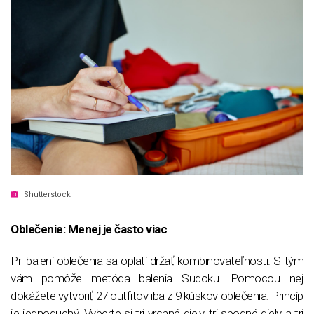
Shutterstock
Oblečenie: Menej je často viac
Pri balení oblečenia sa oplatí držať kombinovateľnosti. S tým
vám pomôže metóda balenia Sudoku. Pomocou nej
dokážete vytvoriť 27 outfitov iba z 9 kúskov oblečenia. Princíp
je jednoduchý. Vyberte si tri vrchné diely, tri spodné diely a tri