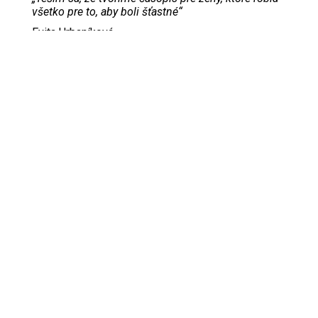
všetko pre to, aby boli šťastné“
Evita Urbaníková
ODKAZY
Inzercia
Online inzercia
Kontakt
GDPR