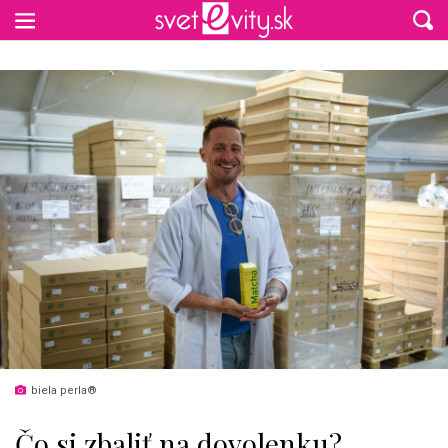
Preskočiť na hlavný obsah
biela perla®
Čo si zbaliť na dovolenku?