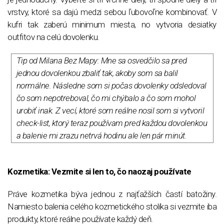
vrstvy, ktoré sa dajú medzi sebou ľubovoľne kombinovať. V
kufri tak zaberú minimum miesta, no vytvoria desiatky
outfitov na celú dovolenku.
Tip od Milana Bez Mapy: Mne sa osvedčilo sa pred
jednou dovolenkou zbaliť tak, akoby som sa balil
normálne. Následne som si počas dovolenky odsledoval
čo som nepotreboval, čo mi chýbalo a čo som mohol
urobiť inak. Z vecí, ktoré som reálne nosil som si vytvoril
check-list, ktorý teraz používam pred každou dovolenkou
a balenie mi zrazu netrvá hodinu ale len pár minút
.
Kozmetika: Vezmite si len to, čo naozaj používate
Práve kozmetika býva jednou z najťažších častí batožiny.
Namiesto balenia celého kozmetického stolíka si vezmite iba
produkty, ktoré reálne používate každý deň.