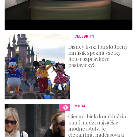
3
6
s
e
c
o
n
CELEBRITY
d
s
Disney kvíz: Iba skutočný
fanúšik spozná všetky
tieto rozprávkové
postavičky!
MÓDA
Čierno-biela kombinácia
patrí medzi najväčšie
módne istoty. Je
elegantná, nadčasová a