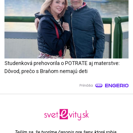
Studenková prehovorila o POTRATE aj materstve:
Dôvod, prečo s Braňom nemajú deti
„Teším sa, že tvoríme časopis pre ženy, ktoré robia