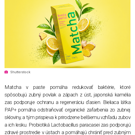
Shutterstock
Matcha v paste pomáha redukovať baktérie, ktoré
spôsobujú zubný povlak a zápach z úst, japonská kamélia
zas podporuje ochranu a regeneráciu ďasien. Bieliaca látka
PAP+ pomáha odstraňovať organické zafarbenia zo zubnej
skloviny, a tým prispieva k prirodzene belšiemu vzhľadu zubov
a ich lesku. Probiotiká Lactobacillus paracasei zas podporujú
zdravé prostredie v ústach a pomáhajú chrániť pred zubným