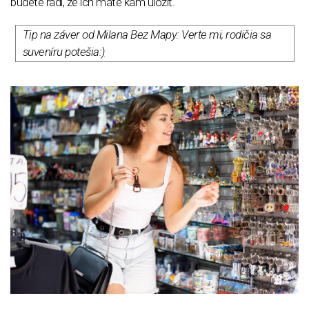
budete radi, že ich máte kam uložiť.
Tip na záver od Milana Bez Mapy: Verte mi, rodičia sa
suveníru potešia:
)