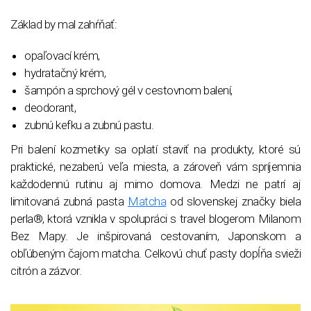
Základ by mal zahŕňať:
opaľovací krém,
hydratačný krém,
šampón a sprchový gél v cestovnom balení,
deodorant,
zubnú kefku a zubnú pastu.
Pri balení kozmetiky sa oplatí staviť na produkty, ktoré sú
praktické, nezaberú veľa miesta, a zároveň vám spríjemnia
každodennú rutinu aj mimo domova. Medzi ne patrí aj
limitovaná zubná pasta
Matcha
od slovenskej značky biela
perla®, ktorá vznikla v spolupráci s travel blogerom Milanom
Bez Mapy. Je inšpirovaná cestovaním, Japonskom a
obľúbeným čajom matcha. Celkovú chuť pasty dopĺňa svieži
citrón a zázvor.