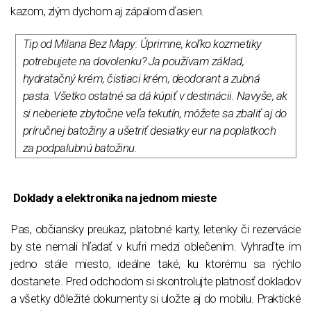
kazom, zlým dychom aj zápalom ďasien.
Tip od Milana Bez Mapy: Úprimne, koľko kozmetiky
potrebujete na dovolenku? Ja používam základ,
hydratačný krém, čistiaci krém, deodorant a zubná
pasta. Všetko ostatné sa dá kúpiť v destinácii. Navyše, ak
si neberiete zbytočne veľa tekutín, môžete sa zbaliť aj do
príručnej batožiny a ušetriť desiatky eur na poplatkoch
za podpalubnú batožinu.
Doklady a elektronika na jednom mieste
Pas, občiansky preukaz, platobné karty, letenky či rezervácie
by ste nemali hľadať v kufri medzi oblečením. Vyhraďte im
jedno stále miesto, ideálne také, ku ktorému sa rýchlo
dostanete. Pred odchodom si skontrolujte platnosť dokladov
a všetky dôležité dokumenty si uložte aj do mobilu. Praktické