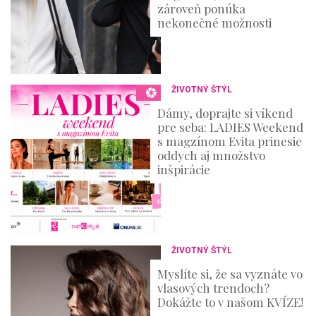
zároveň ponúka
nekonečné možnosti
ŽIVOTNÝ ŠTÝL
Dámy, doprajte si víkend
pre seba: LADIES Weekend
s magzínom Evita prinesie
oddych aj množstvo
inšpirácie
ŽIVOTNÝ ŠTÝL
Myslíte si, že sa vyznáte vo
vlasových trendoch?
Dokážte to v našom KVÍZE!