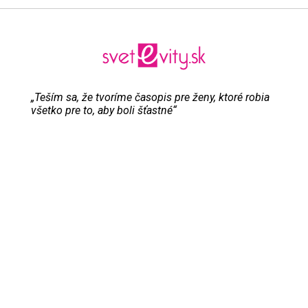
„Teším sa, že tvoríme časopis pre ženy, ktoré robia
všetko pre to, aby boli šťastné“
Evita Urbaníková
ODKAZY
Inzercia