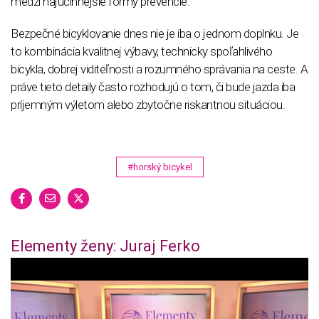
medzi najúčinnejšie formy prevencie.
Bezpečné bicyklovanie dnes nie je iba o jednom doplnku. Je
to kombinácia kvalitnej výbavy, technicky spoľahlivého
bicykla, dobrej viditeľnosti a rozumného správania na ceste. A
práve tieto detaily často rozhodujú o tom, či bude jazda iba
príjemným výletom alebo zbytočne riskantnou situáciou.
#horský bicykel
Elementy ženy: Juraj Ferko
0
o
f
4
4