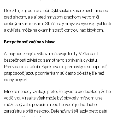
Dôležitá je aj ochrana očí. Cyklistické okuliare nechránia iba
pred slnkom, ale aj pred hmyzom, prachom, vetrom či
drobnými kamienkami. Stačí malý hmyz vo vysokej rýchlosti
a cyklista môže na okamih stratiť kontrolu nad bicyklom.
Bezpečnosť začína v hlave
Aj najmodernejšia výbava má svoje limity. Veľká časť
bezpečnosti závisí od samotného správania cyklistu.
Predvídanie situácií, rešpektovanie premávky a schopnosť
prispôsobiť jazdu podmienkam sú často dôležitejšie než
drahý bicykel.
Mnohé nehody vznikajú preto, že cyklista predpokladá, že ho
vodič vidí. V realite však môže byť bicykel v mŕtvom uhle,
môže splývať s pozadím alebo ho vodič jednoducho
zaregistruje príliš neskoro. Defenzívny štýl jazdy preto patrí