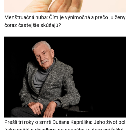
Menštruačná huba: Čím je výnimočná a prečo ju ženy
čoraz častejšie skúšajú?
Prešli tri roky o smrti Dušana Kaprálika: Jeho život bol
úzko spätý s divadlom, no nechýbali v ňom ani ťažké