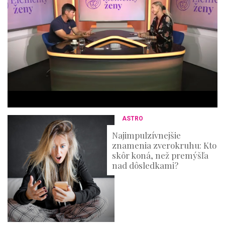
m
i
n
u
t
e
s
,
3
6
s
e
c
o
n
ASTRO
d
s
Najimpulzívnejšie
znamenia zverokruhu: Kto
skôr koná, než premýšľa
nad dôsledkami?