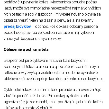
pedálov či upevnenia kolies. Mechanická porucha počas
jazdy môže byť mimoriadne nebezpečná najmä vo vyšších
rýchlostiach alebo v zjazdoch. Pri výbere nového bicykla sa
oplatí zamerať nielen na dizajn a cenu, ale aj na kvalitný
predaj bicyklov
– obchod, kde dokáže odborný personál
poradiť so správnou veľkosťou, nastavením aj výberom
vhodných bezpečnostných prvkov.
Oblečenie a ochrana tela
Bezpečnosť pri bicyklovaní nesúvisí iba s bicyklom
samotným. Dôležitú úlohu hrá aj oblečenie. Jasné farby a
reflexné prvky zvyšujú viditeľnosť, no moderné cyklistické
oblečenie zároveň zlepšuje komfort a kontrolu nad bicyklom.
Cyklistické rukavice chránia dlane pri páde a zároveň znižujú
vibrácie prenášané do rúk. Pri horskej cyklistike alebo
agresívnejšej jazde mnohí jazdci používajú aj chrániče kolien,
lakťov alebo chrbtový chránič.