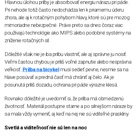
Hlavnou úlohou prilby je absorbovať energiu nárazu pri páde.
Pri nehode totiž často nedochádza len k priamemu úderu
zhora, ale aj k rotačným pohybom hlavy, ktoré sú pre mozog
mimoriadne nebezpečné. Práve preto sa dnes čoraz viac
používajú technológie ako MIPS alebo podobné systémy na
zníženie rotačných síl.
Dôležité však nie je iba prilbu vlastniť, ale aj správne ju nosiť.
Veľmi častou chybou je príliš voľné zapnutie alebo nesprávna
veľkosť.
Prilba na bicykel
musí sedieť pevne, nesmie sa na
hlave posúvať a predná časť má chrániť aj čelo. Ak je
posunutá príliš dozadu, ochrana pri páde výrazne klesá.
Rovnako dôležité je uvedomiť si, že prilba má obmedzenú
životnosť. Materiál postupne starne a po silnejšom náraze by
sa mala vždy vymeniť, aj keď na nej nie sú viditeľné praskliny.
Svetlá a viditeľnosť nie sú len na noc