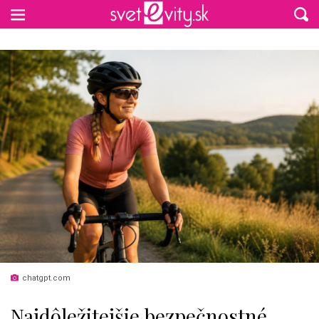
Preskočiť na hlavný obsah
chatgpt.com
Najdôležitejšie bezpečnostné