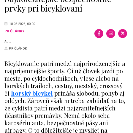
prvky pri bicyklovaní
18.05.2026, 00:00
PR ČLÁNKY
Autor:
PR ČLÁNOK
Bicyklovanie patrí medzi najprirodzenejšie a
najpríjemnejšie športy. Či už človek jazdí po
meste, po cyklochodníkoch, v lese alebo na
horských trailoch, cestný, mestský, crossový
či
horský bicykel
prináša slobodu, pohyb aj
oddych. Zároveň však netreba zabúdať na to,
že cyklista patrí medzi najzraniteľnejších
účastníkov premávky. Nemá okolo seba
karosériu auta, bezpečnostné pásy ani
airbagy. O to dôležitejšie je myslieť na