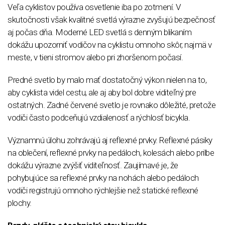
Veľa cyklistov používa osvetlenie iba po zotmení. V
skutočnosti však kvalitné svetlá výrazne zvyšujú bezpečnosť
aj počas dňa. Moderné LED svetlá s denným blikaním
dokážu upozorniť vodičov na cyklistu omnoho skôr, najmä v
meste, v tieni stromov alebo pri zhoršenom počasí.
Predné svetlo by malo mať dostatočný výkon nielen na to,
aby cyklista videl cestu, ale aj aby bol dobre viditeľný pre
ostatných. Zadné červené svetlo je rovnako dôležité, pretože
vodiči často podceňujú vzdialenosť a rýchlosť bicykla.
Významnú úlohu zohrávajú aj reflexné prvky. Reflexné pásiky
na oblečení, reflexné prvky na pedáloch, kolesách alebo prilbe
dokážu výrazne zvýšiť viditeľnosť. Zaujímavé je, že
pohybujúce sa reflexné prvky na nohách alebo pedáloch
vodiči registrujú omnoho rýchlejšie než statické reflexné
plochy.