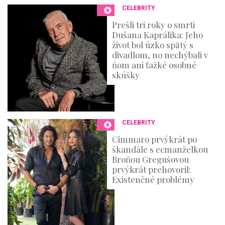
CELEBRITY
Prešli tri roky o smrti
Dušana Kaprálika: Jeho
život bol úzko spätý s
divadlom, no nechýbali v
ňom ani ťažké osobné
skúšky
CELEBRITY
Cimmaro prvýkrát po
škandále s ecmanželkou
Broňou Gregušovou
prvýkrát prehovoril:
Existenčné problémy