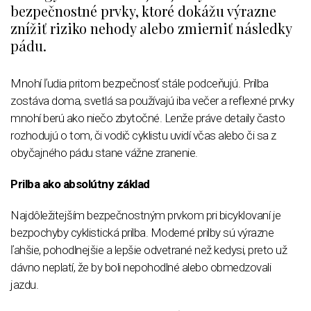
bezpečnostné prvky, ktoré dokážu výrazne
znížiť riziko nehody alebo zmierniť následky
pádu.
Mnohí ľudia pritom bezpečnosť stále podceňujú. Prilba
zostáva doma, svetlá sa používajú iba večer a reflexné prvky
mnohí berú ako niečo zbytočné. Lenže práve detaily často
rozhodujú o tom, či vodič cyklistu uvidí včas alebo či sa z
obyčajného pádu stane vážne zranenie.
Prilba ako absolútny základ
Najdôležitejším bezpečnostným prvkom pri bicyklovaní je
bezpochyby cyklistická prilba. Moderné prilby sú výrazne
ľahšie, pohodlnejšie a lepšie odvetrané než kedysi, preto už
dávno neplatí, že by boli nepohodlné alebo obmedzovali
jazdu.