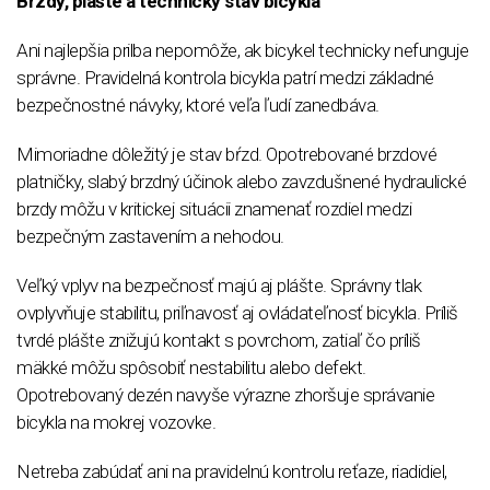
Brzdy, plášte a technický stav bicykla
Ani najlepšia prilba nepomôže, ak bicykel technicky nefunguje
správne. Pravidelná kontrola bicykla patrí medzi základné
bezpečnostné návyky, ktoré veľa ľudí zanedbáva.
Mimoriadne dôležitý je stav bŕzd. Opotrebované brzdové
platničky, slabý brzdný účinok alebo zavzdušnené hydraulické
brzdy môžu v kritickej situácii znamenať rozdiel medzi
bezpečným zastavením a nehodou.
Veľký vplyv na bezpečnosť majú aj plášte. Správny tlak
ovplyvňuje stabilitu, priľnavosť aj ovládateľnosť bicykla. Príliš
tvrdé plášte znižujú kontakt s povrchom, zatiaľ čo príliš
mäkké môžu spôsobiť nestabilitu alebo defekt.
Opotrebovaný dezén navyše výrazne zhoršuje správanie
bicykla na mokrej vozovke.
Netreba zabúdať ani na pravidelnú kontrolu reťaze, riadidiel,