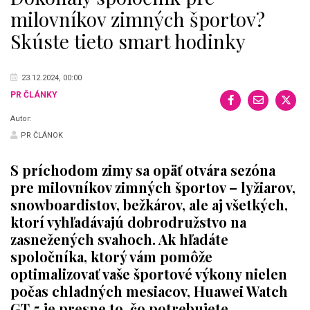
milovníkov zimných športov?
Skúste tieto smart hodinky
23.12.2024, 00:00
PR ČLÁNKY
Autor:
PR ČLÁNOK
S príchodom zimy sa opäť otvára sezóna
pre milovníkov zimných športov – lyžiarov,
snowboardistov, bežkárov, ale aj všetkých,
ktorí vyhľadávajú dobrodružstvo na
zasnežených svahoch. Ak hľadáte
spoločníka, ktorý vám pomôže
optimalizovať vaše športové výkony nielen
počas chladných mesiacov, Huawei Watch
GT 5 je presne to, čo potrebujete.