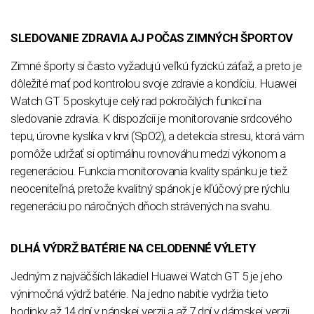
SLEDOVANIE ZDRAVIA AJ POČAS ZIMNÝCH ŠPORTOV
Zimné športy si často vyžadujú veľkú fyzickú záťaž, a preto je
dôležité mať pod kontrolou svoje zdravie a kondíciu. Huawei
Watch GT 5 poskytuje celý rad pokročilých funkcií na
sledovanie zdravia. K dispozícii je monitorovanie srdcového
tepu, úrovne kyslíka v krvi (SpO2), a detekcia stresu, ktorá vám
pomôže udržať si optimálnu rovnováhu medzi výkonom a
regeneráciou. Funkcia monitorovania kvality spánku je tiež
neoceniteľná, pretože kvalitný spánok je kľúčový pre rýchlu
regeneráciu po náročných dňoch strávených na svahu.
DLHÁ VÝDRŽ BATÉRIE NA CELODENNÉ VÝLETY
Jedným z najväčších lákadiel Huawei Watch GT 5 je jeho
výnimočná výdrž batérie. Na jedno nabitie vydržia tieto
hodinky až 14 dní v pánskej verzii a až 7 dní v dámskej verzii,