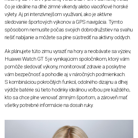
čo je ideálne na dlhé zimné víkendy alebo viacdňové horské
výlety. Aj pri intenzívnejšom využívaní, ako je aktívne
sledovanie športových výkonov a GPS navigácia. Týmto
spôsobom nemusíte počas svojich dobrodružstiev na svahu
riešiť nabíjanie a môžete sa plne sústrediť na aktívny oddych.
Ak plánujete túto zimu vyraziť na hory a neobávate sa výziev,
Huawei Watch GT 5 je vynikajúcim spoločníkom, ktorý vám
pomôže sledovať výkony, monitorovať zdravie a poskytne
vám bezpečnosť a pohodlie aj v náročných podmienkach.
S kombináciou pokročilých funkcií, odolného dizajnu a dlhej
výdrže batérie sú tieto hodinky ideálnou voľbou pre každého,
kto sa chce plne venovať zimným športom, a zároveň mať
všetky potrebné informácie na dosah ruky.