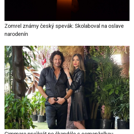
Zomrel známy český spevák: Skolaboval na oslave
narodenín
Cimmaro prvýkrát po škandále s ecmanželkou