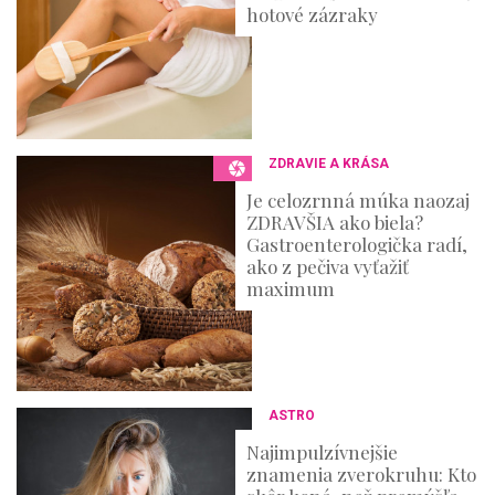
hotové zázraky
ZDRAVIE A KRÁSA
Je celozrnná múka naozaj
ZDRAVŠIA ako biela?
Gastroenterologička radí,
ako z pečiva vyťažiť
maximum
ASTRO
Najimpulzívnejšie
znamenia zverokruhu: Kto