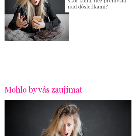
skôr koná, než premýšľa
nad dôsledkami?
Mohlo by vás zaujímať