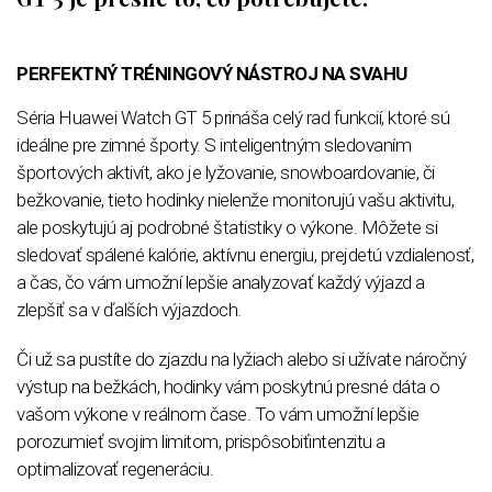
PERFEKTNÝ TRÉNINGOVÝ NÁSTROJ NA SVAHU
Séria Huawei Watch GT 5 prináša celý rad funkcií, ktoré sú
ideálne pre zimné športy. S inteligentným sledovaním
športových aktivít, ako je lyžovanie, snowboardovanie, či
bežkovanie, tieto hodinky nielenže monitorujú vašu aktivitu,
ale poskytujú aj podrobné štatistiky o výkone. Môžete si
sledovať spálené kalórie, aktívnu energiu, prejdetú vzdialenosť,
a čas, čo vám umožní lepšie analyzovať každý výjazd a
zlepšiť sa v ďalších výjazdoch.
Či už sa pustíte do zjazdu na lyžiach alebo si užívate náročný
výstup na bežkách, hodinky vám poskytnú presné dáta o
vašom výkone v reálnom čase. To vám umožní lepšie
porozumieť svojim limitom, prispôsobiťintenzitu a
optimalizovať regeneráciu.