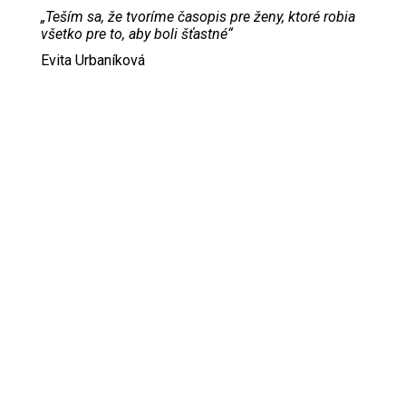
„Teším sa, že tvoríme časopis pre ženy, ktoré robia
všetko pre to, aby boli šťastné“
Evita Urbaníková
ODKAZY
Inzercia
Online inzercia
Kontakt
GDPR