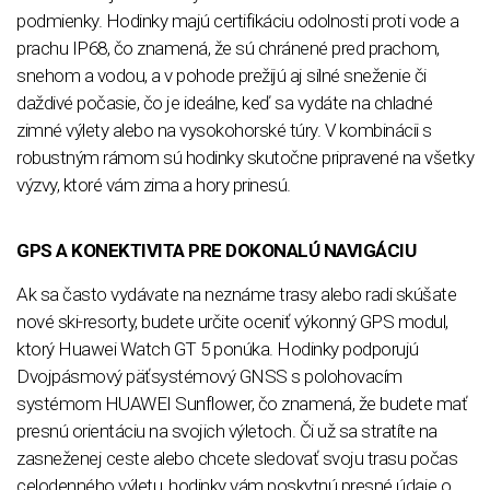
podmienky. Hodinky majú certifikáciu odolnosti proti vode a
prachu IP68, čo znamená, že sú chránené pred prachom,
snehom a vodou, a v pohode prežijú aj silné sneženie či
daždivé počasie, čo je ideálne, keď sa vydáte na chladné
zimné výlety alebo na vysokohorské túry. V kombinácii s
robustným rámom sú hodinky skutočne pripravené na všetky
výzvy, ktoré vám zima a hory prinesú.
GPS A KONEKTIVITA PRE DOKONALÚ NAVIGÁCIU
Ak sa často vydávate na neznáme trasy alebo radi skúšate
nové ski-resorty, budete určite oceniť výkonný GPS modul,
ktorý Huawei Watch GT 5 ponúka. Hodinky podporujú
Dvojpásmový päťsystémový GNSS s polohovacím
systémom HUAWEI Sunflower, čo znamená, že budete mať
presnú orientáciu na svojich výletoch. Či už sa stratíte na
zasneženej ceste alebo chcete sledovať svoju trasu počas
celodenného výletu, hodinky vám poskytnú presné údaje o