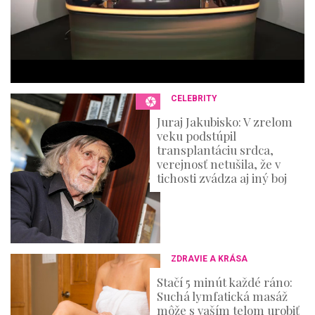
s
,
3
6
s
e
c
o
n
CELEBRITY
d
s
Juraj Jakubisko: V zrelom
veku podstúpil
transplantáciu srdca,
verejnosť netušila, že v
tichosti zvádza aj iný boj
ZDRAVIE A KRÁSA
Stačí 5 minút každé ráno:
Suchá lymfatická masáž
môže s vaším telom urobiť