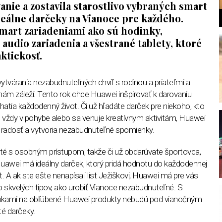
anie a zostavila starostlivo vybraných smart
deálne darčeky na Vianoce pre každ
é
ho.
smart zariadeniami ako sú hodinky,
é
audio zariadenia a vš
estran
é
tablety, ktor
é
aktickosť.
l
vytvárania nezabudnuteľných chvíľ s rodinou a priateľmi a
n
ám záleží. Tento rok chce Huawei inšpirovať k darovaniu
atia každodenný život. Či už hľadá
te dar
ček pre niekoho, kto
je vždy v pohybe alebo sa venuje kreatívnym aktivitá
m, Huawei
ú
rados
ť a vytvoria nezabudnuteľn
é
spomienky.
t
é
s osobným prístupom, takže či už obdarúvate športovca,
Huawei m
á ideálny darček, ktorý pridá hodnotu do každodennej
t. A ak ste ešte nenapísali list Ježiš
kovi, Huawei m
á pre vá
s
o skvelých tipov, ako urobiť Vianoce nezabudnuteľn
é
. S
ukami na obľú
ben
é
Huawei produkty nebudú pod vianočným
t
é
darčeky.