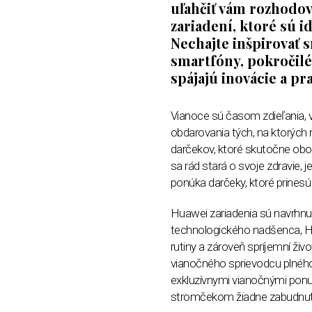
uľ
ah
čiť vám rozhodov
zariadení, ktor
é
sú i
Nechajte inšpirovať 
smartf
ó
ny, pokročil
spájajú inovácie a pr
Vianoce s
ú časom zdieľania, 
obdarovania tých, na ktorý
ch 
darčekov, ktor
é
skutočne oboh
sa rá
d star
á o svoje zdravie, 
pon
úka darčeky, ktor
é
prines
Huawei zariadenia sú navrhnu
technologick
é
ho nadš
enca, 
rutiny a zároveň
spr
íjemní živo
viano
čn
é
ho sprievodcu pln
é
h
exkluzívnymi vianočnými pon
stromčekom žiadne zabudnu