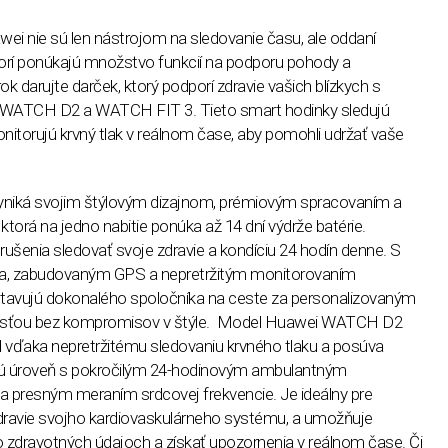
wei nie sú
len n
ástrojom na sledovanie času, ale oddaní
ktorí ponúkajú množstvo funkcií na podporu pohody a
ok darujte darček, ktorý podporí zdravie vaš
ich bl
ízkych s
, WATCH D2 a WATCH FIT 3. Tieto smart hodinky sledujú
nitorujú krvný tlak v reálnom čase, aby pomohli udržať vaše
nik
á svojim štýlovým dizajnom, pr
é
miov
ým spracovaním a
, ktorá na jedno nabitie ponúka až 14 dní výdrž
e bat
é
rie.
rušenia sledovať svoje zdravie a kondíciu 24 hodín denne. S
nia, zabudovaným GPS a nepretržitým monitorovaním
tavujú dokonal
é
ho spoločníka na ceste za personalizovaným
sťou bez kompromisov v štýle. Model Huawei WATCH D2
 v
ďaka nepretržit
é
mu sledovaniu krvn
é
ho tlaku a posúva
vú úroveň s pokročilým 24-hodinovým ambulantným
 a presným meraním srdcovej frekvencie. Je ideálny pre
dravie svojho kardiovaskulárneho syst
é
mu, a umožňuje
o zdravotný
ch
údajoch a získať upozornenia v reálnom č
ase.
Či