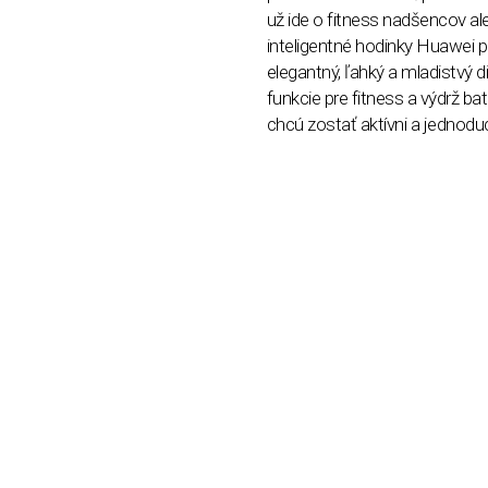
už
ide o fitness nad
šencov ale
inteligentn
é
hodinky Huawei p
elegantný, ľahký a mladistvý 
funkcie pre fitness a výdrž bat
chcú zostať aktívni a jednodu