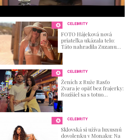
s
e
c
o
n
CELEBRITY
d
s
FOTO Hájeková nová
V
priateľka ukázala telo:
o
Táto nahradila Zuzanu
u
Belohorcovú
m
e
0
%
CELEBRITY
Ženích z Ruže Rasťo
Zvara je opäť bez frajerky:
Rozišiel sa s totuo
známou kráskou
CELEBRITY
Sklovská si užíva luxusnú
dovolenku v Monaku: Na