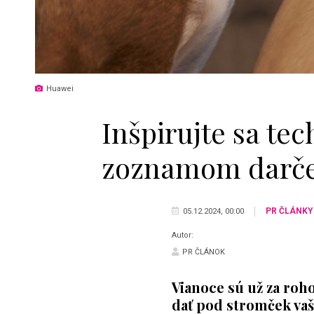
Huawei
Inšpirujte sa te
zoznamom darče
PR ČLÁNKY
05.12.2024, 00:00
Autor:
PR ČLÁNOK
Vianoce s
ú už za roho
da
ť pod stromč
ek va