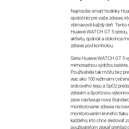
Najnovšie smart hodinky Hua
spoločníci pre vaše zdravie, 
všímavosti každý deň. Tento r
Huawei WATCH GT 5 s
é
riou
aktivitu, spánok a dokonca mo
zdravie pod kontrolou.
S
é
ria Huawei WATCH GT 5 vy
mimoriadnou výdržou bat
é
rie
Používatelia tak môžu bez pre
viac ako 100 režimami cviče
srdcov
é
ho tepu a SpO2 preds
zdraví
m a
športovou výkonno
zase nastavuje nový š
tandard
monitorovanie zdravia na no
monitorovaním krvn
é
ho tlaku
každ
é
ho, kto chce sledovať z
používateľom získať prehľad 