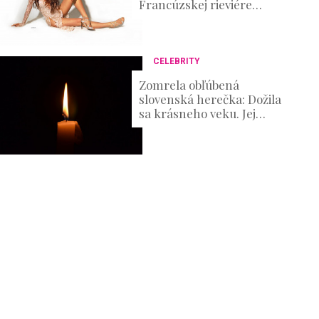
Francúzskej rieviére
ukázala telo bohyne
CELEBRITY
Zomrela obľúbená
slovenská herečka: Dožila
sa krásneho veku. Jej
umenie si obľúbili diváci
mnohých generácii