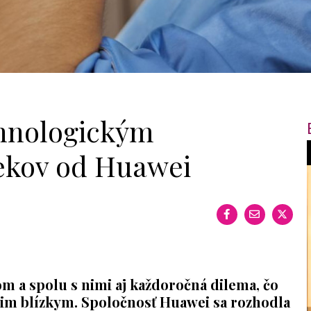
chnologickým
kov od Huawei
f
i
t
,
m a spolu s nimi aj kaž
doro
čná dilema, č
o
šim blízkym. Spoločnosť Huawei sa rozhodla