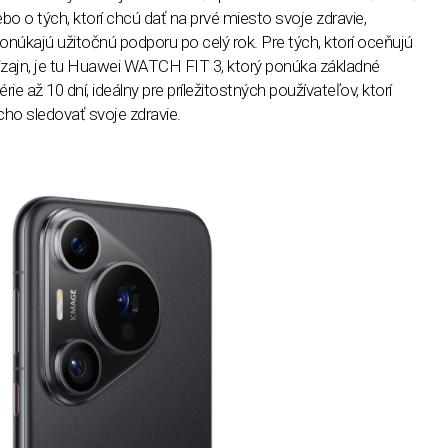
bo o tých, ktorí chcú dať na prv
é
miesto svoje zdravie,
onúkajú už
ito
čnú podporu po celý rok. Pre tých, ktorí oceňujú
dizajn, je tu Huawei WATCH FIT 3, ktorý ponúka základn
é
é
rie až 10 dní, ideálny pre príležitostných používateľov, ktorí
cho sledovať svoje zdravie.