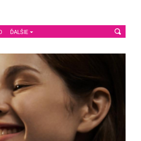
O
ĎALŠIE