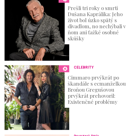
Prešli tri roky o smrti
Dušana Kaprálika: Jeho
život bol úzko spätý s
divadlom, no nechýbali v
ňom ani ťažké osobné
skúšky
CELEBRITY
Cimmaro prvýkrát po
škandále s ecmanželkou
Broňou Gregušovou
prvýkrát prehovoril:
Existenčné problémy