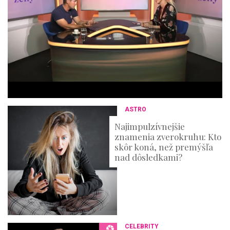
o
f
4
4
m
i
n
u
t
e
s
,
3
ASTRO
6
s
Najimpulzívnejšie
e
znamenia zverokruhu: Kto
c
o
skôr koná, než premýšľa
n
nad dôsledkami?
d
s
CELEBRITY