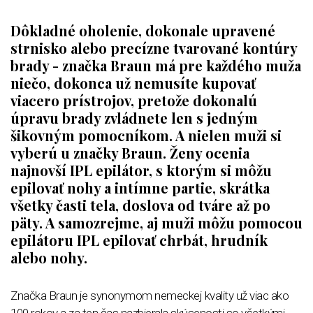
Dôkladné oholenie, dokonale upravené
strnisko alebo precízne tvarované kontúry
brady - značka Braun má pre každého muža
niečo, dokonca už nemusíte kupovať
viacero prístrojov, pretože dokonalú
úpravu brady zvládnete len s jedným
šikovným pomocníkom. A nielen muži si
vyberú u značky Braun. Ženy ocenia
najnovší IPL epilátor, s ktorým si môžu
epilovať nohy a intímne partie, skrátka
všetky časti tela, doslova od tváre až po
päty. A samozrejme, aj muži môžu pomocou
epilátoru IPL epilovať chrbát, hrudník
alebo nohy.
Značka Braun je synonymom nemeckej kvality už viac ako
100 rokov a za ten čas nazbierala skúsenosti so všetkými