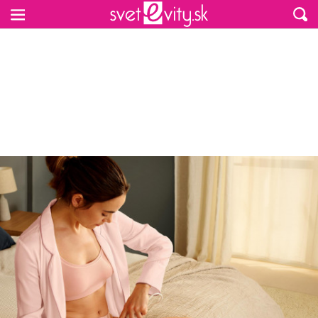
Preskočiť na hlavný obsah