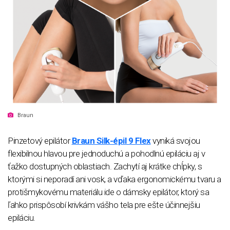
Braun
Pinzetový epilátor
Braun Silk-épil 9 Flex
vyniká svojou
flexibilnou hlavou pre jednoduchú a pohodlnú epiláciu aj v
ťažko dostupných oblastiach. Zachytí aj krátke chĺpky, s
ktorými si neporadí ani vosk, a vďaka ergonomickému tvaru a
protišmykovému materiálu ide o dámsky epilátor, ktorý sa
ľahko prispôsobí krivkám vášho tela pre ešte účinnejšiu
epiláciu.