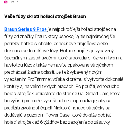
Braun
Vaše fúzy skrotí holiaci strojček Braun
Braun Series 9 Pro+
je najpokročilejší holiaci strojček na
fúzy od značky Braun, ktorý uspokojí aj tie najnáročnejšie
potreby. Ľahko si oholíte jednodňové, trojdňové alebo
dokonca sedemdňové fúzy. Holiaci strojček je vybavený
špeciálnymi zastrihávačmi, ktoré si poradia s rôznymi typmi a
hustotou fúzov, takže nemusíte opakovane strojčekom
prechádzať žiadne oblasti. Je tiež vybavený novým
vylepšením ProTrimmer, vďaka ktorému si vytvoríte dokonalé
kontúry aj na veľmi tvrdých bradách. Po použití jednoducho
holiaci strojček umiestnite do stanice 6v1 Smart Care, ktorá
ho vyčistí, premaže, vysuší, nabije a optimalizuje, aby sa
predĺžila životnosť čepelí. Niektoré holiace strojčeky sa
dodávajú s puzdrom Power Case, ktoré dokáže dobíjať
holiaci strojček až 6 týždňov bez zapojenia do zásuvky.