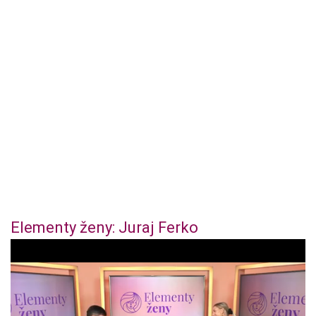
Elementy ženy: Juraj Ferko
1
s
e
c
o
n
d