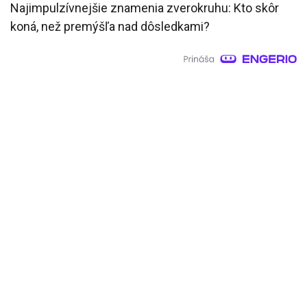
Najimpulzívnejšie znamenia zverokruhu: Kto skôr
koná, než premýšľa nad dôsledkami?