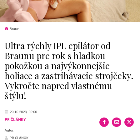
Braun
Ultra rýchly IPL epilátor od
Braunu pre rok s hladkou
pokožkou a najvýkonnejšie
holiace a zastrihávacie strojčeky.
Vykročte napred vlastnému
štýlu!
20.10.2023, 00:00
PR ČLÁNKY
Autor:
PR ČLÁNOK