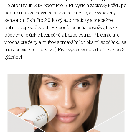
Epilátor Braun Silk-Expert Pro 5 IPL vysiela záblesky každú pol
sekundu, takže nevynechá žiadne miesto, a je vybavený
senzorom Skin Pro 2.0, ktorý automaticky a priebežne
optimalizuje každý záblesk podľa odtieňa pokožky, takže
ošetrenie je úplne bezpečné a bezbolestné. IPL epilácia je
vhodná pre ženy a mužov s tmavšími chĺpkami, spočiatku sa
musí pravidelne opakovať. Prvé výsledky sú viditeľné už po 3
týždňoch.