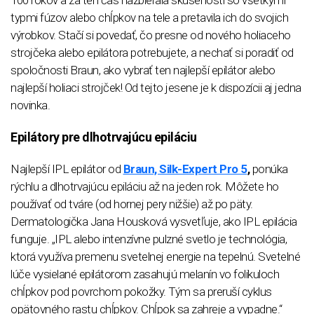
typmi fúzov alebo chĺpkov na tele a pretavila ich do svojich
výrobkov. Stačí si povedať, čo presne od nového holiaceho
strojčeka alebo epilátora potrebujete, a nechať si poradiť od
spoločnosti Braun, ako vybrať ten najlepší epilátor alebo
najlepší holiaci strojček! Od tejto jesene je k dispozícii aj jedna
novinka.
Epilátory pre dlhotrvajúcu epiláciu
Najlepší IPL epilátor od
Braun, Silk-Expert Pro 5
,
ponúka
rýchlu a dlhotrvajúcu epiláciu až na jeden rok. Môžete ho
používať od tváre (od hornej pery nižšie) až po päty.
Dermatologička Jana Housková vysvetľuje, ako IPL epilácia
funguje. „IPL alebo intenzívne pulzné svetlo je technológia,
ktorá využíva premenu svetelnej energie na tepelnú. Svetelné
lúče vysielané epilátorom zasahujú melanín vo folikuloch
chĺpkov pod povrchom pokožky. Tým sa preruší cyklus
opätovného rastu chĺpkov. Chĺpok sa zahreje a vypadne.“