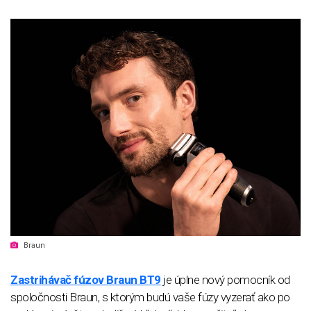
Braun
Zastrihávač fúzov Braun BT9
je úplne nový pomocník od
spoločnosti Braun, s ktorým budú vaše fúzy vyzerať ako po