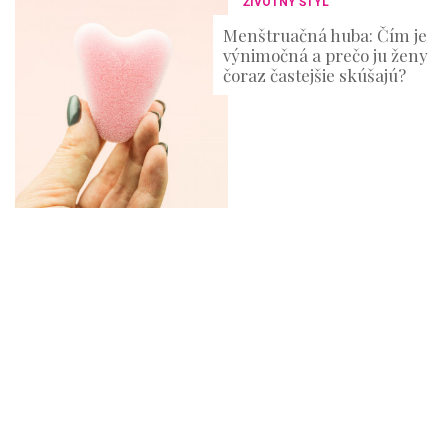
ŽIVOTNÝ ŠTÝL
Menštruačná huba: Čím je
výnimočná a prečo ju ženy
čoraz častejšie skúšajú?