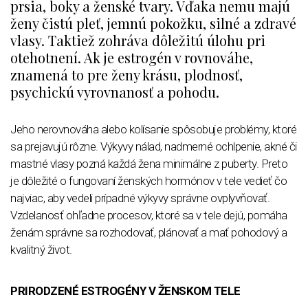
prsia, boky a ženské tvary. Vďaka nemu majú
ženy čistú pleť, jemnú pokožku, silné a zdravé
vlasy. Taktiež zohráva dôležitú úlohu pri
otehotnení. Ak je estrogén v rovnováhe,
znamená to pre ženy krásu, plodnosť,
psychickú vyrovnanosť a pohodu.
Jeho nerovnováha alebo kolísanie spôsobuje problémy, ktoré
sa prejavujú rôzne. Výkyvy nálad, nadmerné ochlpenie, akné či
mastné vlasy pozná každá žena minimálne z puberty. Preto
je dôležité o fungovaní ženských hormónov v tele vedieť čo
najviac, aby vedeli prípadné výkyvy správne ovplyvňovať.
Vzdelanosť ohľadne procesov, ktoré sa v tele dejú, pomáha
ženám správne sa rozhodovať, plánovať a mať pohodový a
kvalitný život.
PRIRODZENÉ ESTROGÉNY V ŽENSKOM TELE