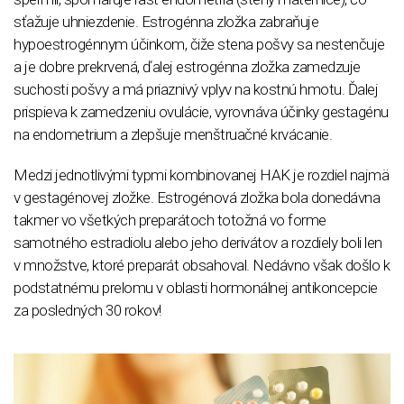
sťažuje uhniezdenie. Estrogénna zložka zabraňuje
hypoestrogénnym účinkom, čiže stena pošvy sa nestenčuje
a je dobre prekrvená, ďalej estrogénna zložka zamedzuje
suchosti pošvy a má priaznivý vplyv na kostnú hmotu. Ďalej
prispieva k zamedzeniu ovulácie, vyrovnáva účinky gestagénu
na endometrium a zlepšuje menštruačné krvácanie.
Medzi jednotlivými typmi kombinovanej HAK je rozdiel najmä
v gestagénovej zložke. Estrogénová zložka bola donedávna
takmer vo všetkých preparátoch totožná vo forme
samotného estradiolu alebo jeho derivátov a rozdiely boli len
v množstve, ktoré preparát obsahoval. Nedávno však došlo k
podstatnému prelomu v oblasti hormonálnej antikoncepcie
za posledných 30 rokov!