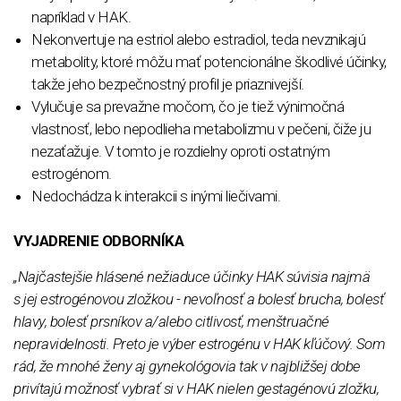
napríklad v HAK.
Nekonvertuje na estriol alebo estradiol, teda nevznikajú
metabolity, ktoré môžu mať potencionálne škodlivé účinky,
takže jeho bezpečnostný profil je priaznivejší.
Vylučuje sa prevažne močom, čo je tiež výnimočná
vlastnosť, lebo nepodlieha metabolizmu v pečeni, čiže ju
nezaťažuje. V tomto je rozdielny oproti ostatným
estrogénom.
Nedochádza k interakcii s inými liečivami.
VYJADRENIE ODBORNÍKA
„Najčastejšie hlásené nežiaduce účinky HAK súvisia najmä
s jej estrogénovou zložkou - nevoľnosť a bolesť brucha, bolesť
hlavy, bolesť prsníkov a/alebo citlivosť, menštruačné
nepravidelnosti. Preto je výber estrogénu v HAK kľúčový.
Som
rád, že mnohé ženy aj gynekológovia tak v najbližšej dobe
privítajú možnosť vybrať si v HAK nielen gestagénovú zložku,