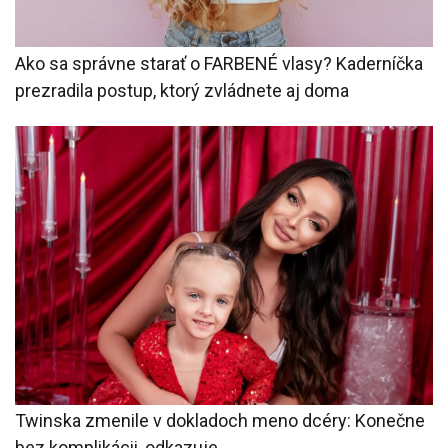
Ako sa správne starať o FARBENÉ vlasy? Kaderníčka
prezradila postup, ktorý zvládnete aj doma
Twinska zmenile v dokladoch meno dcéry: Konečne
bez komplikácii, odkazuje