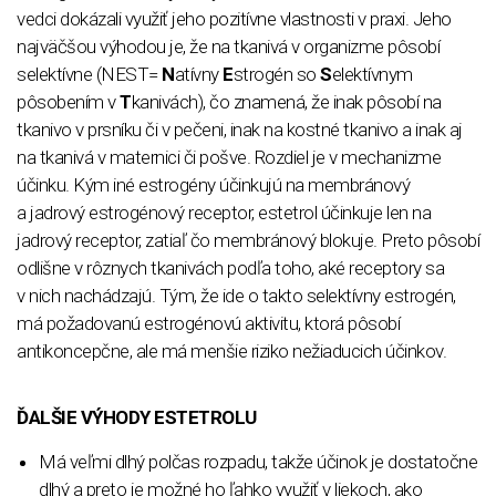
vedci dokázali využiť jeho pozitívne vlastnosti v praxi. Jeho
najväčšou výhodou je, že na tkanivá v organizme pôsobí
selektívne (NEST=
N
atívny
E
strogén so
S
elektívnym
pôsobením v
T
kanivách), čo znamená, že inak pôsobí na
tkanivo v prsníku či v pečeni, inak na kostné tkanivo a inak aj
na tkanivá v maternici či pošve. Rozdiel je v mechanizme
účinku. Kým iné estrogény účinkujú na membránový
a jadrový estrogénový receptor, estetrol účinkuje len na
jadrový receptor, zatiaľ čo membránový blokuje. Preto pôsobí
odlišne v rôznych tkanivách podľa toho, aké receptory sa
v nich nachádzajú. Tým, že ide o takto selektívny estrogén,
má požadovanú estrogénovú aktivitu, ktorá pôsobí
antikoncepčne, ale má menšie riziko nežiaducich účinkov.
ĎALŠIE VÝHODY ESTETROLU
Má veľmi dlhý polčas rozpadu, takže účinok je dostatočne
dlhý a preto je možné ho ľahko využiť v liekoch, ako