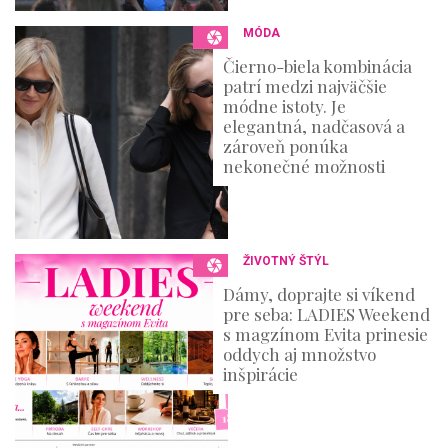
MÓDA
Čierno-biela kombinácia
patrí medzi najväčšie
módne istoty. Je
elegantná, nadčasová a
zároveň ponúka
nekonečné možnosti
ŽIVOTNÝ ŠTÝL
Dámy, doprajte si víkend
pre seba: LADIES Weekend
s magzínom Evita prinesie
oddych aj množstvo
inšpirácie