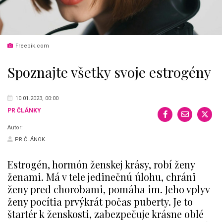
Freepik.com
Spoznajte všetky svoje estrogény
10.01.2023, 00:00
PR ČLÁNKY
Autor:
PR ČLÁNOK
Estrogén, hormón ženskej krásy, robí ženy
ženami. Má v tele jedinečnú úlohu, chráni
ženy pred chorobami, pomáha im. Jeho vplyv
ženy pocítia prvýkrát počas puberty. Je to
štartér k ženskosti, zabezpečuje krásne oblé