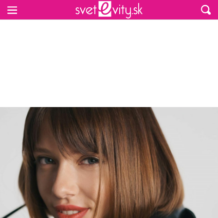
Preskočiť na hlavný obsah