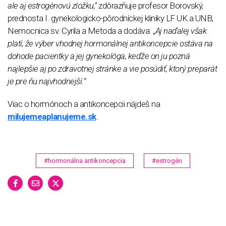
ale aj estrogénovú zložku,“
zdôrazňuje profesor Borovský,
prednosta I. gynekologicko-pôrodníckej kliniky LF UK a UNB,
Nemocnica sv. Cyrila a Metoda a dodáva: „
Aj naďalej však
platí, že výber vhodnej hormonálnej antikoncepcie ostáva na
dohode pacientky a jej gynekológa, keďže on ju pozná
najlepšie aj po zdravotnej stránke a vie posúdiť, ktorý preparát
je pre ňu najvhodnejší.
“
Viac o hormónoch a antikoncepcii nájdeš na
milujemeaplanujeme.sk
.
#hormonálna antikoncepcia
#estrogén