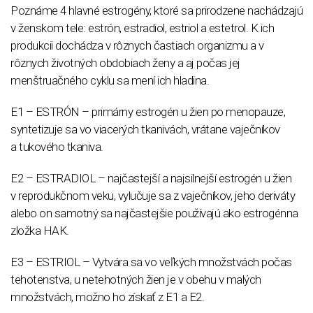
Poznáme 4 hlavné estrogény, ktoré sa prirodzene nachádzajú
v ženskom tele: estrón, estradiol, estriol a estetrol. K ich
produkcii dochádza v rôznych častiach organizmu a v
rôznych životných obdobiach ženy a aj počas jej
menštruačného cyklu sa mení ich hladina.
E1 – ESTRÓN – primárny estrogén u žien po menopauze,
syntetizuje sa vo viacerých tkanivách, vrátane vaječníkov
a tukového tkaniva.
E2 – ESTRADIOL – najčastejší a najsilnejší estrogén u žien
v reprodukčnom veku, vylučuje sa z vaječníkov, jeho deriváty
alebo on samotný sa najčastejšie používajú ako estrogénna
zložka HAK.
E3 – ESTRIOL – Vytvára sa vo veľkých množstvách počas
tehotenstva, u netehotných žien je v obehu v malých
množstvách, možno ho získať z E1 a E2.