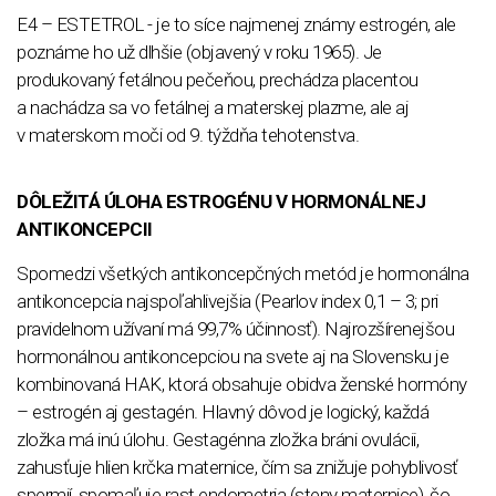
E4 – ESTETROL - je to síce najmenej známy estrogén, ale
poznáme ho už dlhšie (objavený v roku 1965). Je
produkovaný fetálnou pečeňou, prechádza placentou
a nachádza sa vo fetálnej a materskej plazme, ale aj
v materskom moči od 9. týždňa tehotenstva.
DÔLEŽITÁ ÚLOHA ESTROGÉNU V HORMONÁLNEJ
ANTIKONCEPCII
Spomedzi všetkých antikoncepčných metód je hormonálna
antikoncepcia najspoľahlivejšia (Pearlov index 0,1 – 3; pri
pravidelnom užívaní má 99,7% účinnosť). Najrozšírenejšou
hormonálnou antikoncepciou na svete aj na Slovensku je
kombinovaná HAK, ktorá obsahuje obidva ženské hormóny
– estrogén aj gestagén. Hlavný dôvod je logický, každá
zložka má inú úlohu. Gestagénna zložka bráni ovulácii,
zahusťuje hlien krčka maternice, čím sa znižuje pohyblivosť
spermií, spomaľuje rast endometria (steny maternice), čo