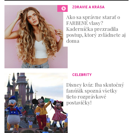
3
ZDRAVIE A KRÁSA
6
s
Ako sa správne starať o
e
FARBENÉ vlasy?
c
o
Kaderníčka prezradila
n
postup, ktorý zvládnete aj
d
doma
s
CELEBRITY
Disney kvíz: Iba skutočný
fanúšik spozná všetky
tieto rozprávkové
postavičky!