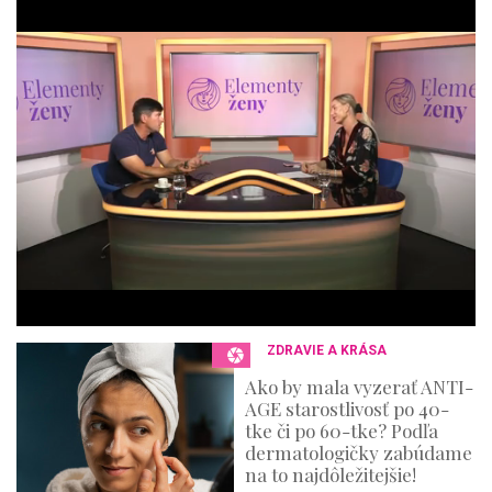
1
s
e
c
o
n
d
o
f
4
4
m
i
n
u
t
e
s
,
3
ZDRAVIE A KRÁSA
6
s
Ako by mala vyzerať ANTI-
e
AGE starostlivosť po 40-
c
o
tke či po 60-tke? Podľa
n
dermatologičky zabúdame
d
na to najdôležitejšie!
s