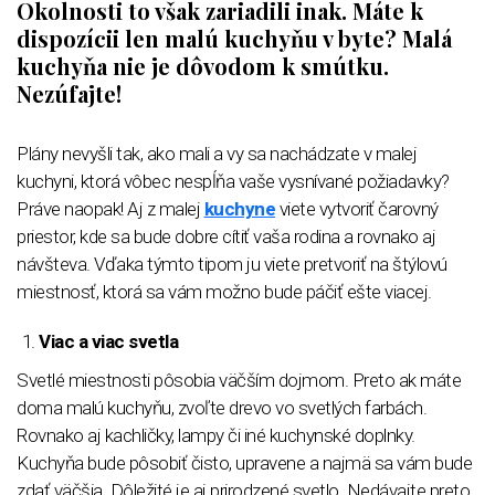
Okolnosti to však zariadili inak. Máte k
dispozícii len malú kuchyňu v byte? Malá
kuchyňa nie je dôvodom k smútku.
Nezúfajte!
Plány nevyšli tak, ako mali a vy sa nachádzate v malej
kuchyni, ktorá vôbec nespĺňa vaše vysnívané požiadavky?
Práve naopak! Aj z malej
kuchyne
viete vytvoriť čarovný
priestor, kde sa bude dobre cítiť vaša rodina a rovnako aj
návšteva. Vďaka týmto tipom ju viete pretvoriť na štýlovú
miestnosť, ktorá sa vám možno bude páčiť ešte viacej.
Viac a viac svetla
Svetlé miestnosti pôsobia väčším dojmom. Preto ak máte
doma malú kuchyňu, zvoľte drevo vo svetlých farbách.
Rovnako aj kachličky, lampy či iné kuchynské doplnky.
Kuchyňa bude pôsobiť čisto, upravene a najmä sa vám bude
zdať väčšia. Dôležité je aj prirodzené svetlo. Nedávajte preto