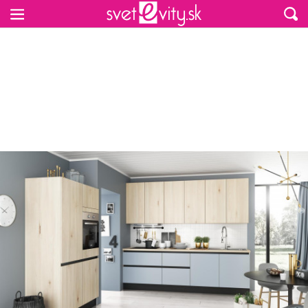
Preskočiť na hlavný obsah