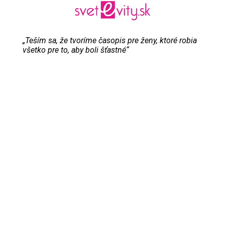
„Teším sa, že tvoríme časopis pre ženy, ktoré robia
všetko pre to, aby boli šťastné“
Evita Urbaníková
ODKAZY
Inzercia
Online inzercia
Kontakt