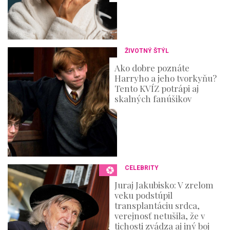
ŽIVOTNÝ ŠTÝL
Ako dobre poznáte
Harryho a jeho tvorkyňu?
Tento KVÍZ potrápi aj
skalných fanúšikov
CELEBRITY
Juraj Jakubisko: V zrelom
veku podstúpil
transplantáciu srdca,
verejnosť netušila, že v
tichosti zvádza aj iný boj