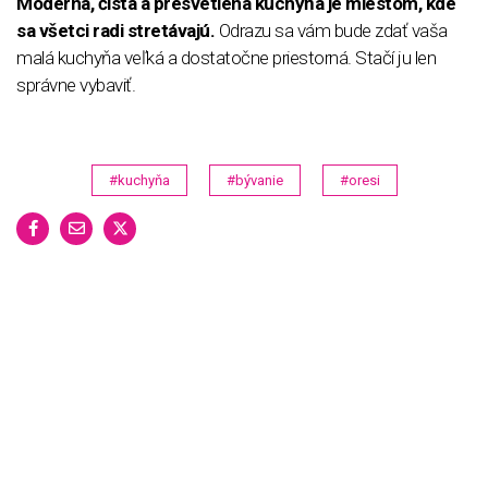
Moderná, čistá a presvetlená kuchyňa je miestom, kde
sa všetci radi stretávajú.
Odrazu sa vám bude zdať vaša
malá kuchyňa veľká a dostatočne priestorná. Stačí ju len
správne vybaviť.
#kuchyňa
#bývanie
#oresi