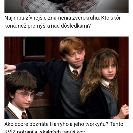
Najimpulzívnejšie znamenia zverokruhu: Kto skôr
koná, než premýšľa nad dôsledkami?
Ako dobre poznáte Harryho a jeho tvorkyňu? Tento
KVÍZ potrápi aj skalných fanúšikov