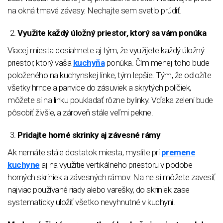
na okná tmavé závesy. Nechajte sem svetlo prúdiť.
Využite každý úložný priestor, ktorý sa vám ponúka
Viacej miesta dosiahnete aj tým, že využijete každý úložný
priestor, ktorý vaša
kuchyňa
ponúka. Čím menej toho bude
položeného na kuchynskej linke, tým lepšie. Tým, že odložíte
všetky hrnce a panvice do zásuviek a skrytých poličiek,
môžete si na linku poukladať rôzne bylinky. Vďaka zeleni bude
pôsobiť živšie, a zároveň stále veľmi pekne.
Pridajte
horné skrinky a
j závesné rámy
Ak nemáte stále dostatok miesta, myslite pri
premene
kuchyne
aj na využitie vertikálneho priestoru v podobe
horných skriniek a závesných rámov. Na ne si môžete zavesiť
najviac používané riady alebo varešky, do skriniek zase
systematicky uložiť všetko nevyhnutné v kuchyni.