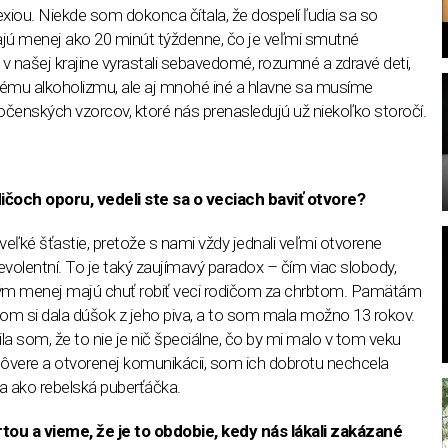
exiou. Niekde som dokonca čítala, že dospelí ľudia sa so
vajú menej ako 20 minút týždenne, čo je veľmi smutné
 v našej krajine vyrastali sebavedomé, rozumné a zdravé deti,
ému alkoholizmu, ale aj mnohé iné a hlavne sa musíme
čenských vzorcov, ktoré nás prenasledujú už niekoľko storočí.
l
dičoch oporu, vedeli ste sa o veciach baviť otvore?
ľké šťastie, pretože s nami vždy jednali veľmi otvorene
volentní. To je taký zaujímavý paradox – čím viac slobody,
 tým menej majú chuť robiť veci rodičom za chrbtom. Pamätám
 som si dala dúšok z jeho piva, a to som mala možno 13 rokov.
la som, že to nie je nič špeciálne, čo by mi malo v tom veku
dôvere a otvorenej komunikácii, som ich dobrotu nechcela
a ako rebelská puberťáčka.
rtou a vieme, že je to obdobie, kedy nás lákali zakázané