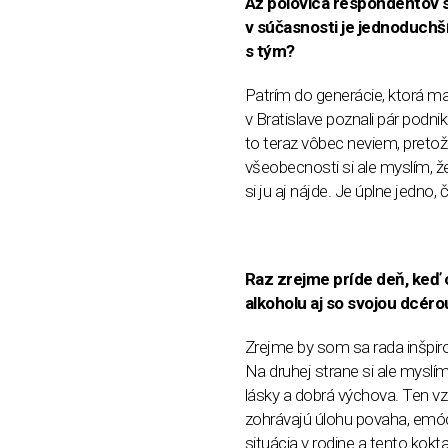
Až polovica respondentov s
v súčasnosti je jednoduchší
s tým?
Patrím do generácie, ktorá m
v Bratislave poznali pár podn
to teraz vôbec neviem, preto
všeobecnosti si ale myslím, ž
si ju aj nájde. Je úplne jedno,
Raz zrejme príde deň, keď 
alkoholu aj so svojou dcér
Zrejme by som sa rada inšpiro
Na druhej strane si ale myslím
lásky a dobrá výchova. Ten v
zohrávajú úlohu povaha, emócie
situácia v rodine a tento kokt