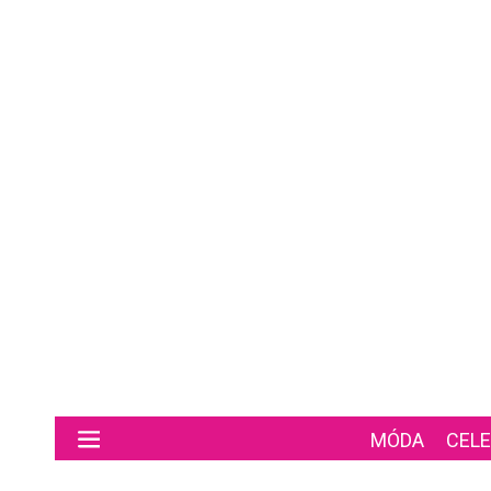
Preskočiť na hlavný obsah
MÓDA
CELE