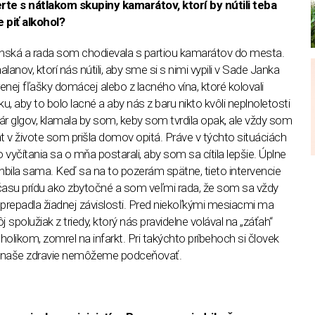
erte s nátlakom skupiny kamarátov, ktorí by nútili teba
 piť alkohol?
nská a rada som chodievala s partiou kamarátov do mesta.
alanov, ktorí nás nútili, aby sme si s nimi vypili v Sade Janka
enej fľašky domácej alebo z lacného vína, ktoré kolovali
ku, aby to bolo lacné a aby nás z baru nikto kvôli neplnoletosti
pár glgov, klamala by som, keby som tvrdila opak, ale vždy som
t v živote som prišla domov opitá. Práve v týchto situáciách
 vyčítania sa o mňa postarali, aby som sa cítila lepšie. Úplne
nbila sama. Keď sa na to pozerám spätne, tieto intervencie
asu prídu ako zbytočné a som veľmi rada, že som sa vždy
prepadla žiadnej závislosti. Pred niekoľkými mesiacmi ma
 spolužiak z triedy, ktorý nás pravidelne volával na „záťah“
holikom, zomrel na infarkt. Pri takýchto príbehoch si človek
na naše zdravie nemôžeme podceňovať.