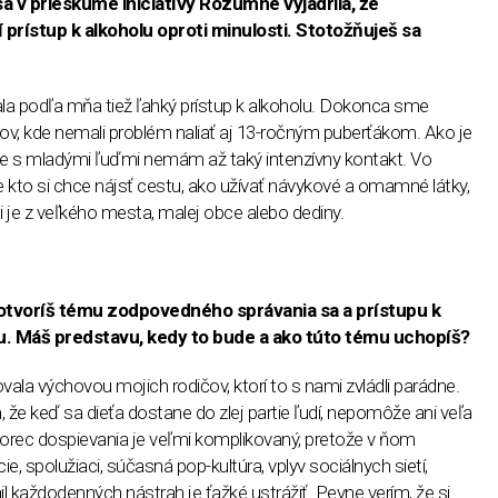
a v prieskume iniciatívy Rozumne vyjadrila, že
 prístup k alkoholu oproti minulosti. Stotožňuješ sa
ala podľa mňa tiež ľahký prístup k alkoholu. Dokonca sme
ikov, kde nemali problém naliať aj 13-ročným puberťákom. Ako je
že s mladými ľuďmi nemám až taký intenzívny kontakt. Vo
e kto si chce nájsť cestu, ako užívať návykové a omamné látky,
 či je z veľkého mesta, malej obce alebo dediny.
otvoríš tému zodpovedného správania sa a prístupu k
ou. Máš predstavu, kedy to bude a ako túto tému uchopíš?
vala výchovou mojich rodičov, ktorí to s nami zvládli parádne.
, že keď sa dieťa dostane do zlej partie ľudí, nepomôže ani veľa
zorec dospievania je veľmi komplikovaný, pretože v ňom
, spolužiaci, súčasná pop-kultúra, vplyv sociálnych sietí,
ail každodenných nástrah je ťažké ustrážiť. Pevne verím, že si