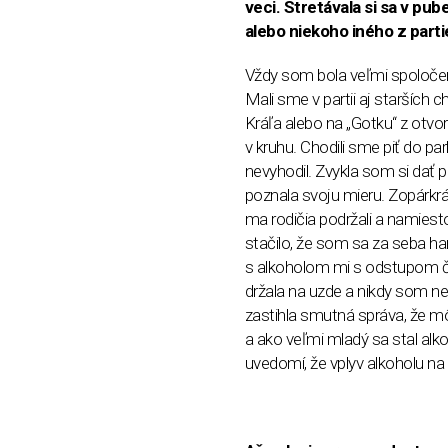
veci. Stretávala si sa v pub
alebo niekoho iného z partie
Vždy som bola veľmi spoloče
Mali sme v partii aj starších ch
Kráľa alebo na „Gotku“ z otvor
v kruhu. Chodili sme piť do par
nevyhodil. Zvykla som si dať 
poznala svoju mieru. Zopárkrá
ma rodičia podržali a namiesto
stačilo, že som sa za seba ha
s alkoholom mi s odstupom č
držala na uzde a nikdy som ne
zastihla smutná správa, že môj
a ako veľmi mladý sa stal alko
uvedomí, že vplyv alkoholu 