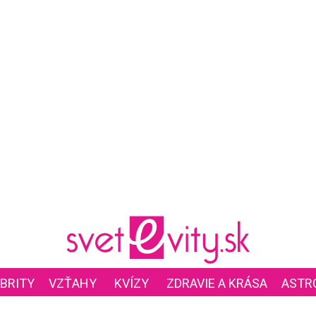
BRITY
VZŤAHY
KVÍZY
ZDRAVIE A KRÁSA
ASTR