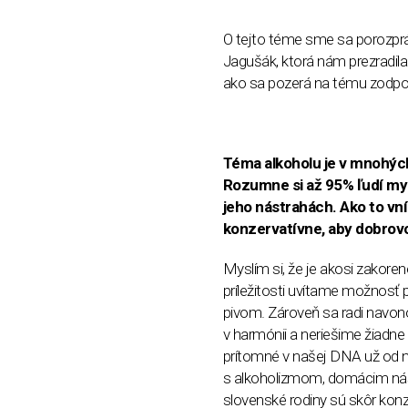
O tejto téme sme sa porozpr
Jagušák, ktorá nám prezradila 
ako sa pozerá na tému zodpo
Téma alkoholu je v mnohých
Rozumne si až 95% ľudí mysl
jeho nástrahách. Ako to vní
konzervatívne, aby dobrovo
Myslím si, že je akosi zakoren
príležitosti uvítame možnosť 
pivom. Zároveň sa radi navono
v harmónii a neriešime žiadne
prítomné v našej DNA už od n
s alkoholizmom, domácim nási
slovenské rodiny sú skôr konze