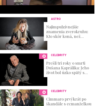
s
e
c
o
n
ASTRO
d
s
Najimpulzívnejšie
V
znamenia zverokruhu:
o
Kto skôr koná, než
u
premýšľa nad
m
dôsledkami?
e
0
%
CELEBRITY
Prešli tri roky o smrti
Dušana Kaprálika: Jeho
život bol úzko spätý s
divadlom, no nechýbali v
ňom ani ťažké osobné
skúšky
CELEBRITY
Cimmaro prvýkrát po
škandále s ecmanželkou