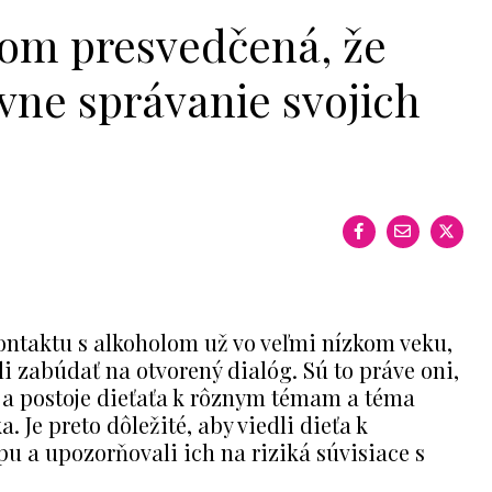
Som presvedčená, že
avne správanie svojich
kontaktu s alkoholom už vo veľmi nízkom veku,
i zabúdať na otvorený dialóg. Sú to práve oni,
 a postoje dieťaťa k rôznym témam a téma
. Je preto dôležité, aby viedli dieťa k
 a upozorňovali ich na riziká súvisiace s