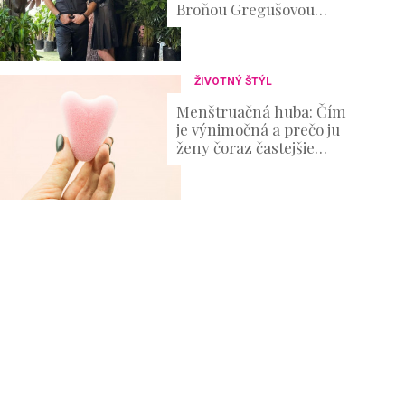
Broňou Gregušovou
prvýkrát prehovoril:
Existenčné problémy
ŽIVOTNÝ ŠTÝL
Menštruačná huba: Čím
je výnimočná a prečo ju
ženy čoraz častejšie
skúšajú?