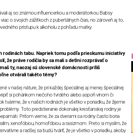
ávali aj so známou influencerkou a moderátorkou Babsy
viac o svojich zážitkoch z pubertálnych čias, no zároveň aj to,
vedného prístupu k alkoholu z pohľadu matky.
 rodinách tabu. Napriek tomu podľa prieskumu iniciatívy
í, že práve rodičia by sa mali s deťmi rozprávať o
maš ty, naozaj sú slovenské domácnosti príliš
f
ľne otvárali takéto témy?
ené v našej náture, že pri každej špeciálnej aj menej špeciálnej
i
pripiť si pohárikom niečoho tvrdého alebo aspoň vínom či
k tvárime, že v našich rodinách je všetko v poriadku, že žijeme
t
 problémy. Toto predstieranie dokonalej kresťanskej rodiny je
epamäti. Pritom vieme, že za dverami sa rodiny často boria
,
lím, xenofóbiou, homofóbiou a rasizmom. Preto si myslím, že
rvatívne a radšej sa budú tváriť, že je všetko v poriadku, akoby