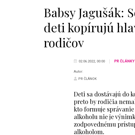
Babsy Jagušák: 
deti kopírujú hl
rodičov
PR ČLÁNKY
02.06.2022, 00:00
Autor:
PR ČLÁNOK
Deti sa dostávajú do 
preto by rodičia nemal
kto formuje správanie
alkoholu nie je výnimka
zodpovednému prístupu
alkoholom.