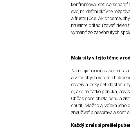
konfrontovali deti so sebarefl
svojimi deťmi aktívne rozprá
a frustrujúce. Ak chceme, aby
musíme odtabuizovať nielen t
vymaniť zo zabehnutých spolo
Mala si ty v tejto téme v ro
Na mojich rodičov som mala ve
a v mnohých veciach boli bene
dôvery a lásky deti dostanú,
si, ako mi tatko ponúkal, aby
Občas som oblizla penu a zisti
chutiť. Možno aj vďaka jeho 
zneužívať a nesprávala som s
Každý z nás si prešiel pube