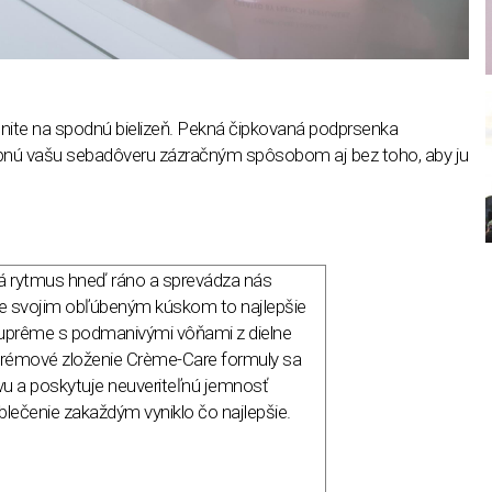
ite na spodnú bielizeň. Pekná čipkovaná podprsenka
opnú vašu sebadôveru zázračným spôsobom aj bez toho, aby ju
dá rytmus hneď ráno a sprevádza nás
e svojim obľúbeným kúskom to najlepšie
 Suprême s podmanivými vôňami z dielne
Krémové zloženie Crème-Care formuly sa
vu a poskytuje neuveriteľnú jemnosť
oblečenie zakaždým vyniklo čo najlepšie.