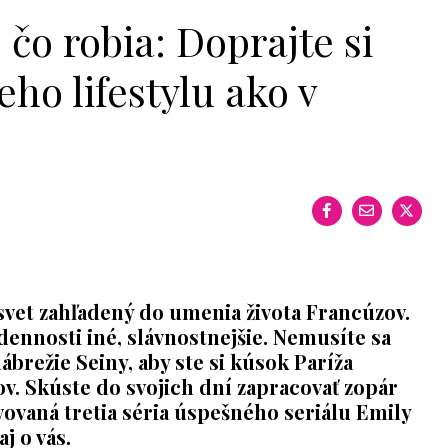
čo robia: Doprajte si
ho lifestylu ako v
 svet zahľadený do umenia života Francúzov.
dennosti iné, slávnostnejšie. Nemusíte sa
ábrežie Seiny, aby ste si kúsok Paríža
ov. Skúste do svojich dní zapracovať zopár
vovaná tretia séria úspešného seriálu Emily
j o vás.