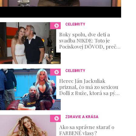
s
e
c
o
n
CELEBRITY
d
s
Roky spolu, dve deti a
V
svadba NIKDE: Toto je
o
Pociskovej DÔVOD, prečo
u
nepovedala ÁNO
m
e
0
%
CELEBRITY
Herec Ján Jackuliak
priznal, čo má zo sexicou
Dolli z Ruže, ktorá sa pýši
najväčšími silikónmi zo
súťaže. Očarila ho?
ZDRAVIE A KRÁSA
Ako sa správne starať o
FARBENÉ vlasy?