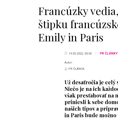
Francúzky vedia, 
štipku francúzske
Emily in Paris
PR ČLÁNKY
19.05.2022, 00:00
Autor:
PR ČLÁNOK
Už desaťročia je celý
Niečo je na ich každo
však presťahovať na n
priniesli k sebe dom
našich tipov a pripra
in Paris bude možno a