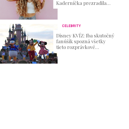
Kaderníčka prezradila
postup, ktorý zvládnete aj
doma
CELEBRITY
Disney KVÍZ: Iba skutočný
fanúšik spozná všetky
tieto rozprávkové
postavičky!