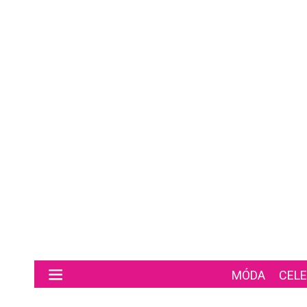
Preskočiť na hlavný obsah
MÓDA
CELE