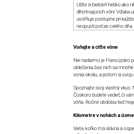
Užite si bielizeň hebkú ako
dlhotrvajúcich vôní. Vďaka 
uvoľňuje postupne pri každo
neopustí počas celého dňa.
Voňajte a cíťte vône
Nie nadarmo je Francúzsko p
oblečenia, bez nich sa mnohé ž
vonia okoliu, a potom si svoju
Spoznajte svoj vlastný vkus. 
Čoskoro budete vedieť, či vám 
vôňa. Ročné obdobia tiež hraj
Kilometre v nohách a úsmev
Viete, koľko má slávna a osp