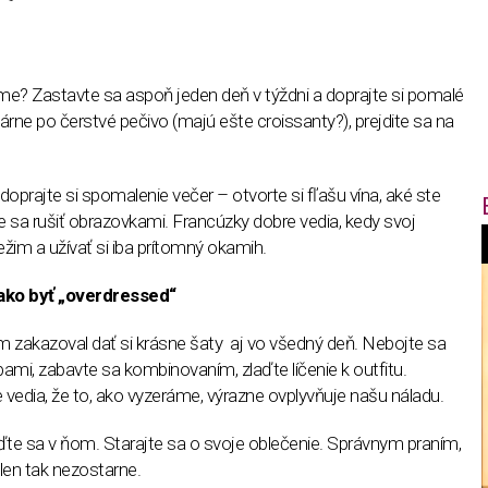
e? Zastavte sa aspoň jeden deň v týždni a doprajte si pomalé
árne po čerstvé pečivo (majú ešte croissanty?), prejdite sa na
doprajte si spomalenie večer – otvorte si fľašu vína, aké ste
e sa rušiť obrazovkami. Francúzky dobre vedia, kedy svoj
režim a užívať si iba prítomný okamih.
f
 ako byť „overdressed“
i
m zakazoval dať si krásne šaty aj vo všedný deň. Nebojte sa
ami, zabavte sa kombinovaním, zlaďte líčenie k outfitu.
t
 vedia, že to, ako vyzeráme, výrazne ovplyvňuje našu náladu.
,
ďte sa v ňom. Starajte sa o svoje oblečenie. Správnym praním,
len tak nezostarne.