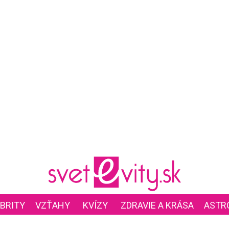
BRITY
VZŤAHY
KVÍZY
ZDRAVIE A KRÁSA
ASTR