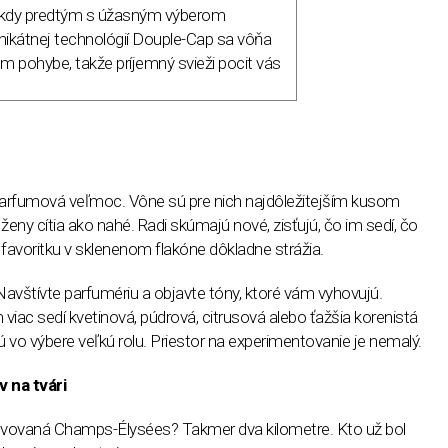
 nikdy predtým s úžasným výberom
unikátnej technológií Douple-Cap sa vôňa
m pohybe, takže príjemný svieži pocit vás
arfumová veľmoc. Vône sú pre nich najdôležitejším kusom
eny cítia ako nahé. Radi skúmajú nové, zisťujú, čo im sedí, čo
 favoritku v sklenenom flakóne dôkladne strážia.
Navštívte parfumériu a objavte tóny, ktoré vám vyhovujú.
viac sedí kvetinová, púdrová, citrusová alebo ťažšia korenistá
ú vo výbere veľkú rolu. Priestor na experimentovanie je nemalý.
 na tvári
evovaná Champs-Élysées? Takmer dva kilometre. Kto už bol