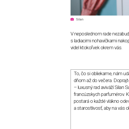
Silan
V neposlednom rade nezabudn
s ladiacimi nohavičkami nak
videl ktokoľvek okrem vás.
To, čo si obliekame, nám u
dňom až do večera. Doprajt
– luxusný rad aviváží Silan
francúzskych parfumérov. 
postará o každé vlákno ode
a starostlivosť, aby na vás 