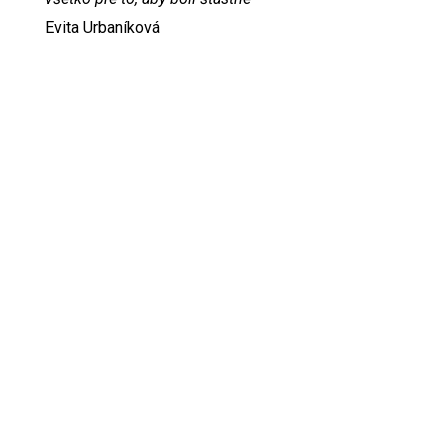
Evita Urbaníková
ODKAZY
Inzercia
Online inzercia
Kontakt
GDPR