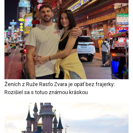
Ženích z Ruže Rasťo Zvara je opäť bez frajerky:
Rozišiel sa s totuo známou kráskou