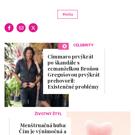
#evita
CELEBRITY
Cimmaro prvýkrát
po škandále s
ecmanželkou Broňou
Gregušovou prvýkrát
prehovoril:
Existenčné problémy
ŽIVOTNÝ ŠTÝL
Menštruačná huba:
Čím je výnimočná a