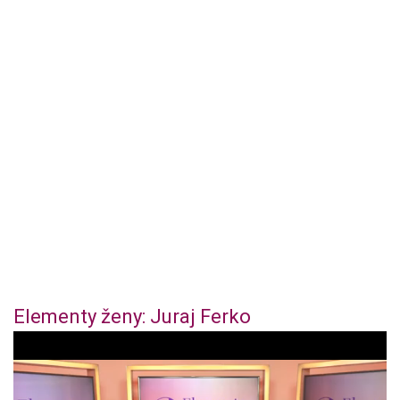
Elementy ženy: Juraj Ferko
1
s
e
c
o