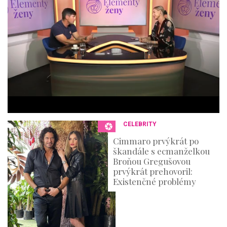
n
d
o
f
4
4
m
i
n
u
t
e
s
,
3
CELEBRITY
6
s
Cimmaro prvýkrát po
e
škandále s ecmanželkou
c
o
Broňou Gregušovou
n
prvýkrát prehovoril:
d
Existenčné problémy
s