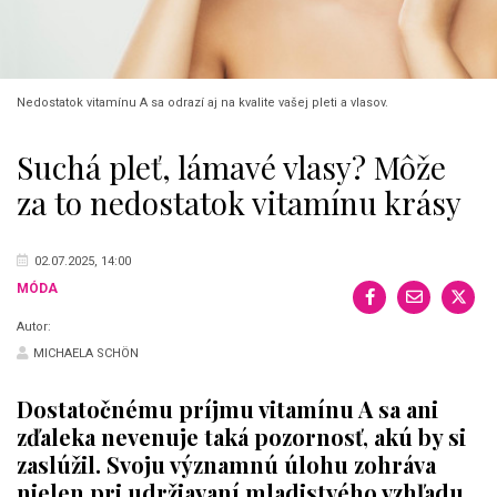
Nedostatok vitamínu A sa odrazí aj na kvalite vašej pleti a vlasov.
Suchá pleť, lámavé vlasy? Môže
za to nedostatok vitamínu krásy
02.07.2025, 14:00
MÓDA
Autor:
MICHAELA SCHÖN
Dostatočnému príjmu vitamínu A sa ani
zďaleka nevenuje taká pozornosť, akú by si
zaslúžil. Svoju významnú úlohu zohráva
nielen pri udržiavaní mladistvého vzhľadu.