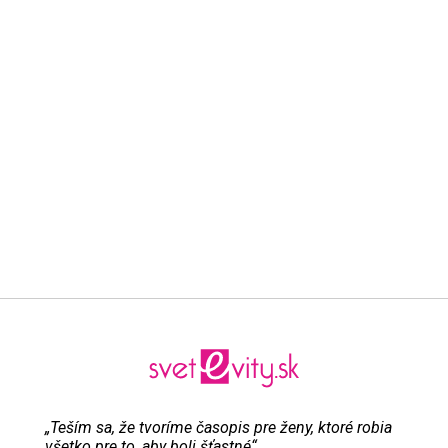
„Teším sa, že tvoríme časopis pre ženy, ktoré robia
všetko pre to, aby boli šťastné“