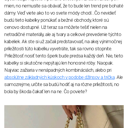
mien, no nemusíte sa obávať, že to bude len trend pre bohaté
dámy. Veď viete ako to vo svete módy chodí...Čo nevidieť
budú tieto kabelky ponúkať a bežné obchody, ktoré sú
cenovo dostupné. Už teraz sa môžete tešiť nielen na
netradičné materiály, ale aj tvary a celkové prevedenie týchto
kabeliek. Ak ste si už začali predstavovať, na akej výnimočnej
príležitosti túto kabelku vyvetráte, tak sa rovno stopnite.
Príležitosť nosiť tento šperk bude predsa každý deň. Nie, tieto
kabelky si skutočne nepýtajú len honosné róby. Naopak.
Najviac zažiaria v nenápadných kombináciách, alebo pri
absolútne základných kúskoch v podobe džínsov a trička
. Ale
samozrejme, určite sa budú hodiť aj na rôzne príležitosti, no
bola by škoda čakať len na ne. Čo poviete?