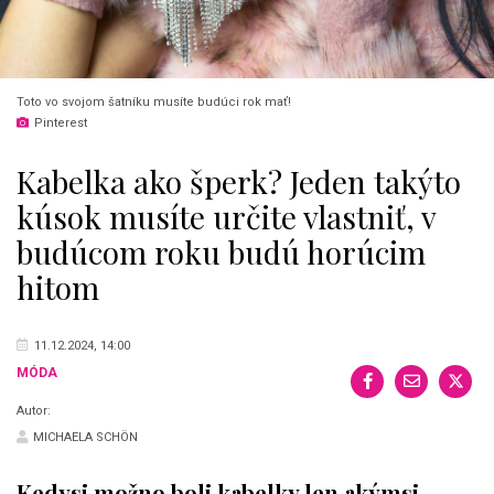
Toto vo svojom šatníku musíte budúci rok mať!
Pinterest
Kabelka ako šperk? Jeden takýto
kúsok musíte určite vlastniť, v
budúcom roku budú horúcim
hitom
11.12.2024, 14:00
MÓDA
Autor:
MICHAELA SCHÖN
Kedysi možno boli kabelky len akýmsi