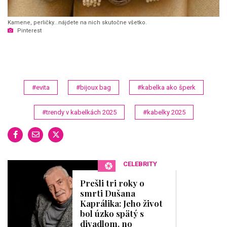
Kamene, perličky...nájdete na nich skutočne všetko.
Pinterest
#evita
#bijoux bag
#kabelka ako šperk
#trendy v kabelkách 2025
#kabelky 2025
CELEBRITY
Prešli tri roky o
smrti Dušana
Kaprálika: Jeho život
bol úzko spätý s
divadlom, no