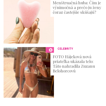
Menštruačná huba: Čím je
výnimočná a prečo ju ženy
čoraz častejšie skúšajú?
CELEBRITY
FOTO Hájeková nová
priateľka ukázala telo:
Táto nahradila Zuzanu
Belohorcovú