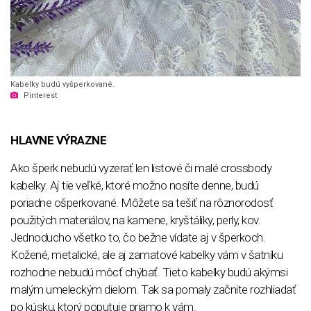
Kabelky budú vyšperkované.
Pinterest
HLAVNE VÝRAZNE
Ako šperk nebudú vyzerať len listové či malé crossbody
kabelky. Aj tie veľké, ktoré možno nosíte denne, budú
poriadne ošperkované. Môžete sa tešiť na rôznorodosť
použitých materiálov, na kamene, kryštáliky, perly, kov.
Jednoducho všetko to, čo bežne vídate aj v šperkoch.
Kožené, metalické, ale aj zamatové kabelky vám v šatníku
rozhodne nebudú môcť chýbať. Tieto kabelky budú akýmsi
malým umeleckým dielom. Tak sa pomaly začnite rozhliadať
po kúsku, ktorý poputuje priamo k vám.