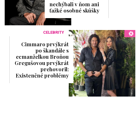
nechýbali v ňom ani
ťažké osobné skúšky
CELEBRITY
Cimmaro prvýkrát
po škandále s
ecmanželkou Broňou
Gregušovou prvýkrát
prehovoril:
Existenčné problémy