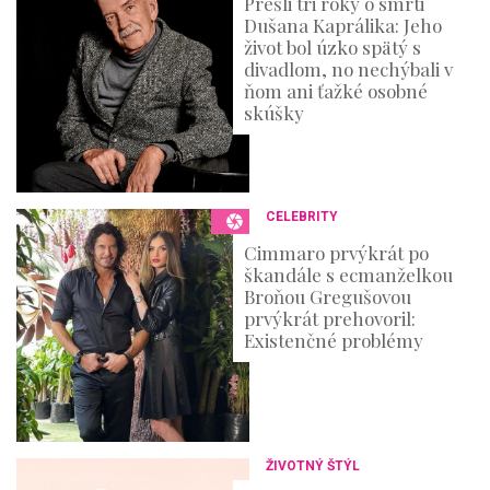
Prešli tri roky o smrti
Dušana Kaprálika: Jeho
život bol úzko spätý s
divadlom, no nechýbali v
ňom ani ťažké osobné
skúšky
CELEBRITY
Cimmaro prvýkrát po
škandále s ecmanželkou
Broňou Gregušovou
prvýkrát prehovoril:
Existenčné problémy
ŽIVOTNÝ ŠTÝL