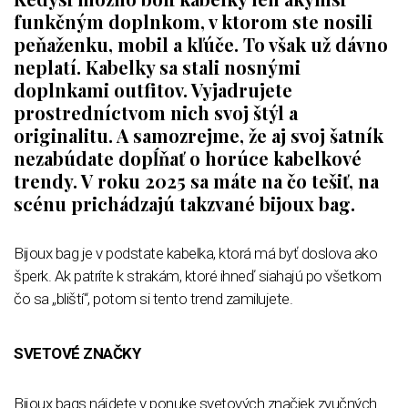
funkčným doplnkom, v ktorom ste nosili
peňaženku, mobil a kľúče. To však už dávno
neplatí. Kabelky sa stali nosnými
doplnkami outfitov. Vyjadrujete
prostredníctvom nich svoj štýl a
originalitu. A samozrejme, že aj svoj šatník
nezabúdate dopĺňať o horúce kabelkové
trendy. V roku 2025 sa máte na čo tešiť, na
scénu prichádzajú takzvané bijoux bag.
Bijoux bag je v podstate kabelka, ktorá má byť doslova ako
šperk. Ak patríte k strakám, ktoré ihneď siahajú po všetkom
čo sa „bliští“, potom si tento trend zamilujete.
SVETOVÉ ZNAČKY
Bijoux bags nájdete v ponuke svetových značiek zvučných