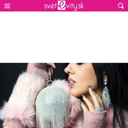
Preskočiť na hlavný obsah