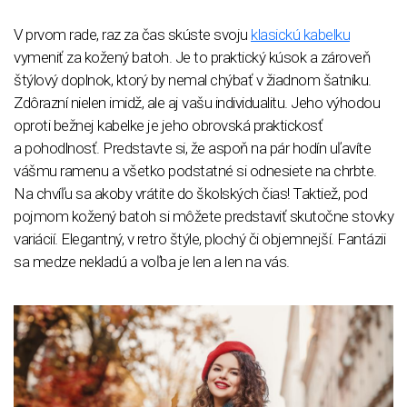
V prvom rade, raz za čas skúste svoju
klasickú kabelku
vymeniť za kožený batoh. Je to praktický kúsok a zároveň
štýlový doplnok, ktorý by nemal chýbať v žiadnom šatníku.
Zdôrazní nielen imidž, ale aj vašu individualitu. Jeho výhodou
oproti bežnej kabelke je jeho obrovská praktickosť
a pohodlnosť. Predstavte si, že aspoň na pár hodín uľavíte
vášmu ramenu a všetko podstatné si odnesiete na chrbte.
Na chvíľu sa akoby vrátite do školských čias! Taktiež, pod
pojmom kožený batoh si môžete predstaviť skutočne stovky
variácií. Elegantný, v retro štýle, plochý či objemnejší. Fantázii
sa medze nekladú a voľba je len a len na vás.