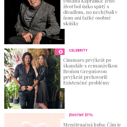
Dušana Kaprálika: Jeho
život bol úzko spätý s
divadlom, no nechýbali v
ňom ani ťažké osobné
skúšky
CELEBRITY
Cimmaro prvýkrát po
škandále s ecmanželkou
Broňou Gregušovou
prvýkrát prehovoril:
Existenčné problémy
ŽIVOTNÝ ŠTÝL
Menštruačná huba: Čím je