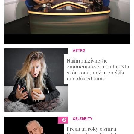
e
s
,
3
6
s
e
c
o
n
ASTRO
d
s
Najimpulzívnejšie
znamenia zverokruhu: Kto
skôr koná, než premýšľa
nad dôsledkami?
CELEBRITY
Prešli tri roky o smrti