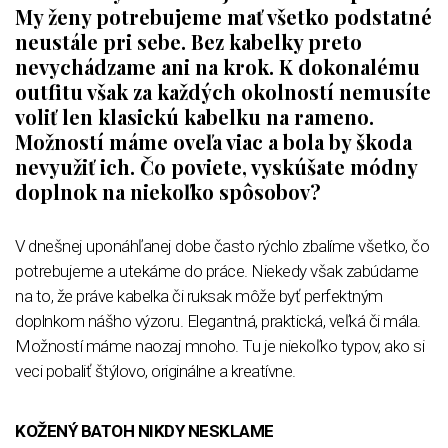
My ženy potrebujeme mať všetko podstatné
neustále pri sebe. Bez kabelky preto
nevychádzame ani na krok. K dokonalému
outfitu však za každých okolností nemusíte
voliť len klasickú kabelku na rameno.
Možností máme oveľa viac a bola by škoda
nevyužiť ich. Čo poviete, vyskúšate módny
doplnok na niekoľko spôsobov?
V dnešnej uponáhľanej dobe často rýchlo zbalíme všetko, čo
potrebujeme a utekáme do práce. Niekedy však zabúdame
na to, že práve kabelka či ruksak môže byť perfektným
doplnkom nášho výzoru. Elegantná, praktická, veľká či mála.
Možností máme naozaj mnoho. Tu je niekoľko typov, ako si
veci pobaliť štýlovo, originálne a kreatívne.
KOŽENÝ BATOH NIKDY NESKLAME