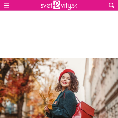
Preskočiť na hlavný obsah