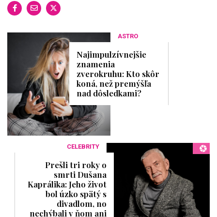
ASTRO
Najimpulzívnejšie
znamenia
zverokruhu: Kto skôr
koná, než premýšľa
nad dôsledkami?
CELEBRITY
Prešli tri roky o
smrti Dušana
Kaprálika: Jeho život
bol úzko spätý s
divadlom, no
nechýbali v ňom ani