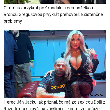
Cimmaro prvýkrát po škandále s ecmanželkou
Broňou Gregušovou prvýkrát prehovoril: Existenčné
problémy
Herec Ján Jackuliak priznal, čo má zo sexicou Dolli z
Ruže, ktorá sa pýši najväčšími silikónmi zo súťaže.