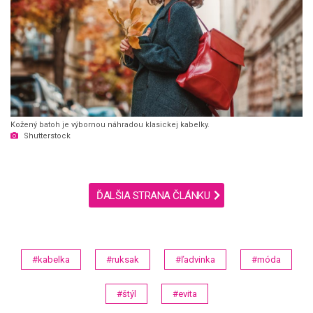
Kožený batoh je výbornou náhradou klasickej kabelky.
Shutterstock
ĎALŠIA STRANA ČLÁNKU
#kabelka
#ruksak
#ľadvinka
#móda
#štýl
#evita