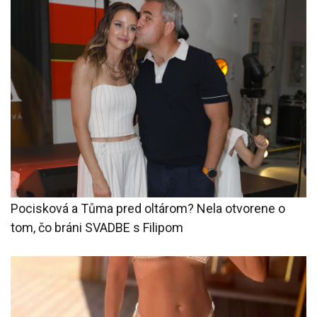
Pocisková a Tůma pred oltárom? Nela otvorene o
tom, čo bráni SVADBE s Filipom