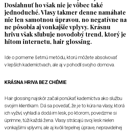
Dosiahnuť ho však nie je vôbec také
jednoduché. Vlasy takmer denne namáhate
nie len samotnou úpravou, no negatívne na
ne pôsobia aj vonkajšie vplyvy. Krásnu
hrivu však sľubuje novodobý trend, ktorý je
hitom internetu, hair glossing.
Ide o pomerne šetrnú metódu, ktorú môžete absolvovať
v lepších kaderníctvach, ale aj v pohodlí svojho domova.
KRÁSNA HRIVA BEZ CHÉMIE
Hair glossing najskôr začali ponúkať kaderníctva ako službu
svojim klientkam. Dá sa povedať, že je to kúra na vlasy, ktorá
ich vyživí, vyhladí a dodá im lesk, po ktorom, povedzme si
úprimne, túži každá žena. Vlasy strácajú svoj lesk nielen
vonkajšími vplyvmi, ale aj kvôli tepelnej úprave, nepravidelnej