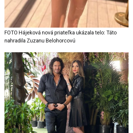
FOTO Hájeková nová priateľka ukázala telo: Táto
nahradila Zuzanu Belohorcovú