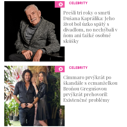
CELEBRITY
6
s
Prešli tri roky o smrti
e
Dušana Kaprálika: Jeho
c
o
život bol úzko spätý s
n
divadlom, no nechýbali v
d
ňom ani ťažké osobné
s
skúšky
CELEBRITY
Cimmaro prvýkrát po
škandále s ecmanželkou
Broňou Gregušovou
prvýkrát prehovoril:
Existenčné problémy