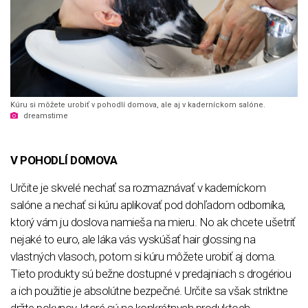
Kúru si môžete urobiť v pohodlí domova, ale aj v kaderníckom salóne.
dreamstime
V POHODLÍ DOMOVA
Určite je skvelé nechať sa rozmaznávať v kaderníckom
salóne a nechať si kúru aplikovať pod dohľadom odborníka,
ktorý vám ju doslova namieša na mieru. No ak chcete ušetriť
nejaké to euro, ale láka vás vyskúšať hair glossing na
vlastných vlasoch, potom si kúru môžete urobiť aj doma.
Tieto produkty sú bežne dostupné v predajniach s drogériou
a ich použitie je absolútne bezpečné. Určite sa však striktne