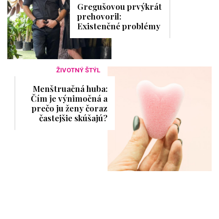
Gregušovou prvýkrát
prehovoril:
Existenčné problémy
ŽIVOTNÝ ŠTÝL
Menštruačná huba:
Čím je výnimočná a
prečo ju ženy čoraz
častejšie skúšajú?