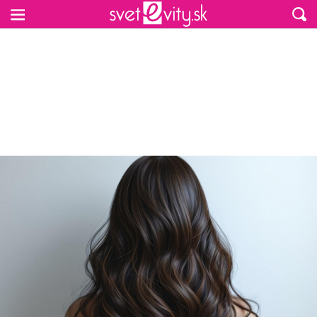
Preskočiť na hlavný obsah