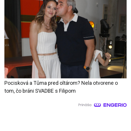
Pocisková a Tůma pred oltárom? Nela otvorene o
tom, čo bráni SVADBE s Filipom