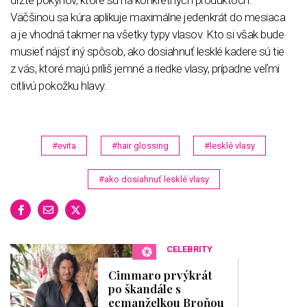
držte pokynov, ktoré sú na konkrétnych produktoch.
Väčšinou sa kúra aplikuje maximálne jedenkrát do mesiaca
a je vhodná takmer na všetky typy vlasov. Kto si však bude
musieť nájsť iný spôsob, ako dosiahnuť lesklé kadere sú tie
z vás, ktoré majú príliš jemné a riedke vlasy, prípadne veľmi
citlivú pokožku hlavy.
#evita
#hair glossing
#lesklé vlasy
#ako dosiahnuť lesklé vlasy
CELEBRITY
Cimmaro prvýkrát
po škandále s
ecmanželkou Broňou