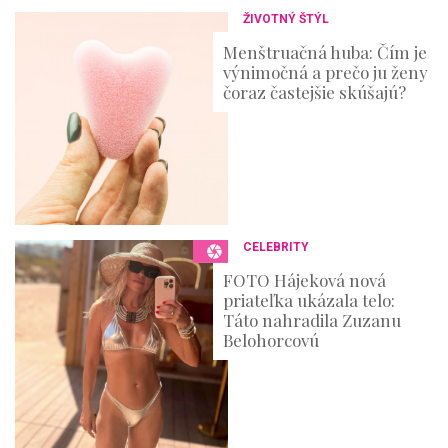
ŽIVOTNÝ ŠTÝL
Menštruačná huba: Čím je
výnimočná a prečo ju ženy
čoraz častejšie skúšajú?
CELEBRITY
FOTO Hájeková nová
priateľka ukázala telo:
Táto nahradila Zuzanu
Belohorcovú