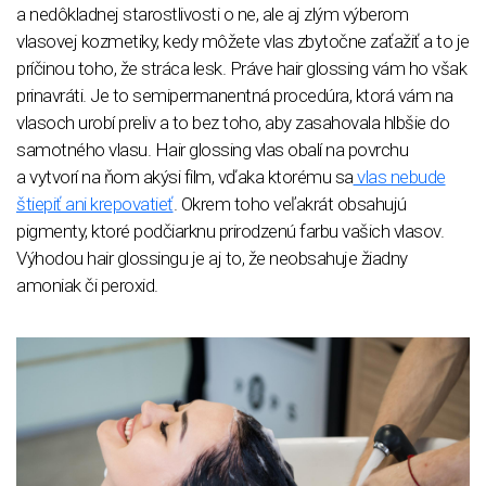
a nedôkladnej starostlivosti o ne, ale aj zlým výberom
vlasovej kozmetiky, kedy môžete vlas zbytočne zaťažiť a to je
príčinou toho, že stráca lesk. Práve hair glossing vám ho však
prinavráti. Je to semipermanentná procedúra, ktorá vám na
vlasoch urobí preliv a to bez toho, aby zasahovala hlbšie do
samotného vlasu. Hair glossing vlas obalí na povrchu
a vytvorí na ňom akýsi film, vďaka ktorému sa
vlas nebude
štiepiť ani krepovatieť
. Okrem toho veľakrát obsahujú
pigmenty, ktoré podčiarknu prirodzenú farbu vašich vlasov.
Výhodou hair glossingu je aj to, že neobsahuje žiadny
amoniak či peroxid.