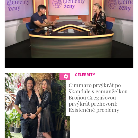
n
d
o
f
4
4
m
i
n
u
t
e
s
,
3
CELEBRITY
6
s
Cimmaro prvýkrát po
e
škandále s ecmanželkou
c
o
Broňou Gregušovou
n
prvýkrát prehovoril:
d
Existenčné problémy
s