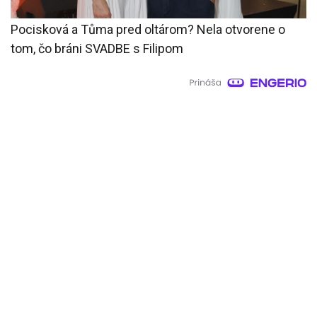
Pocisková a Tůma pred oltárom? Nela otvorene o
tom, čo bráni SVADBE s Filipom