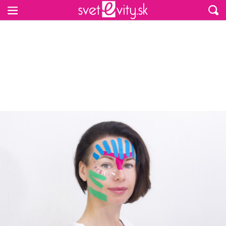
Preskočiť na hlavný obsah