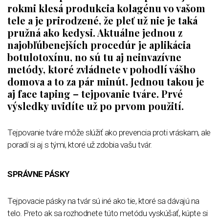
rokmi klesá produkcia kolagénu vo vašom
tele a je prirodzené, že pleť už nie je taká
pružná ako kedysi. Aktuálne jednou z
najobľúbenejších procedúr je aplikácia
botulotoxínu, no sú tu aj neinvazívne
metódy, ktoré zvládnete v pohodlí vášho
domova a to za pár minút. Jednou takou je
aj face taping – tejpovanie tváre. Prvé
výsledky uvidíte už po prvom použití.
Tejpovanie tváre môže slúžiť ako prevencia proti vráskam, ale
poradí si aj s tými, ktoré už zdobia vašu tvár.
SPRÁVNE PÁSKY
Tejpovacie pásky na tvár sú iné ako tie, ktoré sa dávajú na
telo. Preto ak sa rozhodnete túto metódu vyskúšať, kúpte si