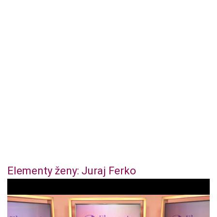
Elementy ženy: Juraj Ferko
1
s
e
c
o