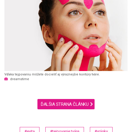
Vďaka tejpovaniu môžete docieliť aj výraznejšie kontúry tváre.
dreamstime
ĎALŠIA STRANA ČLÁNKU
#evita
#tejpovanie tváre
#vrásky