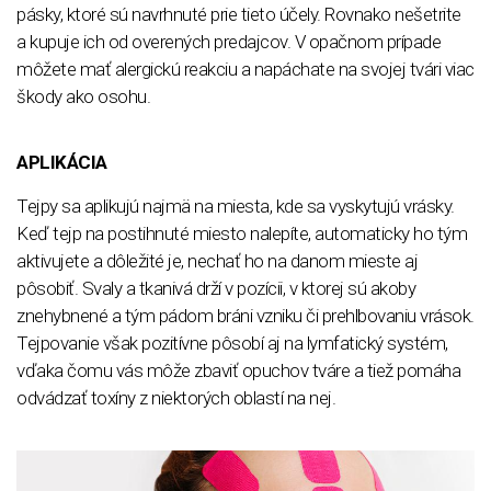
pásky, ktoré sú navrhnuté prie tieto účely. Rovnako nešetrite
a kupuje ich od overených predajcov. V opačnom prípade
môžete mať alergickú reakciu a napáchate na svojej tvári viac
škody ako osohu.
APLIKÁCIA
Tejpy sa aplikujú najmä na miesta, kde sa vyskytujú vrásky.
Keď tejp na postihnuté miesto nalepíte, automaticky ho tým
aktivujete a dôležité je, nechať ho na danom mieste aj
pôsobiť. Svaly a tkanivá drží v pozícii, v ktorej sú akoby
znehybnené a tým pádom bráni vzniku či prehlbovaniu vrások.
Tejpovanie však pozitívne pôsobí aj na lymfatický systém,
vďaka čomu vás môže zbaviť opuchov tváre a tiež pomáha
odvádzať toxíny z niektorých oblastí na nej.