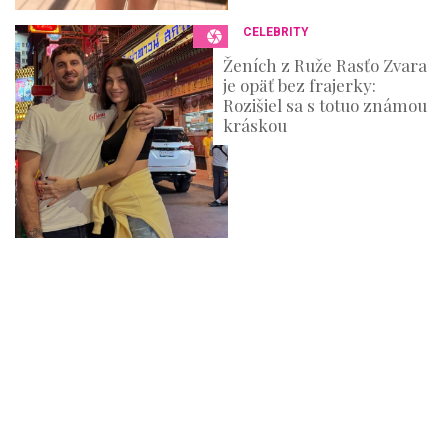
CELEBRITY
Ženích z Ruže Rasťo Zvara
je opäť bez frajerky:
Rozišiel sa s totuo známou
kráskou