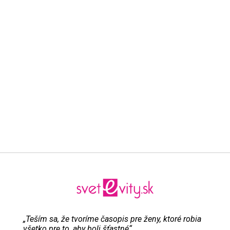
„Teším sa, že tvoríme časopis pre ženy, ktoré robia
všetko pre to, aby boli šťastné“