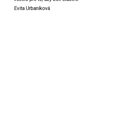
Evita Urbaníková
ODKAZY
Inzercia
Online inzercia
Kontakt
GDPR