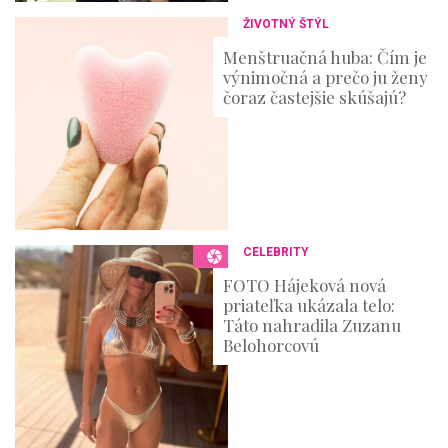
ŽIVOTNÝ ŠTÝL
Menštruačná huba: Čím je
výnimočná a prečo ju ženy
čoraz častejšie skúšajú?
CELEBRITY
FOTO Hájeková nová
priateľka ukázala telo:
Táto nahradila Zuzanu
Belohorcovú