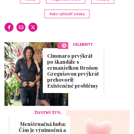
#ako vyhladiť vrásky
CELEBRITY
Cimmaro prvýkrát
po škandále s
ecmanželkou Broňou
Gregušovou prvýkrát
prehovoril:
Existenčné problémy
ŽIVOTNÝ ŠTÝL
Menštruačná huba:
Čím je výnimočná a