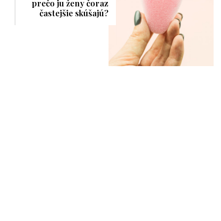
prečo ju ženy čoraz
častejšie skúšajú?