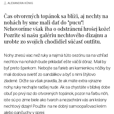
ALEXANDRA KÖNIG
Čas otvorených topánok sa blíži, aj nechty na
nohách by sme mali dať do "pucu"!
Nehovoríme však iba o odstránení hrošej kože!
Pozrite si našu galériu nechtového dizajnu a
urobte zo svojich chodidiel súčasť outfitu.
Nohy znesú viac než ruky a najmä túto sezónu sa na vzhľad
nechtov na nohách bude prikladať ešte väčší dôraz. Mali by
byť preto šperkom. Nebojte sa farieb ani kamienkov, nôžky by
mali doslova svietiť zo sandálikov a byť s nimi štýlovo
zladené. Držte sa však pravidla, že ak máte extra výrazne
nohy, ruky nechajte radšej nude. Ak sa chystáte v blízkej dobe
obuť po prvý raz do otvorených topánok, pozor na farbu nôh,
iste sú po zime biele ako tvaroh a nezachráni vás ani krásny
nechtový dizajn! Použite na ne dobrý samoopaľovací krém
alebo pančuchy v spreji.