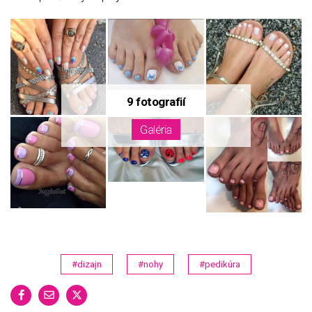
#dizajn
#nohy
#pedikúra