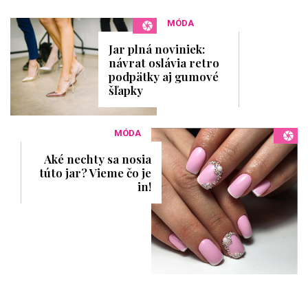
MÓDA
Jar plná noviniek:
návrat oslávia retro
podpätky aj gumové
šľapky
MÓDA
Aké nechty sa nosia
túto jar? Vieme čo je
in!