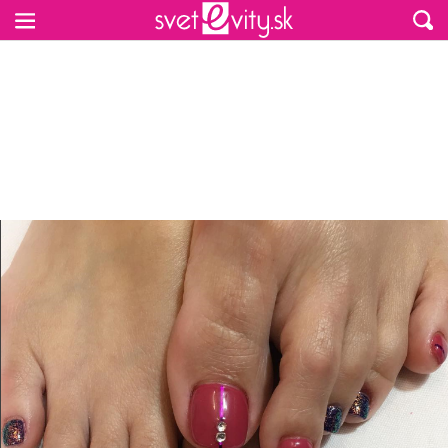
Preskočiť na hlavný obsah