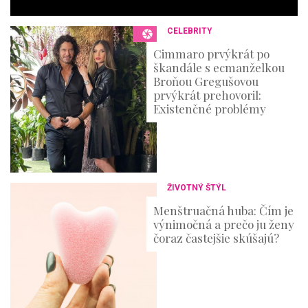
c
o
n
CELEBRITY
d
s
Cimmaro prvýkrát po
škandále s ecmanželkou
Broňou Gregušovou
prvýkrát prehovoril:
Existenčné problémy
ŽIVOTNÝ ŠTÝL
Menštruačná huba: Čím je
výnimočná a prečo ju ženy
čoraz častejšie skúšajú?