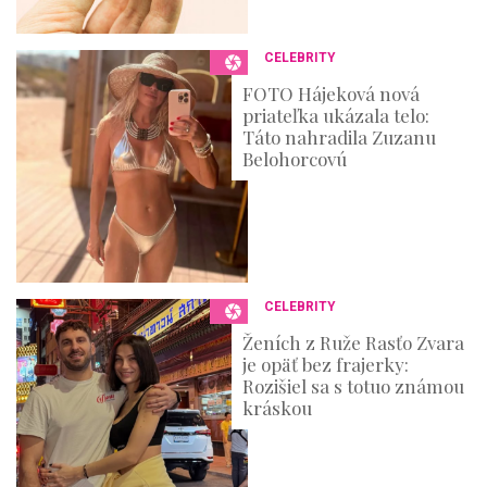
CELEBRITY
FOTO Hájeková nová
priateľka ukázala telo:
Táto nahradila Zuzanu
Belohorcovú
CELEBRITY
Ženích z Ruže Rasťo Zvara
je opäť bez frajerky:
Rozišiel sa s totuo známou
kráskou