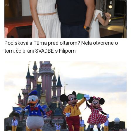
Pocisková a Tůma pred oltárom? Nela otvorene o
tom, čo bráni SVADBE s Filipom