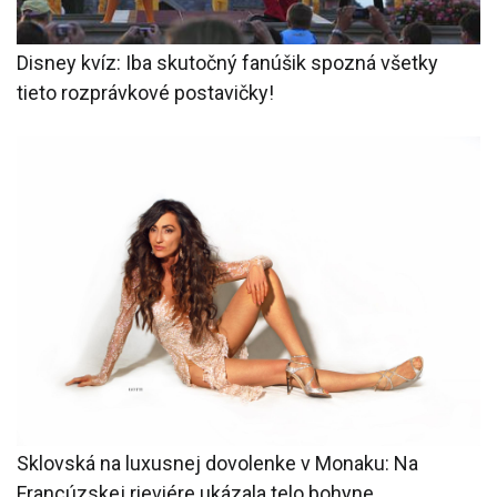
Disney kvíz: Iba skutočný fanúšik spozná všetky
tieto rozprávkové postavičky!
Sklovská na luxusnej dovolenke v Monaku: Na
Francúzskej rieviére ukázala telo bohyne