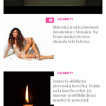
s
e
c
o
n
CELEBRITY
d
s
Sklovská si užíva luxusnú
dovolenku v Monaku: Na
Francúzskej rieviére
ukázala telo bohyne
CELEBRITY
Zomrela obľúbená
slovenská herečka: Dožila
sa krásneho veku. Jej
umenie si obľúbili diváci
mnohých generácii