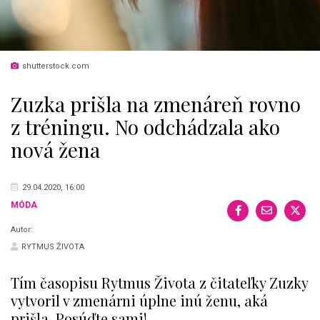
shutterstock.com
Zuzka prišla na zmenáreň rovno
z tréningu. No odchádzala ako
nová žena
29.04.2020, 16:00
MÓDA
Autor:
RYTMUS ŽIVOTA
Tím časopisu Rytmus Života z čitateľky Zuzky
vytvoril v zmenárni úplne inú ženu, aká
prišla. Posúďte sami!