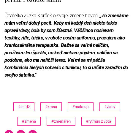
Čitateľka Zuzka Korček o svojej zmene hovorí:
„Zo zmenárne
mám veľmi dobrý pocit. Keby mi každý deň niekto takto
upravil vlasy, bola by som šťastná. Väčšinou nosievam
tepláky, rifle, tričko, v robote nosím uniformu, pracujem ako
kraniosakrálna terapeutka. Bežne sa veľmi nelíčim,
používam len špirálu, no keď niekam pôjdem, nalíčim sa
podobne, ako ma nalíčili teraz. Veľmi sa mi páčila
kombinácia bielych nohavíc s tunikou, to si určite zaradím do
svojho šatníka."
0
o
f
1
m
#imidž
#krása
#makeup
#vlasy
i
n
u
#zmena
#zmenáreň
#rytmus života
t
e