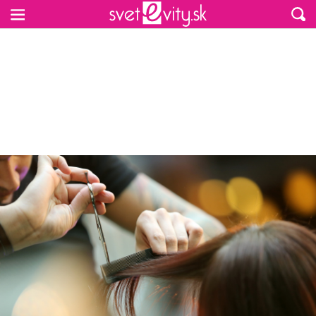
Preskočiť na hlavný obsah