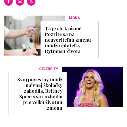
,
7
s
e
MÓDA
c
o
Tá je ale krásna!
n
d
Pozrite sa na
s
neuveriteľnú zmenu
imidžu čitateľky
Rytmusu Života
CELEBRITY
Svoj povestný imidž
naivnej školáčky
zahodila. Britney
Spears sa rozhodla
pre veľkú životnú
zmenu