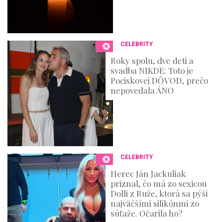
CELEBRITY
Roky spolu, dve deti a
svadba NIKDE: Toto je
Pociskovej DÔVOD, prečo
nepovedala ÁNO
CELEBRITY
Herec Ján Jackuliak
priznal, čo má zo sexicou
Dolli z Ruže, ktorá sa pýši
najväčšími silikónmi zo
súťaže. Očarila ho?