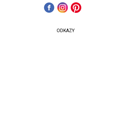
ODKAZY
Inzercia
Online inzercia
Kontakt
GDPR
Kontant na šéfredaktorku svetevity.sk:
[email protected]
MAFRA Slovakia a.s. | Kalinčiakova 33 | 831 04
Bratislava (mapa)
IČO: 51 904 446