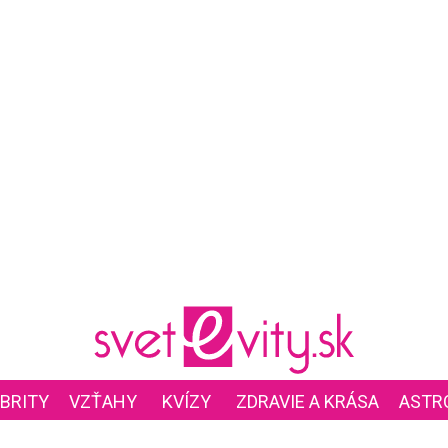
BRITY
VZŤAHY
KVÍZY
ZDRAVIE A KRÁSA
ASTR