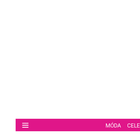
Preskočiť na hlavný obsah
MÓDA
CELE