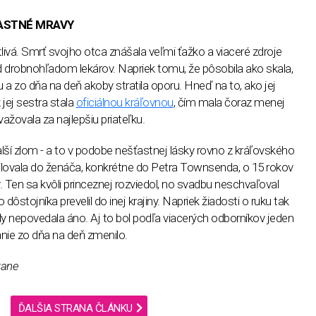
ASTNÉ MRAVY
livá. Smrť svojho otca znášala veľmi ťažko a viaceré zdroje
d drobnohľadom lekárov. Napriek tomu, že pôsobila ako skala,
 a zo dňa na deň akoby stratila oporu. Hneď na to, ako jej
 jej sestra stala
oficiálnou kráľovnou
, čím mala čoraz menej
ažovala za najlepšiu priateľku.
ďalší zlom - a to v podobe nešťastnej lásky rovno z kráľovského
ilovala do ženáča, konkrétne do
Petra Townsenda, o 15 rokov
. Ten sa kvôli princeznej rozviedol, no svadbu neschvaľoval
 dôstojníka prevelil do inej krajiny. Napriek žiadosti o ruku tak
 nepovedala áno. Aj to bol podľa viacerých odborníkov jeden
anie zo dňa na deň zmenilo.
rane
ĎALŠIA STRANA ČLÁNKU