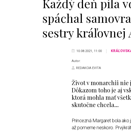
Každý deň pila v
spáchal samovra
sestry kráľovnej 
KRÁĽOVSK
10.08.2021, 11:00
Autor:
REDAKCIA EVITA
Život v monarchii nie 
Dôkazom toho je aj vs
ktorá mohla mať všetko
skutočne chcela...
Princezná Margaret bola ako 
až pomerne neskoro. Prvýkrát 