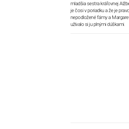
mladšia sestra kráľovnej Alžbe
je čosi v poriadku a že je pr
nepodložené fámy a Margaret
užívalo si ju plnými dúškami.