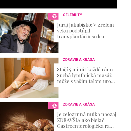
c
o
n
CELEBRITY
d
s
Juraj Jakubisko: V zrelom
V
veku podstúpil
o
transplantáciu srdca,
u
verejnosť netušila, že v
m
tichosti zvádza aj iný boj
e
0
%
ZDRAVIE A KRÁSA
Stačí 5 minút každé ráno:
Suchá lymfatická masáž
môže s vaším telom urobiť
hotové zázraky
ZDRAVIE A KRÁSA
Je celozrnná múka naozaj
ZDRAVŠIA ako biela?
Gastroenterologička radí,