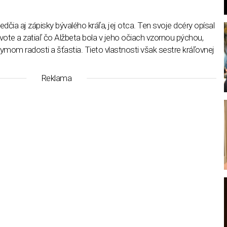
čia aj zápisky bývalého kráľa, jej otca. Ten svoje dcéry opísal
živote a zatiaľ čo Alžbeta bola v jeho očiach vzornou pýchou,
mom radosti a šťastia. Tieto vlastnosti však sestre kráľovnej
l
Reklama