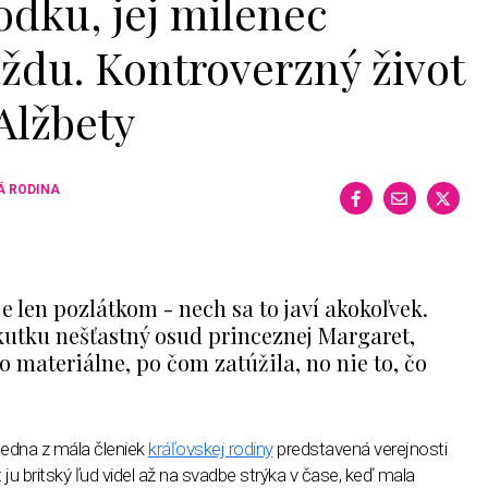
odku, jej milenec
ždu. Kontroverzný život
Alžbety
Á RODINA
je len pozlátkom - nech sa to javí akokoľvek.
kutku nešťastný osud princeznej Margaret,
 materiálne, po čom zatúžila, no nie to, čo
jedna z mála členiek
kráľovskej rodiny
predstavená verejnosti
ju britský ľud videl až na svadbe strýka v čase, keď mala