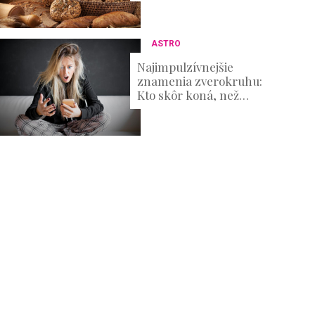
ako z pečiva vyťažiť
maximum
ASTRO
Najimpulzívnejšie
znamenia zverokruhu:
Kto skôr koná, než
premýšľa nad
dôsledkami?