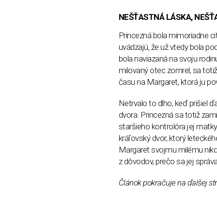
NEŠŤASTNÁ LÁSKA, NEŠŤ
Princezná bola mimoriadne cit
uvádzajú, že už vtedy bola po
bola naviazaná na svoju rodinu
milovaný otec zomrel, sa totiž
času na Margaret, ktorá ju pov
Netrvalo to dlho, keď prišiel 
dvora. Princezná sa totiž zam
staršieho kontrolóra jej matky
kráľovský dvor, ktorý leteckého
Margaret svojmu milému nikdy
z dôvodov, prečo sa jej správ
Článok pokračuje na ďalšej st