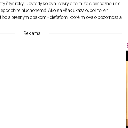
ty štyri roky. Dovtedy kolovali chýry o tom, že s princeznou nie
avdepodobne hluchonemá. Ako sa však ukázalo, boli to len
 bola presným opakom - dieťaťom, ktoré milovalo pozornosť a
Reklama
f
i
t
,