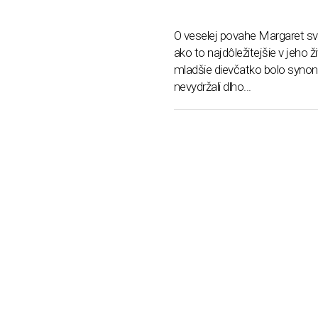
O veselej povahe Margaret sved
ako to najdôležitejšie v jeho 
mladšie dievčatko bolo synony
nevydržali dlho...