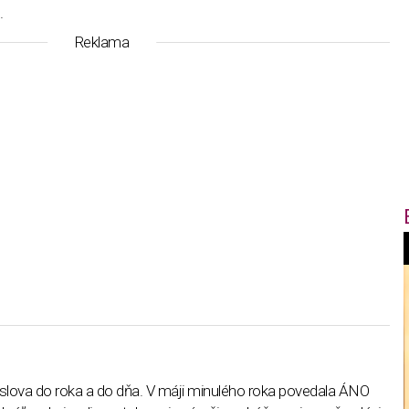
u.
Reklama
f
i
t
va do roka a do dňa. V máji minulého roka povedala ÁNO