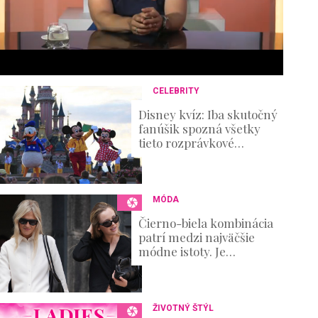
3
6
s
e
c
o
n
CELEBRITY
d
s
Disney kvíz: Iba skutočný
V
fanúšik spozná všetky
o
tieto rozprávkové
u
postavičky!
m
e
0
%
MÓDA
Čierno-biela kombinácia
patrí medzi najväčšie
módne istoty. Je
elegantná, nadčasová a
zároveň ponúka
nekonečné možnosti
ŽIVOTNÝ ŠTÝL