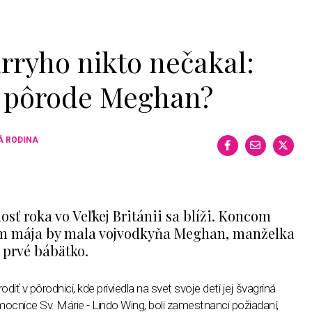
rryho nikto nečakal:
o pôrode Meghan?
Á RODINA
sť roka vo Veľkej Británii sa blíži. Koncom
kom mája by mala vojvodkyňa Meghan, manželka
 prvé bábätko.
iť v pôrodnici, kde priviedla na svet svoje deti jej švagriná
cnice Sv. Márie - Lindo Wing, boli zamestnanci požiadaní,