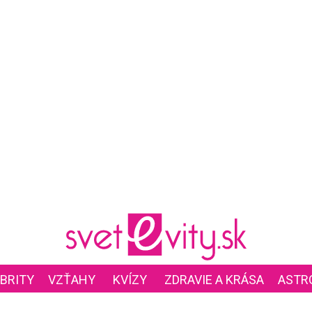
BRITY
VZŤAHY
KVÍZY
ZDRAVIE A KRÁSA
ASTR