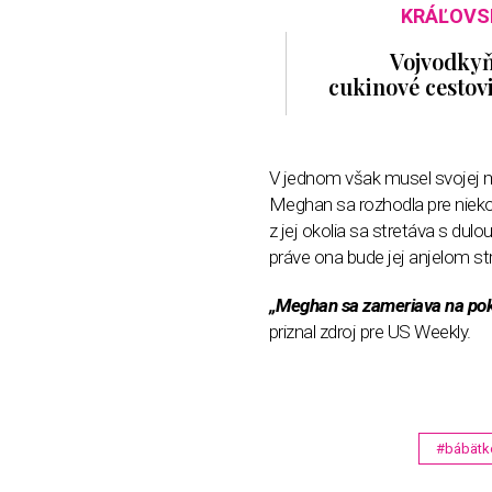
KRÁĽOVS
Vojvodkyň
cukinové cestov
V jednom však musel svojej ma
Meghan sa rozhodla pre niekoh
z jej okolia sa stretáva s dul
práve ona bude jej anjelom st
„Meghan sa zameriava na pokoj
priznal zdroj pre US Weekly.
#bábätk