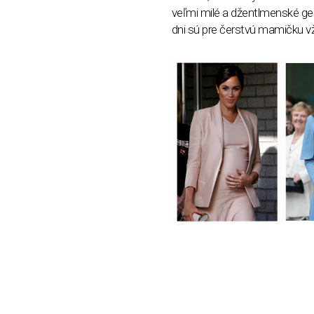
veľmi milé a džentlmenské ges
dni sú pre čerstvú mamičku vž