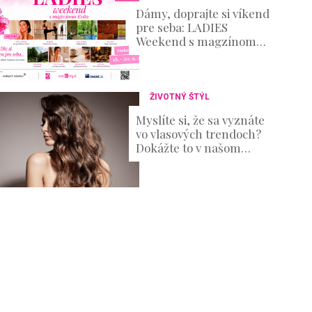
Dámy, doprajte si víkend
pre seba: LADIES
Weekend s magzínom
Evita prinesie oddych aj
množstvo inšpirácie
ŽIVOTNÝ ŠTÝL
Myslíte si, že sa vyznáte
vo vlasových trendoch?
Dokážte to v našom
KVÍZE!