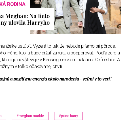
KÁ RODINA
a Meghan: Na tieto
iny ulovila Harryho
nželke ustúpiť. Vyzerá to tak, že nebude priamo pri pôrode.
o iného, kto ju bude držať za ruku a podporovať. Podľa zdroja
ou, ktorá ju navštevuje v Kensingtonskom palaáci a Oxforshire. A
rážnym v toľko očakávanej chvíli.
nú a pozitívnu energiu okolo narodenia - veľmi v to verí,“
o
#meghan markle
#princ harry