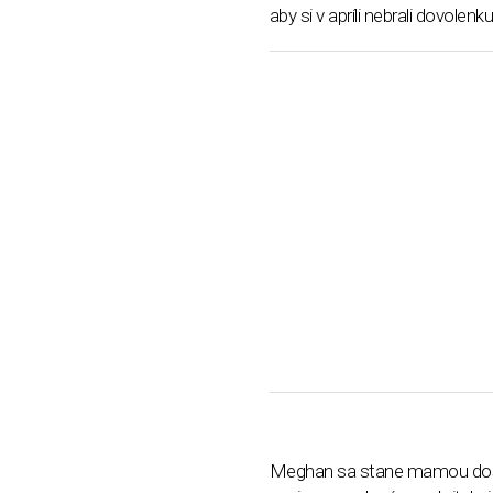
aby si v apríli nebrali dovolenk
Meghan sa stane mamou doslo