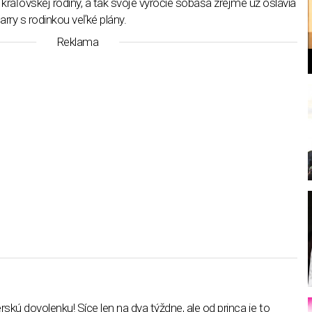
kráľovskej rodiny, a tak svoje výročie sobáša zrejme už oslávia
,
rry s rodinkou veľké plány.
Reklama
l
rskú dovolenku! Síce len na dva týždne, ale od princa je to