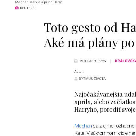
Meghan Markle a princ Harry
REUTERS
Toto gesto od Ha
Aké má plány p
KRÁĽOVSK
19.03.2019, 09:25
Autor:
RYTMUS ŽIVOTA
Najočakávanejšia udalo
apríla, alebo začiat
Harryho, porodiť svoje
Meghan
sa zrejme rozhodne rod
Kate. V súkromnom krídle nemo