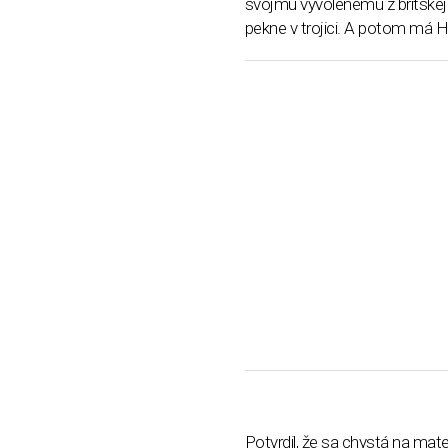
svojmu vyvolenému z britskej 
pekne v trojici. A potom má Ha
Potvrdil, že sa chystá na mate