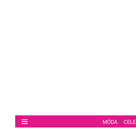
Preskočiť na hlavný obsah
MÓDA
CELE