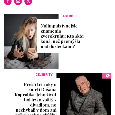
2
2
s
e
ASTRO
c
o
Najimpulzívnejšie
n
znamenia
d
s
zverokruhu: Kto skôr
koná, než premýšľa
nad dôsledkami?
CELEBRITY
Prešli tri roky o
smrti Dušana
Kaprálika: Jeho život
bol úzko spätý s
divadlom, no
nechýbali v ňom ani
ťažké osobné skúšky