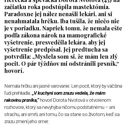
začiatku roka podstúpila mastektómia.
Paradoxne jej nález nenašli lekári
, ani si
nenahmatala hrčku. Iba tušila, že niečo nie
je v poriadku. Napriek tomu, že nemala ešte
podľa zákona nárok na mamografické
vyšetrenie, presvedčila lekára, aby jej
vyšetrenie predpísal. Jej predtucha sa
potvrdila: „Myslela som si, že mám len zlý
pocit. O pár týždňov mi odstránili prsník,“
hovorí.
Nemala hrčku ani jasné varovanie. Len pocit, ktorý by väčšina
ľudí prehliadla.
„V kuchyni som zrazu vedela, že mám
rakovinu prsníka,“
hovorí Dorota Nvotová v otvorenom
rozhovore, ktorý sa nevyhýba ničomu podstatnému – ani
strachu, ani smrti, ani tomu, čo sa stane so životom, keď sa
zrazu zmení jeho smer.