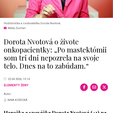
Hudobníčka a cestovateľka Dorota Nvotová.
Matej Duman
Dorota Nvotová o živote
onkopacientky: „Po mastektómii
som tri dni nepozrela na svoje
telo. Dnes na to zabúdam.“
23.04.2026, 15:14
ELEMENTY ŽENY
Autor:
NINA KOŠECKÁ
Herečka a speváčka Dorota Nvotová (43) na