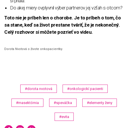
si priala.
Do akej miery ovplyvnil výber partnerov jej vzťah s otcom?
Toto nie je príbeh len o chorobe. Je to príbeh o tom, čo
sa stane, keď sa život prestane tváriť, že je nekonečný.
Celý rozhovor si môžete pozrieť vo videu.
0
Dorota Nvotová o živote onkopacientky.
o
f
1
h
o
u
r
,
5
#dorota nvotová
#onkologickí pacienti
m
i
n
#masektómia
#speváčka
#elementy ženy
u
t
e
#evita
s
,