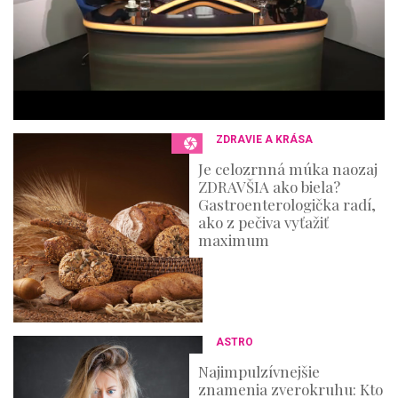
e
s
,
3
6
s
e
c
o
n
ZDRAVIE A KRÁSA
d
s
Je celozrnná múka naozaj
ZDRAVŠIA ako biela?
Gastroenterologička radí,
ako z pečiva vyťažiť
maximum
ASTRO
Najimpulzívnejšie
znamenia zverokruhu: Kto