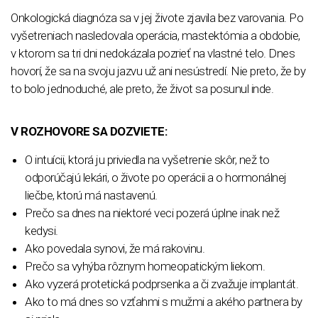
Onkologická diagnóza sa v jej živote zjavila bez varovania. Po
vyšetreniach nasledovala operácia, mastektómia a obdobie,
v ktorom sa tri dni nedokázala pozrieť na vlastné telo. Dnes
hovorí, že sa na svoju jazvu už ani nesústredí. Nie preto, že by
to bolo jednoduché, ale preto, že život sa posunul inde.
V ROZHOVORE SA DOZVIETE:
O intuícii, ktorá ju priviedla na vyšetrenie skôr, než to
odporúčajú lekári, o živote po operácii a o hormonálnej
liečbe, ktorú má nastavenú.
Prečo sa dnes na niektoré veci pozerá úplne inak než
kedysi.
Ako povedala synovi, že má rakovinu.
Prečo sa vyhýba rôznym homeopatickým liekom.
Ako vyzerá protetická podprsenka a či zvažuje implantát.
Ako to má dnes so vzťahmi s mužmi a akého partnera by