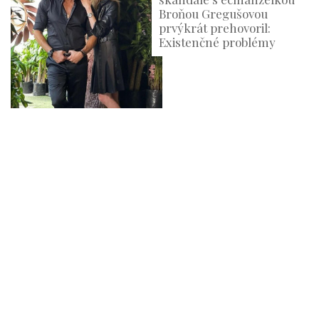
Broňou Gregušovou
prvýkrát prehovoril:
Existenčné problémy