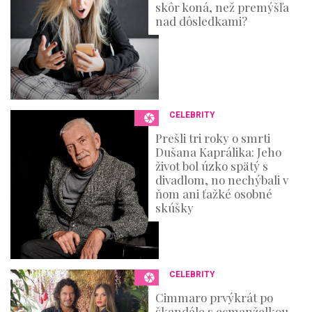
skôr koná, než premýšľa
nad dôsledkami?
CELEBRITY
Prešli tri roky o smrti
Dušana Kaprálika: Jeho
život bol úzko spätý s
divadlom, no nechýbali v
ňom ani ťažké osobné
skúšky
CELEBRITY
Cimmaro prvýkrát po
škandále s ecmanželkou