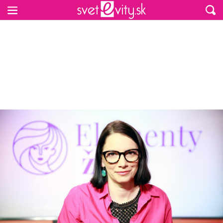
Preskočiť na hlavný obsah