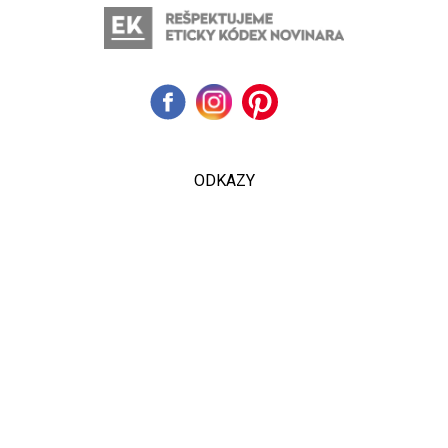
ODKAZY
Inzercia
Online inzercia
Kontakt
GDPR
Kontant na šéfredaktorku svetevity.sk:
[email protected]