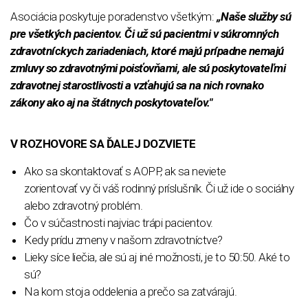
Asociácia poskytuje poradenstvo všetkým:
„Naše služby sú
pre všetkých pacientov. Či už sú pacientmi v súkromných
zdravotníckych zariadeniach, ktoré majú prípadne nemajú
zmluvy so zdravotnými poisťovňami, ale sú poskytovateľmi
zdravotnej starostlivosti a vzťahujú sa na nich rovnako
zákony ako aj na štátnych poskytovateľov."
V ROZHOVORE SA ĎALEJ DOZVIETE​
Ako sa skontaktovať s AOPP, ak sa neviete
zorientovať vy či váš rodinný príslušník. Či už ide o sociálny
alebo zdravotný problém.
Čo v súčastnosti najviac trápi pacientov.
Kedy prídu zmeny v našom zdravotníctve?
Lieky síce liečia, ale sú aj iné možnosti, je to 50:50. Aké to
sú?
Na kom stoja oddelenia a prečo sa zatvárajú.