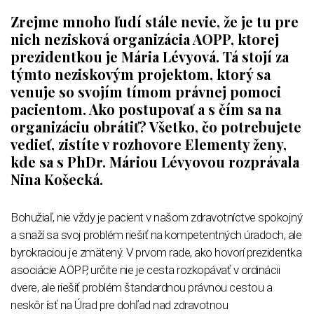
Zrejme mnoho ľudí stále nevie, že je tu pre
nich nezisková organizácia
AOPP
, ktorej
prezidentkou je Mária
Lévyová
. Tá stojí za
týmto neziskovým projektom, ktorý sa
venuje so svojím tímom právnej pomoci
pacientom. Ako postupovať a s čím sa na
organizáciu obrátiť? Všetko, čo potrebujete
vedieť, zistíte v rozhovore Elementy ženy,
kde sa s
PhDr
. Máriou
Lévyovou
rozprávala
Nina
Košecká
.
Bohužiaľ, nie vždy je pacient v našom zdravotníctve spokojný
a snaží sa svoj problém riešiť na kompetentných úradoch, ale
byrokraciou je zmätený. V prvom rade, ako hovorí prezidentka
asociácie AOPP, určite nie je cesta rozkopávať v ordinácii
dvere, ale riešiť problém štandardnou právnou cestou a
neskôr ísť na Úrad pre dohľad nad zdravotnou