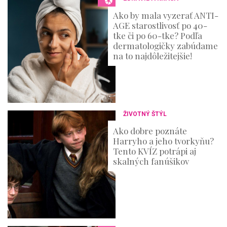
d
s
Ako by mala vyzerať ANTI-
AGE starostlivosť po 40-
tke či po 60-tke? Podľa
dermatologičky zabúdame
na to najdôležitejšie!
ŽIVOTNÝ ŠTÝL
Ako dobre poznáte
Harryho a jeho tvorkyňu?
Tento KVÍZ potrápi aj
skalných fanúšikov