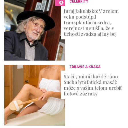
CELEBRITY
Juraj Jakubisko: V zrelom
veku podstúpil
transplantáciu srdca,
verejnosť netušila, že v
tichosti zvádza aj iný boj
ZDRAVIE A KRÁSA
Stačí 5 minút každé ráno:
Suchá lymfatická masáž
môže s vaším telom urobiť
hotové zázraky