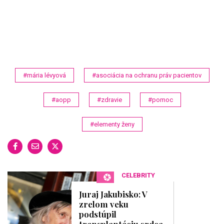
0
o
f
2
5
m
i
n
u
#mária lévyová
#asociácia na ochranu práv pacientov
t
e
s
#aopp
#zdravie
#pomoc
,
4
8
#elementy ženy
s
e
c
o
n
d
CELEBRITY
s
Juraj Jakubisko: V
zrelom veku
podstúpil
transplantáciu srdca,