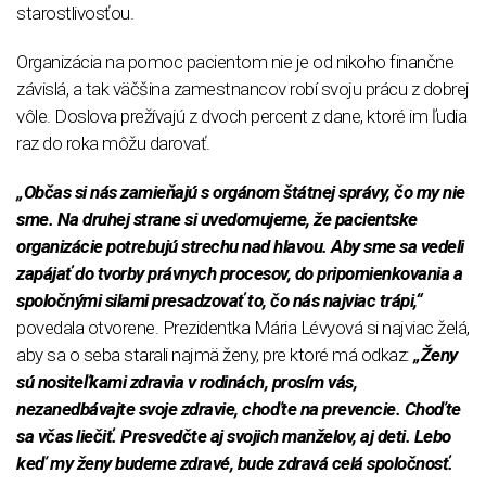
starostlivosťou.
Organizácia na pomoc pacientom nie je od nikoho finančne
závislá, a tak väčšina zamestnancov robí svoju prácu z dobrej
vôle. Doslova prežívajú z dvoch percent z dane, ktoré im ľudia
raz do roka môžu darovať.
„Občas si nás zamieňajú s orgánom štátnej správy, čo my nie
sme. Na druhej strane si uvedomujeme, že pacientske
organizácie potrebujú strechu nad hlavou. Aby sme sa vedeli
zapájať do tvorby právnych procesov, do pripomienkovania a
spoločnými silami presadzovať to, čo nás najviac trápi,“
povedala otvorene. Prezidentka Mária Lévyová si najviac želá,
aby sa o seba starali najmä ženy, pre ktoré má odkaz:
„Ženy
sú nositeľkami zdravia v rodinách, prosím vás,
nezanedbávajte svoje zdravie, choďte na prevencie. Choďte
sa včas liečiť. Presvedčte aj svojich manželov, aj deti. Lebo
keď my ženy budeme zdravé, bude zdravá celá spoločnosť.