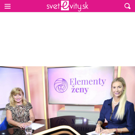
Preskočiť na hlavný obsah