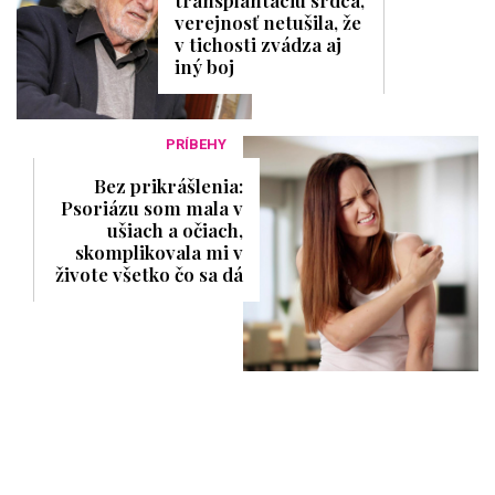
verejnosť netušila, že
v tichosti zvádza aj
iný boj
PRÍBEHY
Bez prikrášlenia:
Psoriázu som mala v
ušiach a očiach,
skomplikovala mi v
živote všetko čo sa dá