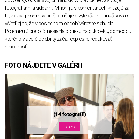
fotografiami a videami. Mnohí ju v komentároch kritizujú za
to, že svoje snímky príliš retušuje a vylepšuje. Fanúšikovia si
všimli aj to, že v poslednom období výrazne schudla.
Polemizujú preto, či nesiahla po lieku na cukrovku, pomocou
ktorého viaceré celebrity začali expresne redukovať
hmotnosť.
FOTO NÁJDETE V GALÉRII