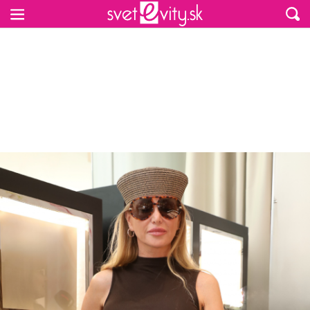
Preskočiť na hlavný obsah