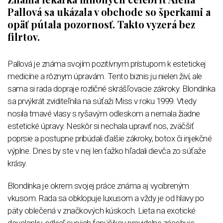
Pallová sa ukázala v obchode so šperkami a
opäť pútala pozornosť. Takto vyzerá bez
filrtov.
Pallová je známa svojím pozitívnym prístupom k estetickej
medicíne a rôznym úpravám. Tento biznis ju nielen živí, ale
sama si rada dopraje rozličné skrášľovacie zákroky. Blondínka
sa prvýkrát zviditeľnila na súťaži Miss v roku 1999. Vtedy
nosila tmavé vlasy s ryšavým odleskom a nemala žiadne
estetické úpravy. Neskôr si nechala upraviť nos, zväčšiť
poprsie a postupne pribúdali ďalšie zákroky, botox či injekčné
výplne. Dnes by ste v nej len ťažko hľadali dievča zo súťaže
krásy.
Blondínka je okrem svojej práce známa aj vycibreným
vkusom. Rada sa obklopuje luxusom a vždy je od hlavy po
päty oblečená v značkových kúskoch. Lieta na exotické
dovolenky, odkiaľ svojich fanúšikov pravidelne zásobuje