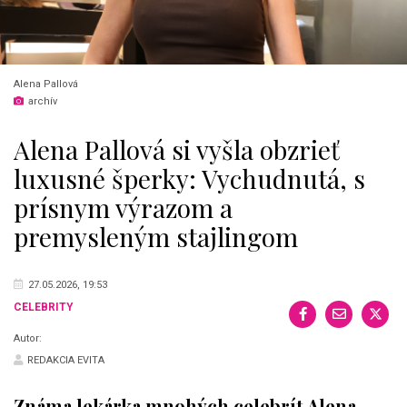
Alena Pallová
archív
Alena Pallová si vyšla obzrieť
luxusné šperky: Vychudnutá, s
prísnym výrazom a
premysleným stajlingom
27.05.2026, 19:53
CELEBRITY
Autor:
REDAKCIA EVITA
Známa lekárka mnohých celebrít Alena