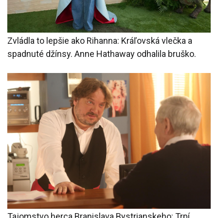
Zvládla to lepšie ako Rihanna: Kráľovská vlečka a
spadnuté džínsy. Anne Hathaway odhalila bruško.
Tajomstvo herca Branislava Bystrianskeho: Trpí