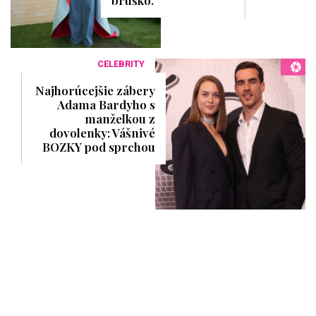
bruško.
CELEBRITY
Najhorúcejšie zábery
Adama Bardyho s
manželkou z
dovolenky: Vášnivé
BOZKY pod sprchou