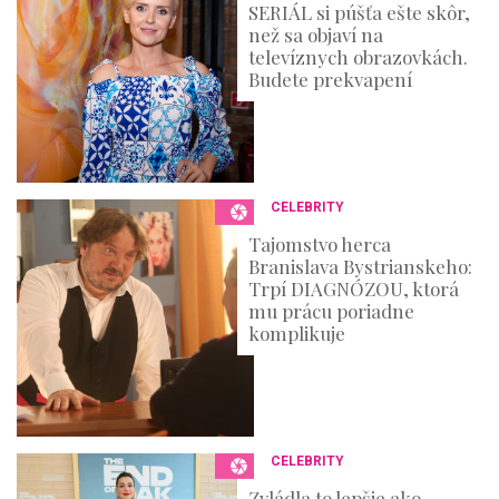
SERIÁL si púšťa ešte skôr,
než sa objaví na
televíznych obrazovkách.
Budete prekvapení
CELEBRITY
Tajomstvo herca
Branislava Bystrianskeho:
Trpí DIAGNÓZOU, ktorá
mu prácu poriadne
komplikuje
CELEBRITY
Zvládla to lepšie ako