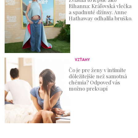
Rihanna: Kráľovská vlečka
a spadnuté džínsy. Anne
Hathaway odhalila bruško.
VZŤAHY
Čo je pre ženy v intimite
dôležitejšie než samotná
chémia? Odpoveď vás
možno prekvapí