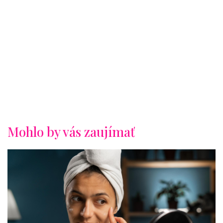
Mohlo by vás zaujímať