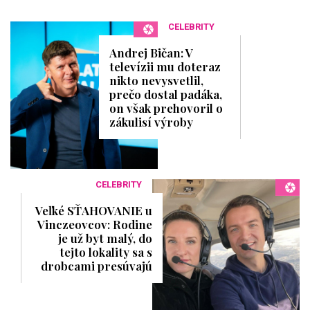
CELEBRITY
Andrej Bičan: V
televízii mu doteraz
nikto nevysvetlil,
prečo dostal padáka,
on však prehovoril o
zákulisí výroby
CELEBRITY
Veľké SŤAHOVANIE u
Vinczeovcov: Rodine
je už byt malý, do
tejto lokality sa s
drobcami presúvajú