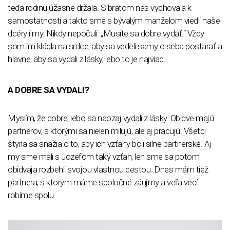
teda rodinu úžasne držala. S bratom nás vychovala k
samostatnosti a takto sme s bývalým manželom viedli naše
dcéry i my. Nikdy nepočuli: „Musíte sa dobre vydať.“ Vždy
som im kládla na srdce, aby sa vedeli samy o seba postarať a
hlavne, aby sa vydali z lásky, lebo to je najviac.
A DOBRE SA VYDALI?
Myslím, že dobre, lebo sa naozaj vydali z lásky. Obidve majú
partnerov, s ktorými sa nielen milujú, ale aj pracujú. Všetci
štyria sa snažia o to, aby ich vzťahy boli silne partnerské. Aj
my sme mali s Jozefom taký vzťah, len sme sa potom
obidvaja rozbehli svojou vlastnou cestou. Dnes mám tiež
partnera, s ktorým máme spoločné záujmy a veľa vecí
robíme spolu.