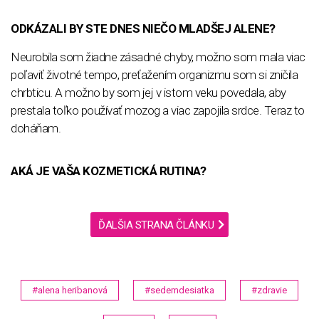
ODKÁZALI BY STE DNES NIEČO MLADŠEJ ALENE?
Neurobila som žiadne zásadné chyby, možno som mala viac
poľaviť životné tempo, preťažením organizmu som si zničila
chrbticu. A možno by som jej v istom veku povedala, aby
prestala toľko používať mozog a viac zapojila srdce. Teraz to
doháňam.
AKÁ JE VAŠA KOZMETICKÁ RUTINA?
ĎALŠIA STRANA ČLÁNKU
#alena heribanová
#sedemdesiatka
#zdravie