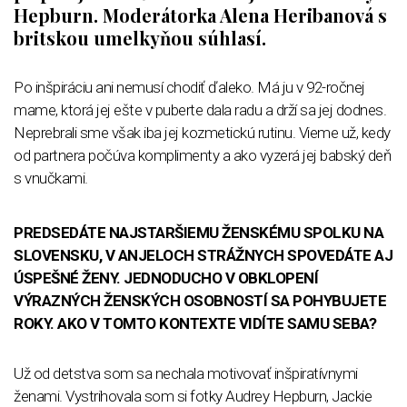
Hepburn. Moderátorka Alena Heribanová s
britskou umelkyňou súhlasí.
Po inšpiráciu ani nemusí chodiť ďaleko. Má ju v 92-ročnej
mame, ktorá jej ešte v puberte dala radu a drží sa jej dodnes.
Neprebrali sme však iba jej kozmetickú rutinu. Vieme už, kedy
od partnera počúva komplimenty a ako vyzerá jej babský deň
s vnučkami.
PREDSEDÁTE NAJSTARŠIEMU ŽENSKÉMU SPOLKU NA
SLOVENSKU, V ANJELOCH STRÁŽNYCH SPOVEDÁTE AJ
ÚSPEŠNÉ ŽENY. JEDNODUCHO V OBKLOPENÍ
VÝRAZNÝCH ŽENSKÝCH OSOBNOSTÍ SA POHYBUJETE
ROKY. AKO V TOMTO KONTEXTE VIDÍTE SAMU SEBA?
Už od detstva som sa nechala motivovať inšpiratívnymi
ženami. Vystrihovala som si fotky Audrey Hepburn, Jackie