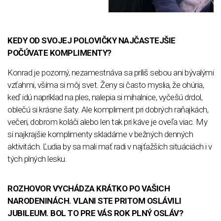
KEDY OD SVOJEJ POLOVIČKY NAJČASTEJŠIE
POČÚVATE KOMPLIMENTY?
Konrad je pozorný, nezamestnáva sa príliš sebou ani bývalými
vzťahmi, všíma si môj svet. Ženy si často myslia, že ohúria,
keď idú napríklad na ples, nalepia si mihalnice, vyčešú drdol,
oblečú si krásne šaty. Ale kompliment pri dobrých raňajkách,
večeri, dobrom koláči alebo len tak pri káve je oveľa viac. My
si najkrajšie komplimenty skladáme v bežných denných
aktivitách. Ľudia by sa mali mať radi v najťažších situáciách i v
tých plných lesku.
ROZHOVOR VYCHÁDZA KRÁTKO PO VAŠICH
NARODENINÁCH. VLANI STE PRITOM OSLÁVILI
JUBILEUM. BOL TO PRE VÁS ROK PLNÝ OSLÁV?