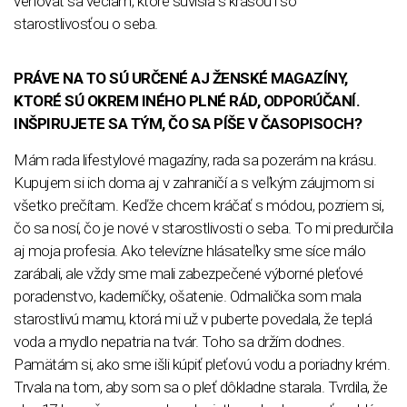
venovať sa veciam, ktoré súvisia s krásou i so
starostlivosťou o seba.
PRÁVE NA TO SÚ URČENÉ AJ ŽENSKÉ MAGAZÍNY,
KTORÉ SÚ OKREM INÉHO PLNÉ RÁD, ODPORÚČANÍ.
INŠPIRUJETE SA TÝM, ČO SA PÍŠE V ČASOPISOCH?
Mám rada lifestylové magazíny, rada sa pozerám na krásu.
Kupujem si ich doma aj v zahraničí a s veľkým záujmom si
všetko prečítam. Keďže chcem kráčať s módou, pozriem si,
čo sa nosí, čo je nové v starostlivosti o seba. To mi predurčila
aj moja profesia. Ako televízne hlásateľky sme síce málo
zarábali, ale vždy sme mali zabezpečené výborné pleťové
poradenstvo, kaderníčky, ošatenie. Odmalička som mala
starostlivú mamu, ktorá mi už v puberte povedala, že teplá
voda a mydlo nepatria na tvár. Toho sa držím dodnes.
Pamätám si, ako sme išli kúpiť pleťovú vodu a poriadny krém.
Trvala na tom, aby som sa o pleť dôkladne starala. Tvrdila, že