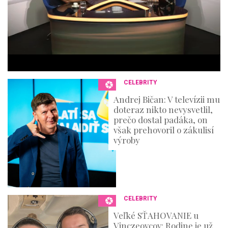
e
s
,
3
6
s
e
c
o
n
CELEBRITY
d
s
Andrej Bičan: V televízii mu
doteraz nikto nevysvetlil,
prečo dostal padáka, on
však prehovoril o zákulisí
výroby
CELEBRITY
Veľké SŤAHOVANIE u
Vinczeovcov: Rodine je už