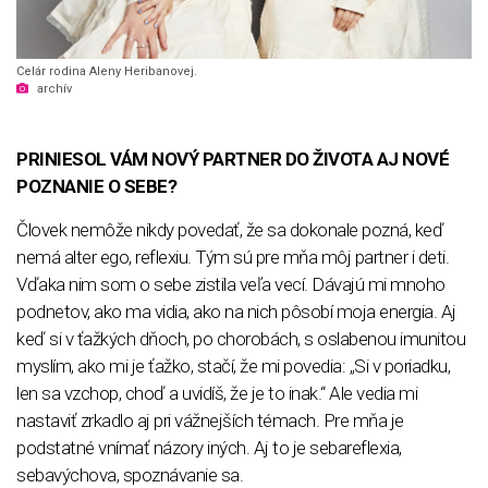
Celár rodina Aleny Heribanovej.
archív
PRINIESOL VÁM NOVÝ PARTNER DO ŽIVOTA AJ NOVÉ
POZNANIE O SEBE?
Človek nemôže nikdy povedať, že sa dokonale pozná, keď
nemá alter ego, reflexiu. Tým sú pre mňa môj partner i deti.
Vďaka nim som o sebe zistila veľa vecí. Dávajú mi mnoho
podnetov, ako ma vidia, ako na nich pôsobí moja energia. Aj
keď si v ťažkých dňoch, po chorobách, s oslabenou imunitou
myslím, ako mi je ťažko, stačí, že mi povedia: „Si v poriadku,
len sa vzchop, choď a uvidíš, že je to inak.“ Ale vedia mi
nastaviť zrkadlo aj pri vážnejších témach. Pre mňa je
podstatné vnímať názory iných. Aj to je sebareflexia,
sebavýchova, spoznávanie sa.