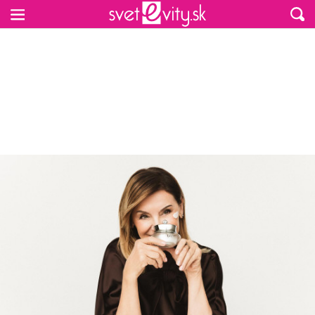
Preskočiť na hlavný obsah