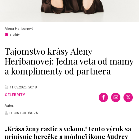
Alena Heribanová
archív
Tajomstvo krásy Aleny
Heribanovej: Jedna veta od mamy
a komplimenty od partnera
11.05.2026, 20:18
CELEBRITY
Autor:
LUCIA LUKUŠOVÁ
„Krása ženy rastie s vekom.“ tento výrok sa
pripisuje herečke a módnej ikone Audrey