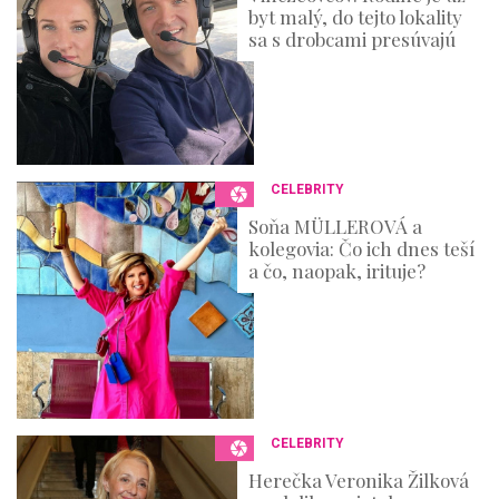
byt malý, do tejto lokality
sa s drobcami presúvajú
CELEBRITY
Soňa MÜLLEROVÁ a
kolegovia: Čo ich dnes teší
a čo, naopak, irituje?
CELEBRITY
Herečka Veronika Žilková