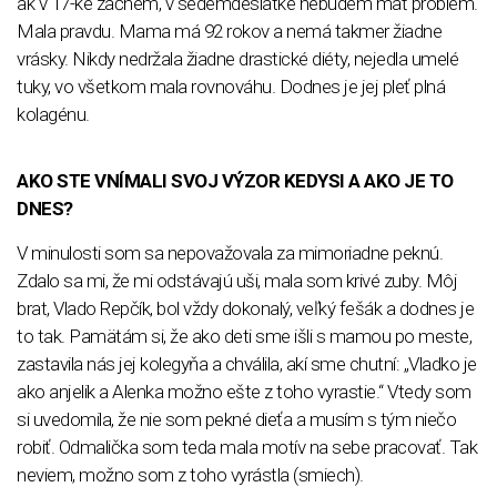
ak v 17-ke začnem, v sedemdesiatke nebudem mať problém.
Mala pravdu. Mama má 92 rokov a nemá takmer žiadne
vrásky. Nikdy nedržala žiadne drastické diéty, nejedla umelé
tuky, vo všetkom mala rovnováhu. Dodnes je jej pleť plná
kolagénu.
AKO STE VNÍMALI SVOJ VÝZOR KEDYSI A AKO JE TO
DNES?
V minulosti som sa nepovažovala za mimoriadne peknú.
Zdalo sa mi, že mi odstávajú uši, mala som krivé zuby. Môj
brat, Vlado Repčík, bol vždy dokonalý, veľký fešák a dodnes je
to tak. Pamätám si, že ako deti sme išli s mamou po meste,
zastavila nás jej kolegyňa a chválila, akí sme chutní: „Vladko je
ako anjelik a Alenka možno ešte z toho vyrastie.“ Vtedy som
si uvedomila, že nie som pekné dieťa a musím s tým niečo
robiť. Odmalička som teda mala motív na sebe pracovať. Tak
neviem, možno som z toho vyrástla (smiech).