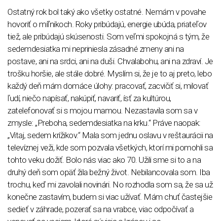
Ostatný rok bol taký ako všetky ostatné. Nemám v povahe
hovoriť o míľnikoch. Roky pribúdajú, energie ubúda, priateľov
tiež, ale pribúdajú skúsenosti. Som veľmi spokojná s tým, že
sedemdesiatka mi nepriniesla zásadné zmeny ani na
postave, ani na srdci, ani na duši. Chvalabohu, ani na zdraví. Je
trošku horšie, ale stále dobré. Myslím si, že je to aj preto, lebo
každý deň mám domáce úlohy: pracovať, zacvičiť si, milovať
ľudí, niečo napísať, nakúpiť, navariť, ísť za kultúrou,
zatelefonovať si s mojou mamou. Nezastavila som sa v
zmysle: „Preboha, sedemdesiatka na krku.“ Práve naopak:
„Vitaj, sedem krížikov.“ Mala som jednu oslavu v reštaurácii na
televíznej veži, kde som pozvala všetkých, ktorí mi pomohli sa
tohto veku dožiť. Bolo nás viac ako 70. Užili sme si to a na
druhý deň som opäť žila bežný život. Nebilancovala som. Iba
trochu, keď mi zavolali novinári. No rozhodla som sa, že sa už
konečne zastavím, budem si viac užívať. Mám chuť častejšie
sedieť v záhrade, pozerať sa na vrabce, viac odpočívať a