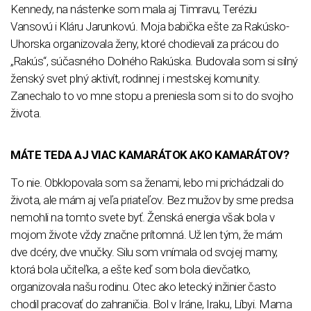
Kennedy, na nástenke som mala aj Timravu, Teréziu
Vansovú i Kláru Jarunkovú. Moja babička ešte za Rakúsko-
Uhorska organizovala ženy, ktoré chodievali za prácou do
„Rakús“, súčasného Dolného Rakúska. Budovala som si silný
ženský svet plný aktivít, rodinnej i mestskej komunity.
Zanechalo to vo mne stopu a preniesla som si to do svojho
života.
MÁTE TEDA AJ VIAC KAMARÁTOK AKO KAMARÁTOV?
To nie. Obklopovala som sa ženami, lebo mi prichádzali do
života, ale mám aj veľa priateľov. Bez mužov by sme predsa
nemohli na tomto svete byť. Ženská energia však bola v
mojom živote vždy značne prítomná. Už len tým, že mám
dve dcéry, dve vnučky. Silu som vnímala od svojej mamy,
ktorá bola učiteľka, a ešte keď som bola dievčatko,
organizovala našu rodinu. Otec ako letecký inžinier často
chodil pracovať do zahraničia. Bol v Iráne, Iraku, Líbyi. Mama