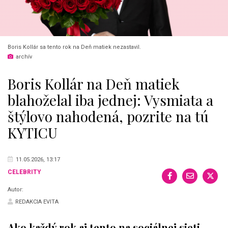
Boris Kollár sa tento rok na Deň matiek nezastavil.
archív
Boris Kollár na Deň matiek
blahoželal iba jednej: Vysmiata a
štýlovo nahodená, pozrite na tú
KYTICU
11.05.2026, 13:17
CELEBRITY
Autor:
REDAKCIA EVITA
Ako každý rok aj tento na sociálnej sieti