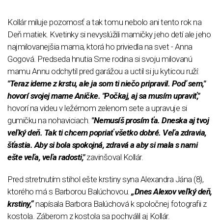
Kollár miluje pozornosť a tak tomu nebolo ani tento rok na
Deň matiek. Kvetinky si nevyslúžili mamičky jeho detí ale jeho
najmilovanejšia mama, ktorá ho priviedla na svet - Anna
Gogová. Predseda hnutia Sme rodina si svoju milovanú
mamu Annu odchytil pred garážou a uctil si ju kyticou ruží:
"Teraz ideme z krstu, ale ja som ti niečo pripravil. Poď sem,"
hovorí svojej mame Aničke. "Počkaj, aj sa musím upraviť,"
hovorí na videu v ležérnom zelenom sete a upravuje si
gumičku na nohaviciach.
"Nemusíš prosím ťa. Dneska aj tvoj
veľký deň. Tak ti chcem popriať všetko dobré. Veľa zdravia,
šťastia. Aby si bola spokojná, zdravá a aby si mala s nami
ešte veľa, veľa radosti,"
zavinšoval Kollár.
Pred stretnutím stihol ešte krstiny syna Alexandra Jána (8),
ktorého má s Barborou Balúchovou.
„Dnes Alexov veľký deň,
krstiny,“
napísala Barbora Balúchová k spoločnej fotografii z
kostola. Záberom z kostola sa pochválil aj Kollár.