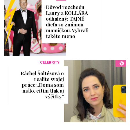
Dôvod rozchodu
Laury a KOLLÁRA
odhalený: TAJNÉ
dieťa so známou
mamičkou. Vybrali
takéto meno
CELEBRITY
Ráchel Šoltésová o
realite svojej
práce:,,Doma som
málo, cítim tlak aj
výčitky."