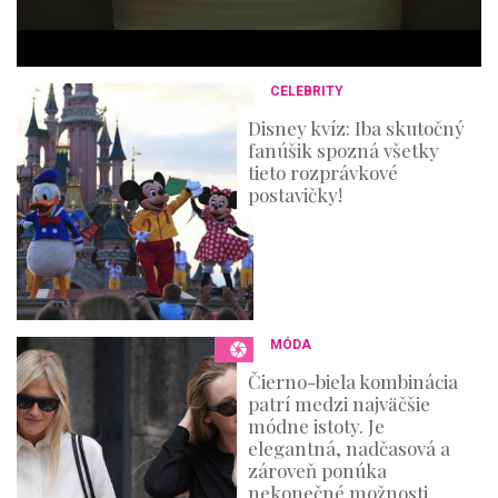
t
e
s
,
3
CELEBRITY
6
s
Disney kvíz: Iba skutočný
e
fanúšik spozná všetky
c
o
tieto rozprávkové
n
postavičky!
d
s
MÓDA
Čierno-biela kombinácia
patrí medzi najväčšie
módne istoty. Je
elegantná, nadčasová a
zároveň ponúka
nekonečné možnosti