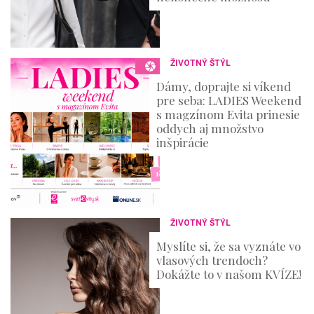
ŽIVOTNÝ ŠTÝL
Dámy, doprajte si víkend
pre seba: LADIES Weekend
s magzínom Evita prinesie
oddych aj množstvo
inšpirácie
ŽIVOTNÝ ŠTÝL
Myslíte si, že sa vyznáte vo
vlasových trendoch?
Dokážte to v našom KVÍZE!