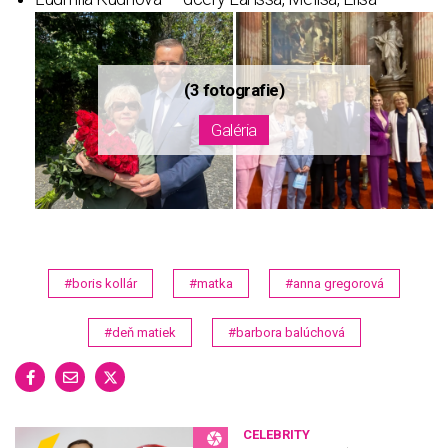
#boris kollár
#matka
#anna gregorová
#deň matiek
#barbora balúchová
CELEBRITY