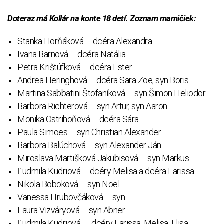
Doteraz má Kollár na konte 18 detí. Zoznam mamičiek:
Stanka Horňáková – dcéra Alexandra
Ivana Barnová – dcéra Natália
Petra Krištúfková – dcéra Ester
Andrea Heringhová – dcéra Sara Zoe, syn Boris
Martina Sabbatini Štofaníková – syn Šimon Heliodor
Barbora Richterová – syn Artur, syn Aaron
Monika Ostrihoňová – dcéra Sára
Paula Simoes – syn Christian Alexander
Barbora Balúchová – syn Alexander Ján
Miroslava Martišková Jakubisová – syn Markus
Ľudmila Kudriová – dcéry Melisa a dcéra Larissa
Nikola Boboková – syn Noel
Vanessa Hrubovčáková – syn
Laura Vizváryová – syn Abner
Ľudmila Kudriová – dcéry
Larissa, Melisa,
Elisa