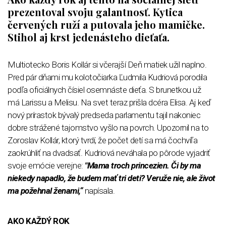
prezentoval svoju galantnosť. Kytica
červených ruží a putovala jeho mamičke.
Stihol aj krst jedenásteho dieťaťa.
Multiotecko Boris Kollár si včerajší Deň matiek užil naplno.
Pred pár dňami mu kolotočiarka Ľudmila Kudriová porodila
podľa oficiálnych čísiel osemnáste dieťa. S brunetkou už
má Larissu a Melisu. Na svet teraz prišla dcéra Elisa. Aj keď
nový prírastok bývalý predseda parlamentu tajil nakoniec
dobre strážené tajomstvo vyšlo na povrch. Upozornil na to
Zoroslav Kollár, ktorý tvrdí, že počet detí sa má čochvíľa
zaokrúhliť na dvadsať. Kudriová neváhala po pôrode vyjadriť
svoje emócie verejne:
"Mama troch princezien. Či by ma
niekedy napadlo, že budem mať tri deti? Veruže nie, ale život
ma požehnal ženami,“
napísala.
AKO KAŽDÝ ROK