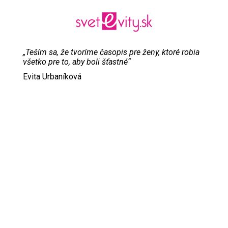
„Teším sa, že tvoríme časopis pre ženy, ktoré robia
všetko pre to, aby boli šťastné“
Evita Urbaníková
ODKAZY
Inzercia
Online inzercia