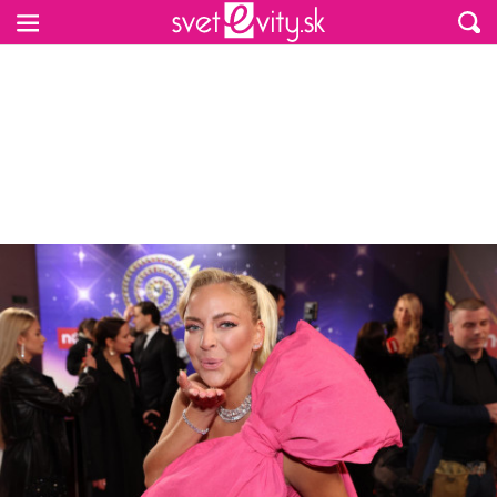
Preskočiť na hlavný obsah