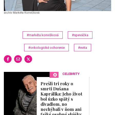
archív Markéta Konvičková
#markéta konvišková
#speváčka
#onkologické ochorenie
#evita
CELEBRITY
Prešli tri roky o
smrti Dušana
Kaprálika: Jeho život
bol úzko spätý s
divadlom, no
nechýbali v ňom ani
ťažké osobné skúšky