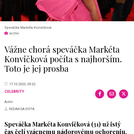
Speváčka Markéta Konvičková
archív
Vážne chorá speváčka Markéta
Konvičková počíta s najhorším.
Toto je jej prosba
17.10.2025, 09:52
CELEBRITY
Autor:
REDAKCIA EVITA
Speváčka Markéta Konvičková (31) už istý
čas čelí vzácnemu nádorovému ochoreniu,