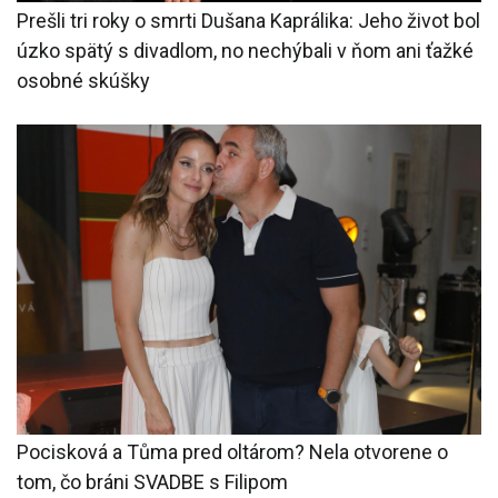
Prešli tri roky o smrti Dušana Kaprálika: Jeho život bol
úzko spätý s divadlom, no nechýbali v ňom ani ťažké
osobné skúšky
Pocisková a Tůma pred oltárom? Nela otvorene o
tom, čo bráni SVADBE s Filipom