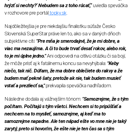
hrýzť si nechty?‘ Nebudem sa z toho rúcať,“
uviedla speváčka
v rozhovore pre portál
topky.sk
.
Najdôležitejšia je pre niekdajšiu finalistku súťaže Česko
Slovenská SuperStar práve len to, ako sa v daných dňoch
subjektívne cíti:
"Pre mňa je smerodajné, že je mi dobre, a
viac ma nezaujíma. A či to bude trvať desať rokov, alebo rok,
to je mi úplne jedno."
Ani odpovedi na citlivú otázku či sa bojí,
že môže prísť aj k fatálnemu koncu sa nevyhýbala:
"Keby
niečo, tak nič. Dúfam, že ma dobre oblečiete do rakvy a že
budem mať pekné šaty, pretože ak nie, tak budem musieť
vstať a prezliecť sa,"
prekvapila speváčka nadhľadom.
Následne dodala aj vážnejším tónom:
"Samozrejme, že s tým
počítam. Počítajú s tým všetci. Nechcem si to pripúšťať a
nechcem na to myslieť, samozrejme, aj keď ma to
samozrejme napadne. Ale ten nápad ešte vo mne nie je taký
zarytý, preto si hovorím, že ešte nie je ten čas sa s tým