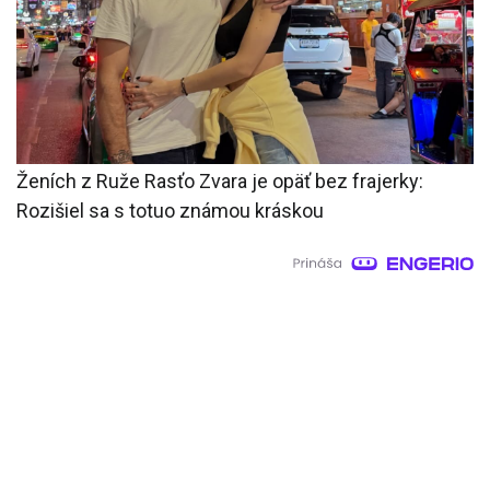
Ženích z Ruže Rasťo Zvara je opäť bez frajerky:
Rozišiel sa s totuo známou kráskou