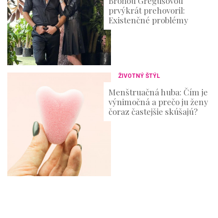
Broňou Gregušovou
prvýkrát prehovoril:
Existenčné problémy
ŽIVOTNÝ ŠTÝL
Menštruačná huba: Čím je
výnimočná a prečo ju ženy
čoraz častejšie skúšajú?