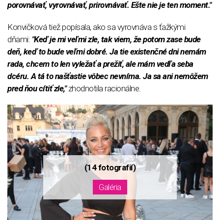
porovnávať, vyrovnávať, prirovnávať. Ešte nie je ten moment."
Konvičková tiež popísala, ako sa vyrovnáva s ťažkými
dňami:
"Keď je mi veľmi zle, tak viem, že potom zase bude
deň, keď to bude veľmi dobré. Ja tie existenčné dni nemám
rada, chcem to len vyležať a prežiť, ale mám vedľa seba
dcéru. A tá to našťastie vôbec nevníma. Ja sa ani nemôžem
pred ňou cítiť zle,"
zhodnotila racionálne.