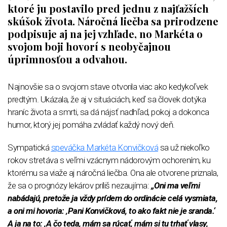
ktoré ju postavilo pred jednu z najťažších
skúšok života. Náročná liečba sa prirodzene
podpisuje aj na jej vzhľade, no Markéta o
svojom boji hovorí s neobyčajnou
úprimnosťou a odvahou.
Najnovšie sa o svojom stave otvorila viac ako kedykoľvek
predtým. Ukázala, že aj v situáciách, keď sa človek dotýka
hraníc života a smrti, sa dá nájsť nadhľad, pokoj a dokonca
humor, ktorý jej pomáha zvládať každý nový deň.
Sympatická
speváčka Markéta Konvičková
sa už niekoľko
rokov stretáva s veľmi vzácnym nádorovým ochorením, ku
ktorému sa viaže aj náročná liečba. Ona ale otvorene priznala,
že sa o prognózy lekárov príliš nezaujíma:
„Oni ma veľmi
nabádajú, pretože ja vždy prídem do ordinácie celá vysmiata,
a oni mi hovoria: ‚Pani Konvičková, to ako fakt nie je sranda.‘
A ja na to: ‚A čo teda, mám sa rúcať, mám si tu trhať vlasy,