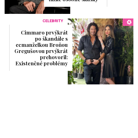
CELEBRITY
Cimmaro prvýkrát
po škandále s
ecmanželkou Broňou
Gregušovou prvýkrát
prehovoril:
Existenčné problémy