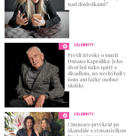
nad dôsledkami?
CELEBRITY
Prešli tri roky o smrti
Dušana Kaprálika: Jeho
život bol úzko spätý s
divadlom, no nechýbali v
ňom ani ťažké osobné
skúšky
CELEBRITY
Cimmaro prvýkrát po
škandále s ecmanželkou