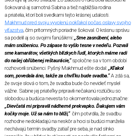
šokovaná aj samotná Sabina a tiež najbližšia rodina
a priatelia, ktorí boli svedkami tejto krásnej udalosti.
Makhmud pred svoju vyvolenú pokľakol počas oslavy svojho
víťazstva
, čím prítomných poriadne šokoval. O krásnu správu
sa podelil aj so svojimi fanúšikmi::
„Sme zasnúbení, alebo
mám snúbenicu. Po zápase to vyšlo tesne v nedeľu. Pozvali
sme kamarátov, všetkých blízkych ľudí, ktorých máme radi
do našej obľúbenej reštaurácie,“
spoločne sa v tom období
rozhovorili snúbenci. Pyšný Makhmud ešte dodal:
„Kľakol
som, povedala áno, takže za chvíľku bude svadba.“
A zdá sa,
že svoje slová o tom, že svadba bude čo nevidieť myslel
vážne. Sabine jej priateľky pripravili nečakanú rozlúčku so
slobodou a budúca nevesta to okomentovala jednoznačne:
„Dievčatá mi pripravili nádherné prekvapko. Ďakujem vám
kočky moje. Už sa nám to blíži,“
čím potvrdila, že svadbu
rozhodne nedokladajú na neskôr a hoci si budúci manželia
nechávajú termín svadby zatiaľ pre seba, je nad slnko