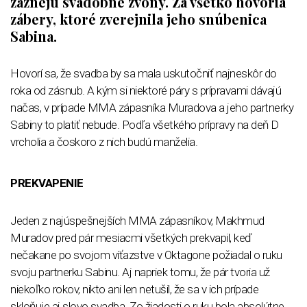
zaznejú svadobné zvony. Za všetko hovoria
zábery, ktoré zverejnila jeho snúbenica
Sabina.
Hovorí sa, že svadba by sa mala uskutočniť najneskôr do
roka od zásnub. A kým si niektoré páry s prípravami dávajú
načas, v prípade MMA zápasníka Muradova a jeho partnerky
Sabiny to platiť nebude. Podľa všetkého prípravy na deň D
vrcholia a čoskoro z nich budú manželia.
PREKVAPENIE
Jeden z najúspešnejších MMA zápasníkov, Makhmud
Muradov pred pár mesiacmi všetkých prekvapil, keď
nečakane po svojom víťazstve v Oktagone požiadal o ruku
svoju partnerku Sabinu. Aj napriek tomu, že pár tvoria už
niekoľko rokov, nikto ani len netušil, že sa v ich prípade
skloňuje aj slovo svadba. Zo žiadosti o ruku bola absolútne