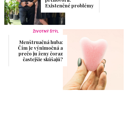
Existenčné problémy
ŽIVOTNÝ ŠTÝL
Menštruačná huba:
Čím je výnimočná a
prečo ju ženy čoraz
častejšie skúšajú?