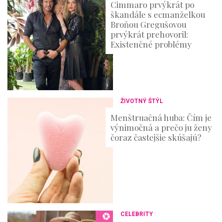
Cimmaro prvýkrát po
škandále s ecmanželkou
Broňou Gregušovou
prvýkrát prehovoril:
Existenčné problémy
ŽIVOTNÝ ŠTÝL
Menštruačná huba: Čím je
výnimočná a prečo ju ženy
čoraz častejšie skúšajú?
CELEBRITY