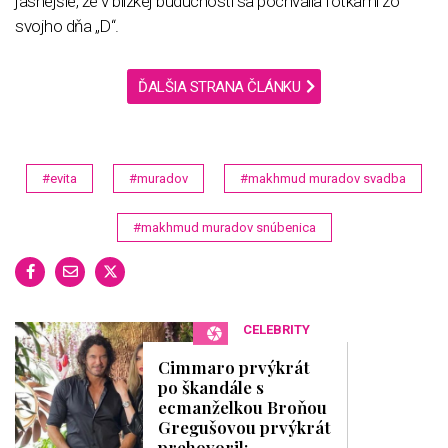
jasnejšie, že v blízkej budúcnosti sa pochvália fotkami zo
svojho dňa „D“.
ĎALŠIA STRANA ČLÁNKU
#evita
#muradov
#makhmud muradov svadba
#makhmud muradov snúbenica
CELEBRITY
Cimmaro prvýkrát
po škandále s
ecmanželkou Broňou
Gregušovou prvýkrát
prehovoril: