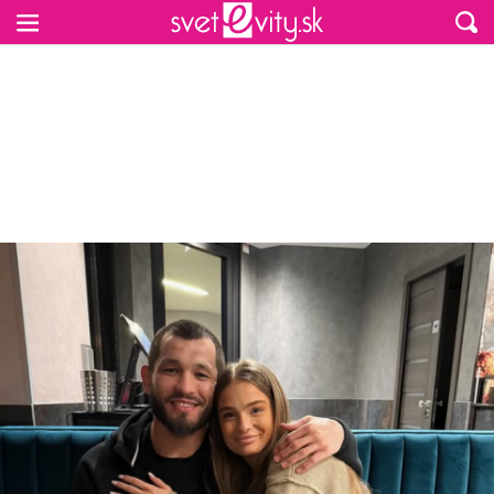
Preskočiť na hlavný obsah