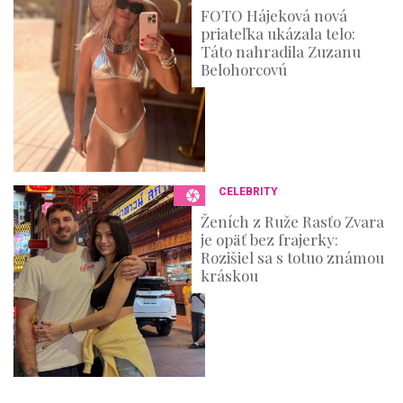
FOTO Hájeková nová
priateľka ukázala telo:
Táto nahradila Zuzanu
Belohorcovú
CELEBRITY
Ženích z Ruže Rasťo Zvara
je opäť bez frajerky:
Rozišiel sa s totuo známou
kráskou