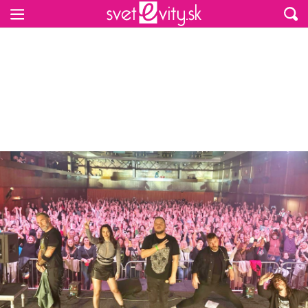
Preskočiť na hlavný obsah