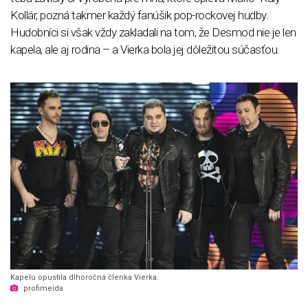
Kollár, pozná takmer každý fanúšik pop-rockovej hudby.
Hudobníci si však vždy zakladali na tom, že Desmod nie je len
kapela, ale aj rodina – a Vierka bola jej dôležitou súčasťou.
Kapelu opustila dlhoročná členka Vierka.
profimeida