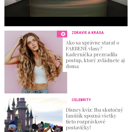
n
u
t
e
s
,
3
ZDRAVIE A KRÁSA
6
s
Ako sa správne starať o
e
FARBENÉ vlasy?
c
o
Kaderníčka prezradila
n
postup, ktorý zvládnete aj
d
doma
s
CELEBRITY
Disney kvíz: Iba skutočný
fanúšik spozná všetky
tieto rozprávkové
postavičky!