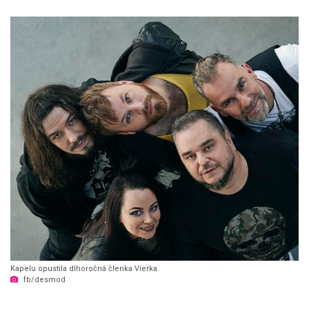
Kapelu opustila dlhoročná členka Vierka.
fb/desmod