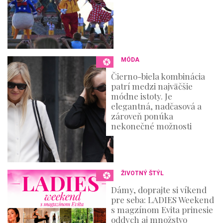
MÓDA
Čierno-biela kombinácia
patrí medzi najväčšie
módne istoty. Je
elegantná, nadčasová a
zároveň ponúka
nekonečné možnosti
ŽIVOTNÝ ŠTÝL
Dámy, doprajte si víkend
pre seba: LADIES Weekend
s magzínom Evita prinesie
oddych aj množstvo