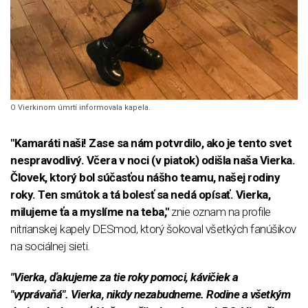
O Vierkinom úmrtí informovala kapela.
"Kamaráti naši! Zase sa nám potvrdilo, ako je tento svet
nespravodlivý. Včera v noci (v piatok) odišla naša Vierka.
Človek, ktorý bol súčasťou nášho teamu, našej rodiny
roky. Ten smútok a tá bolesť sa nedá opísať. Vierka,
milujeme ťa a myslíme na teba,"
znie oznam na profile
nitrianskej kapely DESmod, ktorý šokoval všetkých fanúšikov
na sociálnej sieti.
"Vierka, ďakujeme za tie roky pomoci, kávičiek a
"vyprávaňá". Vierka, nikdy nezabudneme. Rodine a všetkým