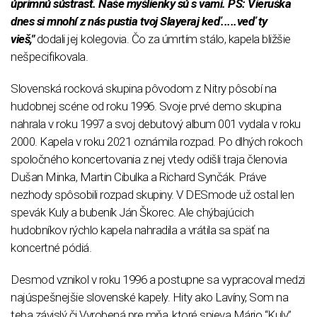
úprimnú sústrasť. Naše myšlienky sú s vami. PS: Vieruška
dnes si mnohí z nás pustia tvoj Slayeraj keď.....veď ty
vieš,"
dodali jej kolegovia. Čo za úmrtím stálo, kapela bližšie
nešpecifikovala.
Slovenská rocková skupina pôvodom z Nitry pôsobí na
hudobnej scéne od roku 1996. Svoje prvé demo skupina
nahrala v roku 1997 a svoj debutový album 001 vydala v roku
2000. Kapela v roku 2021 oznámila rozpad. Po dlhých rokoch
spoločného koncertovania z nej vtedy odišli traja členovia
Dušan Minka, Martin Cibulka a Richard Synčák. Práve
nezhody spôsobili rozpad skupiny. V DESmode už ostal len
spevák Kuly a bubeník Ján Škorec. Ale chýbajúcich
hudobníkov rýchlo kapela nahradila a vrátila sa späť na
koncertné pódiá.
Desmod vznikol v roku 1996 a postupne sa vypracoval medzi
najúspešnejšie slovenské kapely. Hity ako Lavíny, Som na
teba závislý či Vyrobená pre mňa, ktoré spieva Mário “Kuly”