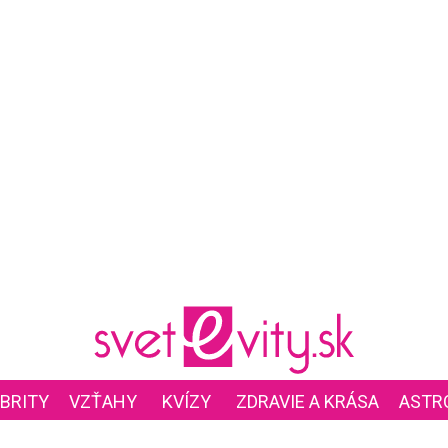
BRITY
VZŤAHY
KVÍZY
ZDRAVIE A KRÁSA
ASTR