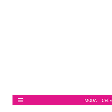
Preskočiť na hlavný obsah
MÓDA
CELE