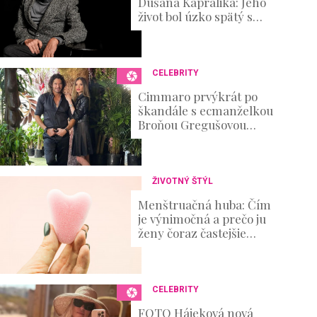
Dušana Kaprálika: Jeho
o
život bol úzko spätý s
u
divadlom, no nechýbali v
m
ňom ani ťažké osobné
e
skúšky
0
%
CELEBRITY
Cimmaro prvýkrát po
škandále s ecmanželkou
Broňou Gregušovou
prvýkrát prehovoril:
Existenčné problémy
ŽIVOTNÝ ŠTÝL
Menštruačná huba: Čím
je výnimočná a prečo ju
ženy čoraz častejšie
skúšajú?
CELEBRITY
FOTO Hájeková nová