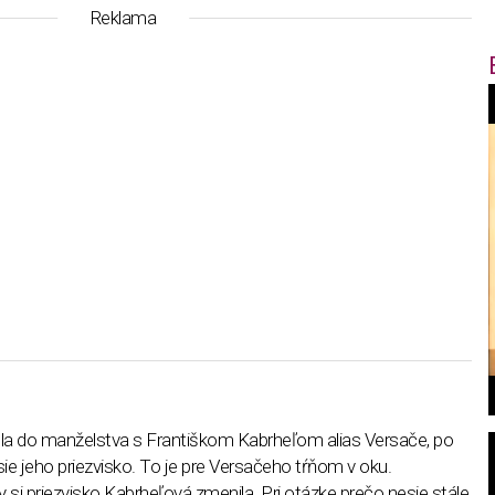
Reklama
f
i
t
,
a do manželstva s Františkom Kabrheľom alias Versače, po
ie jeho priezvisko. To je pre Versačeho tŕňom v oku.
 si priezvisko Kabrheľová zmenila. Pri otázke prečo nesie stále