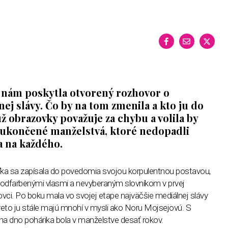
 nám poskytla otvorený rozhovor o
nej slávy. Čo by na tom zmenila a kto ju do
ž obrazovky považuje za chybu a volila by
 ukončené manželstvá, ktoré nedopadli
a na každého.
ľka sa zapísala do povedomia svojou korpulentnou postavou,
odfarbenými vlasmi a nevyberaným slovníkom v prvej
ovci. Po boku mala vo svojej etape najväčšie mediálnej slávy
eto ju stále majú mnohí v mysli ako Noru Mojsejovú. S
 na dno pohárika bola v manželstve desať rokov.