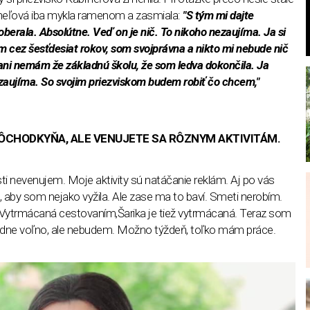
l
heľová iba mykla ramenom a zasmiala:
"S tým mi dajte
erala. Absolútne. Veď on je nič. To nikoho nezaujíma. Ja si
 cez šesťdesiat rokov, som svojprávna a nikto mi nebude nič
ani nemám že základnú školu, že som ledva dokončila. Ja
ezaujíma. So svojim priezviskom budem robiť čo chcem,"
DÔCHODKYŇA, ALE VENUJETE SA RÔZNYM AKTIVITÁM.
i nevenujem. Moje aktivity sú natáčanie reklám. Aj po vás
aby som nejako vyžila. Ale zase ma to baví. Smeti nerobím.
Vytrmácaná cestovaním,Šarika je tiež vytrmácaná. Teraz som
týždne voľno, ale nebudem. Možno týždeň, toľko mám práce.