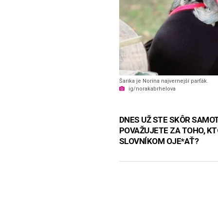
Šarika je Norina najvernejší parťák.
ig/norakabrhelova
DNES UŽ STE SKÔR SAMO
POVAŽUJETE ZA TOHO, KT
SLOVNÍKOM OJE*​AŤ?