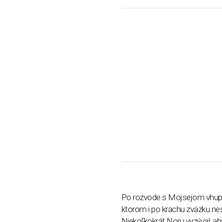
Po rozvode s Mojsejom vhupl
ktorom i po krachu zväzku nes
Niekoľkokrát Noru vyzýval, aby