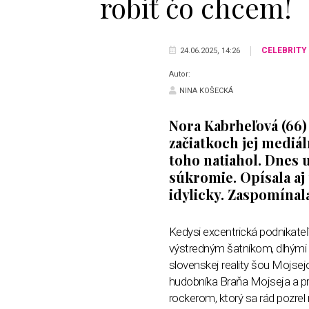
robiť čo chcem!
CELEBRITY
24.06.2025, 14:26
Autor:
NINA KOŠECKÁ
Nora Kabrheľová (66)
začiatkoch jej mediál
toho natiahol. Dnes u
súkromie. Opísala aj
idylicky. Zaspomínal
Kedysi excentrická podnikate
výstredným šatníkom, dlhými 
slovenskej reality šou Mojsej
hudobníka Braňa Mojseja a pr
rockerom, ktorý sa rád pozrel