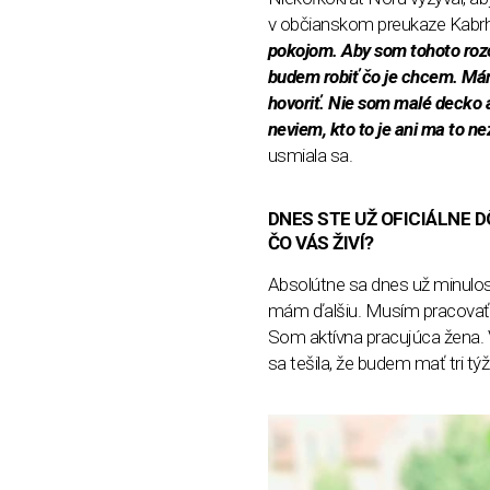
v občianskom preukaze Kabr
pokojom. Aby som tohoto rozob
budem robiť čo je chcem. Mám
hovoriť. Nie som malé decko 
neviem, kto to je ani ma to n
usmiala sa.
DNES STE UŽ OFICIÁLNE 
ČO VÁS ŽIVÍ?
Absolútne sa dnes už minulost
mám ďalšiu. Musím pracovať, 
Som aktívna pracujúca žena. 
sa tešila, že budem mať tri 