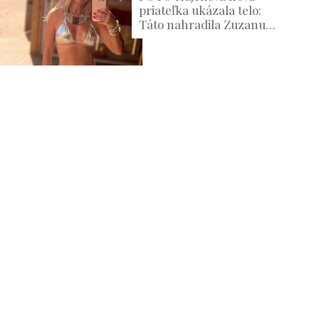
priateľka ukázala telo:
Táto nahradila Zuzanu
Belohorcovú