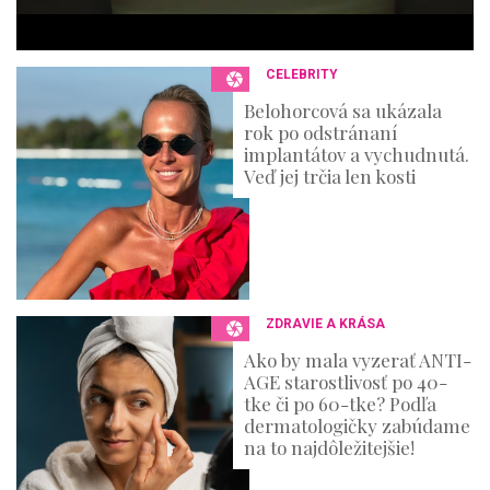
e
c
o
n
CELEBRITY
d
s
Belohorcová sa ukázala
rok po odstránaní
implantátov a vychudnutá.
Veď jej trčia len kosti
ZDRAVIE A KRÁSA
Ako by mala vyzerať ANTI-
AGE starostlivosť po 40-
tke či po 60-tke? Podľa
dermatologičky zabúdame
na to najdôležitejšie!