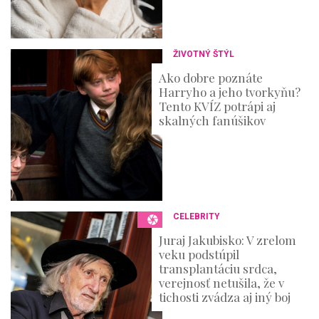
ŽIVOTNÝ ŠTÝL
Ako dobre poznáte
Harryho a jeho tvorkyňu?
Tento KVÍZ potrápi aj
skalných fanúšikov
CELEBRITY
Juraj Jakubisko: V zrelom
veku podstúpil
transplantáciu srdca,
verejnosť netušila, že v
tichosti zvádza aj iný boj