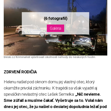
blesk.cz Kriminalisti vyšetrovali okolnosti nehody do neskorých hodín.
ZDRVENÍ RODIČIA
Helenu našiel pod oknom domu jej vlastný otec, ktorý
okamžite privolal záchranku. K tragédii sa však vyjadril aj
speváčkin nevlastný otec Lešek Semelka:
„Nič nevieme.
Sme zúfalí a musíme čakať. Vyšetruje sa to. Volal nám
dnes jej otec, že ju našiel o desiatej dopoludnia ležať pod