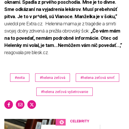
oknami. Spadla z prvého poschodia. Mne je to divne.
Sme odkázaní na vyjadrenia lekárov. Musí prebehnúť
pitva. Je to v pr*deli, sú Vianoce. Manželka je v šoku,“
uviedol pre Extra.cz. Helenina mama je z tragédie a smrti
svojej dcéry zdrvená a prežila obrovský šok:
„Čo vám mám
na to povedať, nemám podrobné informácie. Otec od
Helenky mi volal, je tam...Nemôžem vám nič povedať...,“
reagovala pre blesk.cz.
#evita
#helena zeťová
#helena zeťová smrť
#helena zeťová vyšetrovanie
CELEBRITY