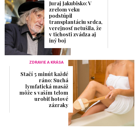
Juraj Jakubisko: V
zrelom veku
podstúpil
transplantáciu srdca,
verejnosť netušila, že
v tichosti zvádza aj
iný boj
ZDRAVIE A KRÁSA
Stačí 5 minút každé
ráno: Suchá
lymfatická masáž
môže s vaším telom
urobiť hotové
zázraky