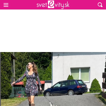
Preskočiť na hlavný obsah