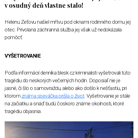
v osudný deň vlastne stalo!
Helenu Zeťovu našiel mŕtvu pod oknami rodinného domu jej
otec. Privolaná záchranná služba jej však už nedokázala
pomôcť.
VYŠETROVANIE
Podľa informácií denníka blesk.cz kriminalisti vyšetrovali túto
tragédiu do neskorých večerných hodín. Doposiaľ nie je
jasné, či šlo o samovraždu, alebo ako došlo k nešťastiu, pri
ktorom
známa speváčka prišla o život
. Vyšetrovanie je stále
na začiatku a snáď budú čoskoro známe okolnosti, ktoré
tragédiu objasnia.