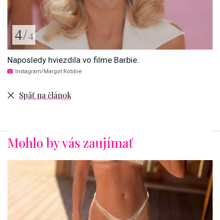
4
/
4
Naposledy hviezdila vo filme Barbie.
Instagram/Margot Robbie
Späť na článok
Mohlo by vás zaujímať