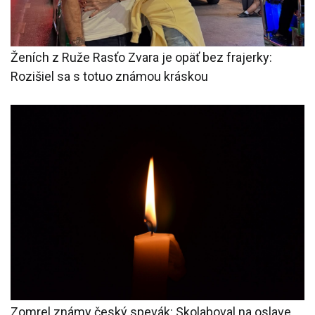
Ženích z Ruže Rasťo Zvara je opäť bez frajerky:
Rozišiel sa s totuo známou kráskou
Zomrel známy český spevák: Skolaboval na oslave